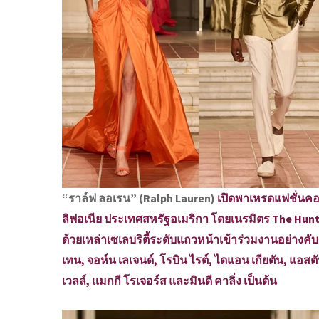
“ราล์ฟ ลอเรน” (Ralph Lauren)
เปิดพาเหรดแฟชั่นคอ
ลิฟอเนีย ประเทศสหรัฐอเมริกา โดยเนรมิตร The Hunti
ด้วยเหล่าเซเลบริตี้ระดับแถวหน้าเข้าร่วมงานอย่างคับ
เทน, จอห์น เลเจนด์, โรบิน ไรต์, ไดแอน เกียตัน, แอสตัน 
เวลล์, แมกกี โรเจอร์ส และมินดี คาลิ่ง เป็นต้น