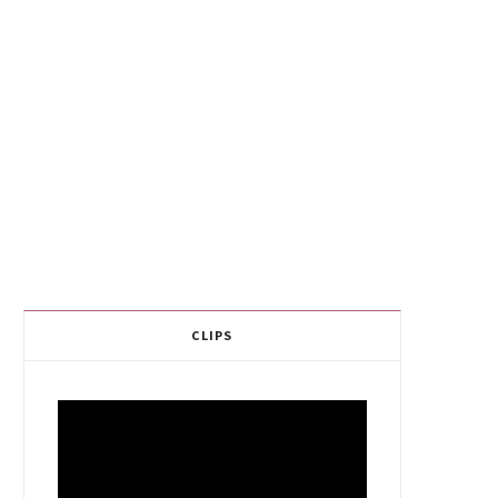
CLIPS
Video
Player