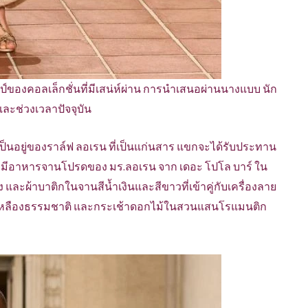
ป์ของคอลเล็กชั่นที่มีเสน่ห์ผ่าน การนำเสนอผ่านนางแบบ นัก
และช่วงเวลาปัจจุบัน
นอยู่ของราล์ฟ ลอเรน ที่เป็นแก่นสาร แขกจะได้รับประทาน
ที่มีอาหารจานโปรดของ มร.ลอเรน จาก เดอะ โปโล บาร์ ใน
และผ้าบาติกในจานสีน้ำเงินและสีขาวที่เข้าคู่กับเครื่องลาย
งเหลืองธรรมชาติ และกระเช้าดอกไม้ในสวนแสนโรแมนติก