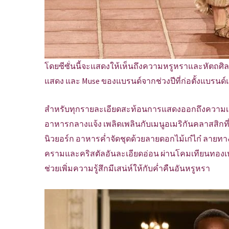
โดยซีซั่นนี้จะแสดงให้เห็นถึงความหรูหราและหัตถศิล
แสดง และ Muse ของแบรนด์จากช่วงปีที่ก่อตั้งแบรนด์
สำหรับทุกรายละเอียดสะท้อนการแสดงออกถึงความเป็
อาหารกลางแจ้ง เพลิดเพลินกับเมนูอเมริกันคลาสสิก
นิวยอร์ก อาหารค่ำจัดชุดด้วยลายดอกไม้เก๋ไก๋ ลายทาง 
ครามและคริสตัลอันละเอียดอ่อน ผ่านโคมเทียนทอ
ช่วยเพิ่มความรู้สึกมีเสน่ห์ให้กับค่ำคืนอันหรูหรา