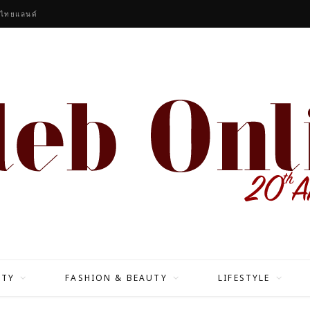
หกหนุ่ม K-POP ‘BOYNEXTDOOR’ นั่งแท่น GLOBAL BRAND AMBASSADORS UNDER ARMOUR
ITY
FASHION & BEAUTY
LIFESTYLE