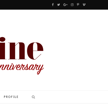
F
T
G
I
P
V
a
w
o
n
i
i
c
i
o
s
n
m
e
t
g
t
t
e
b
t
l
a
e
o
o
e
e
g
r
o
r
P
r
e
k
l
a
s
u
m
t
s
PROFILE