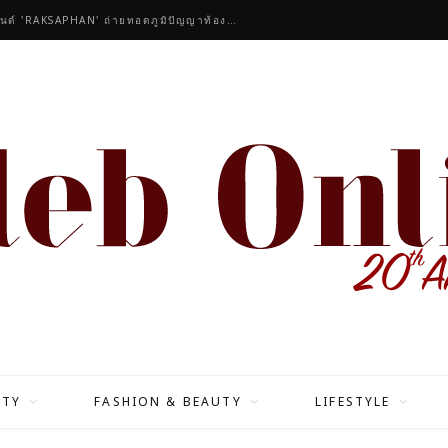
คนดังร่วมชื่นชมคอลเลกชันมาสเตอร์พีซของแบรนด์ 'RAKSAPHAN' ถ่ายทอดภูมิปัญญาท้องถิ่นสู่สุนทรียภาพระดับสากล
ITY
FASHION & BEAUTY
LIFESTYLE