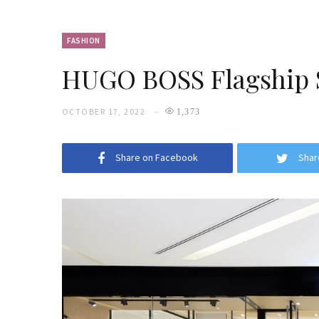
FASHION
HUGO BOSS Flagship S
OCTOBER 17, 2022
1,373
Share on Facebook
Shar