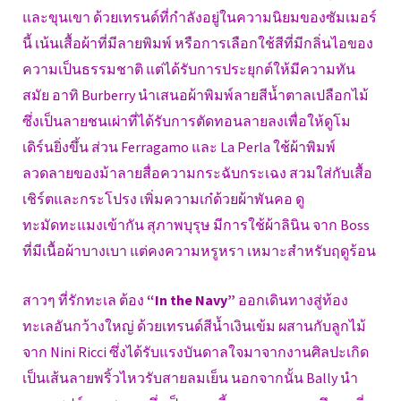
และขุนเขา ด้วยเทรนด์ที่กำลังอยู่ในความนิยมของซัมเมอร์
นี้ เน้นเสื้อผ้าที่มีลายพิมพ์ หรือการเลือกใช้สีที่มีกลิ่นไอของ
ความเป็นธรรมชาติ แต่ได้รับการประยุกต์ให้มีความทัน
สมัย อาทิ Burberry นำเสนอผ้าพิมพ์ลายสีน้ำตาลเปลือกไม้
ซึ่งเป็นลายชนเผ่าที่ได้รับการตัดทอนลายลงเพื่อให้ดูโม
เดิร์นยิ่งขึ้น ส่วน Ferragamo และ La Perla ใช้ผ้าพิมพ์
ลวดลายของม้าลายสื่อความกระฉับกระเฉง สวมใส่กับเสื้อ
เชิร์ตและกระโปรง เพิ่มความเก๋ด้วยผ้าพันคอ ดู
ทะมัดทะแมงเข้ากัน สุภาพบุรุษ มีการใช้ผ้าลินิน จาก Boss
ที่มีเนื้อผ้าบางเบา แต่คงความหรูหรา เหมาะสำหรับฤดูร้อน
สาวๆ ที่รักทะเล ต้อง
“In the Navy”
ออกเดินทางสู่ท้อง
ทะเลอันกว้างใหญ่ ด้วยเทรนด์สีน้ำเงินเข้ม ผสานกับลูกไม้
จาก Nini Ricci ซึ่งได้รับแรงบันดาลใจมาจากงานศิลปะเกิด
เป็นเส้นลายพริ้วไหวรับสายลมเย็น นอกจากนั้น Bally นำ