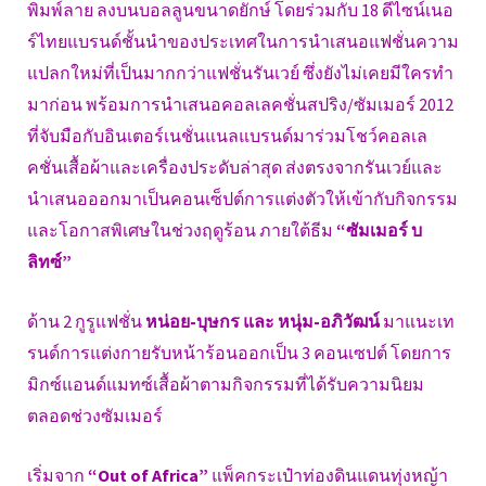
พิมพ์ลาย ลงบนบอลลูนขนาดยักษ์ โดยร่วมกับ 18 ดีไซน์เนอ
ร์ไทยแบรนด์ชั้นนำของประเทศในการนำเสนอแฟชั่นความ
แปลกใหม่ที่เป็นมากกว่าแฟชั่นรันเวย์ ซึ่งยังไม่เคยมีใครทำ
มาก่อน พร้อมการนำเสนอคอลเลคชั่นสปริง/ซัมเมอร์ 2012
ที่จับมือกับอินเตอร์เนชั่นแนลแบรนด์มาร่วมโชว์คอลเล
คชั่นเสื้อผ้าและเครื่องประดับล่าสุด ส่งตรงจากรันเวย์และ
นำเสนอออกมาเป็นคอนเซ็ปต์การแต่งตัวให้เข้ากับกิจกรรม
และโอกาสพิเศษในช่วงฤดูร้อน ภายใต้ธีม
“ซัมเมอร์ บ
ลิทซ์”
ด้าน 2 กูรูแฟชั่น
หน่อย-บุษกร และ หนุ่ม-อภิวัฒน์
มาแนะเท
รนด์การแต่งกายรับหน้าร้อนออกเป็น 3 คอนเซปต์ โดยการ
มิกซ์แอนด์แมทซ์เสื้อผ้าตามกิจกรรมที่ได้รับความนิยม
ตลอดช่วงซัมเมอร์
เริ่มจาก
“Out of Africa”
แพ็คกระเป๋าท่องดินแดนทุ่งหญ้า