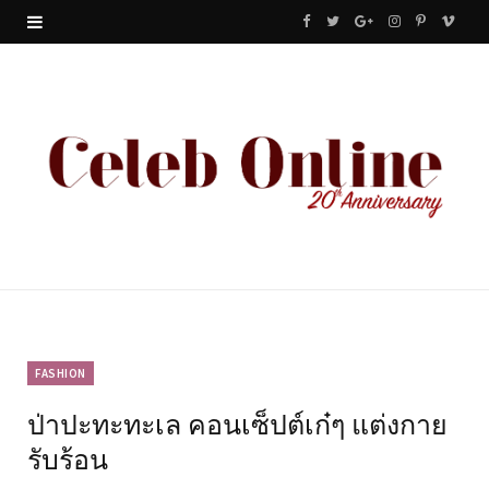
F
T
G
I
P
V
a
w
o
n
i
i
c
i
o
s
n
m
e
t
g
t
t
e
b
t
l
a
e
o
o
e
e
g
r
o
r
P
r
e
k
l
a
s
u
m
t
FASHION
ป่าปะทะทะเล คอนเซ็ปต์เก๋ๆ แต่งกาย
s
รับร้อน