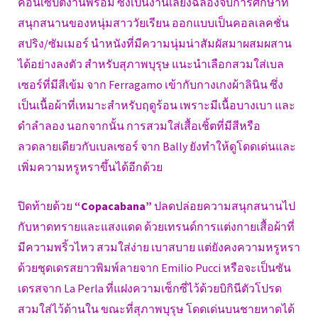
คอนเซปต์งานพรอม ซึ่งเป็นงานเลี้ยงฉลองจบการศึกษาที่
สนุกสนานของหนุ่มสาววัยเรียน ออกแบบเป็นคอลเลคชั่น
สปริง/ซัมเมอร์ นำหนังที่มีความนุ่มน่าสัมผัสมาผสมผสาน
ได้อย่างลงตัว สำหรับสุภาพบุรุษ แนะนำเลือกสวมใส่เบล
เซอร์ที่มีสีเข้ม จาก Ferragamo เข้ากับกางเกงผ้าลินิน ซึ่ง
เป็นเนื้อผ้าที่เหมาะสำหรับฤดูร้อน เพราะมีเนื้อบางเบา และ
ดำลำลอง นอกจากนั้น การสวมใส่เสื้อเชิ้ตที่มีสีหรือ
ลวดลายเดียวกับเบลเซอร์ จาก Bally ยังทำให้ดูโดดเด่นและ
เพิ่มความหรูหราขึ้นได้อีกด้วย
ปิดท้ายด้วย
“Copacabana”
ปลดปล่อยความสนุกสนานไป
กับหาดทรายและแสงแดด ด้วยเทรนด์การแต่งกายเสื้อผ้าที่
มีความพริ้วไหว สวมใส่ง่าย เบาสบาย แต่ยังคงความหรูหรา
ด้วยชุดเดรสยาวพิมพ์ลายจาก Emilio Pucci หรือจะเป็นซัน
เดรสจาก La Perla ที่แฝงความเซ็กซี่ไว้ด้วยบิกินีตัวโปรด
สวมใส่ไว้ด้านใน ขณะที่สุภาพบุรุษ โดดเด่นบนชายหาดได้