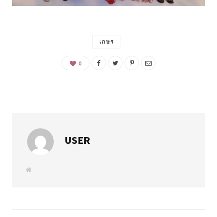
เกษร
0
USER
W
e
b
s
i
t
e