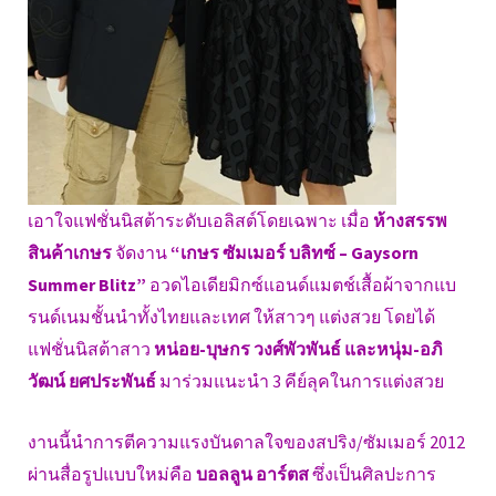
เอาใจแฟชั่นนิสต้าระดับเอลิสต์โดยเฉพาะ เมื่อ
ห้างสรรพ
สินค้าเกษร
จัดงาน
“เกษร ซัมเมอร์ บลิทซ์ – Gaysorn
Summer Blitz”
อวดไอเดียมิกซ์แอนด์แมตช์เสื้อผ้าจากแบ
รนด์เนมชั้นนำทั้งไทยและเทศ ให้สาวๆ แต่งสวย โดยได้
แฟชั่นนิสต้าสาว
หน่อย-บุษกร วงศ์พัวพันธ์ และหนุ่ม-อภิ
วัฒน์ ยศประพันธ์
มาร่วมแนะนำ 3 คีย์ลุคในการแต่งสวย
งานนี้นำการตีความแรงบันดาลใจของสปริง/ซัมเมอร์ 2012
ผ่านสื่อรูปแบบใหม่คือ
บอลลูน อาร์ตส
ซึ่งเป็นศิลปะการ