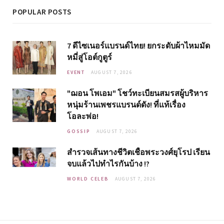
POPULAR POSTS
7 ดีไซเนอร์แบรนด์ไทย! ยกระดับผ้าไหมมัด
หมี่สู่โอต์กูตูร์
EVENT
AUGUST 7, 2026
"ฌอน โพเอม" โชว์ทะเบียนสมรสผู้บริหาร
หนุ่มร้านเพชรแบรนด์ดัง! ที่แท้เรื่อง
โอละพ่อ!
GOSSIP
AUGUST 7, 2026
สำรวจเส้นทางชีวิตเชื้อพระวงศ์ยุโรป เรียน
จบแล้วไปทำไรกันบ้าง !?
WORLD CELEB
AUGUST 7, 2026