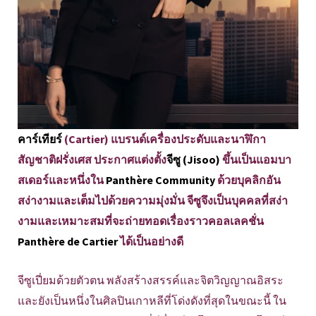
คาร์เทียร์
(Cartier) แบรนด์เครื่องประดับและนาฬิกา
สัญชาติฝรั่งเศส ประกาศแต่งตั้ง
จีซู (Jisoo)
ขึ้นเป็นแอมบา
สเดอร์และหนึ่งใน
Panthère Community
ด้วยบุคลิกอัน
สง่างามและเต็มไปด้วยความมุ่งมั่น จีซูจึงเป็นบุคคลที่สง่า
งามและเหมาะสมที่จะถ่ายทอดเรื่องราวคอลเลคชั่น
Panthère de Cartier
ได้เป็นอย่างดี
จีซูเปี่ยมด้วยตัวตน พลังสร้างสรรค์และจิตวิญญาณอิสระ
และยังเป็นหนึ่งในศิลปินเกาหลีที่โด่งดังที่สุดในขณะนี้ ใน