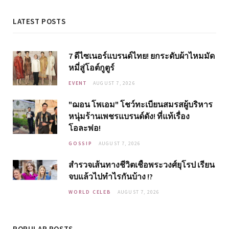
LATEST POSTS
7 ดีไซเนอร์แบรนด์ไทย! ยกระดับผ้าไหมมัด
หมี่สู่โอต์กูตูร์
EVENT
AUGUST 7, 2026
"ฌอน โพเอม" โชว์ทะเบียนสมรสผู้บริหาร
หนุ่มร้านเพชรแบรนด์ดัง! ที่แท้เรื่อง
โอละพ่อ!
GOSSIP
AUGUST 7, 2026
สำรวจเส้นทางชีวิตเชื้อพระวงศ์ยุโรป เรียน
จบแล้วไปทำไรกันบ้าง !?
WORLD CELEB
AUGUST 7, 2026
POPULAR POSTS