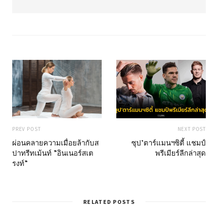
e
b
s
i
t
e
PREV POST
NEXT POST
ผ่อนคลายความเมื่อยล้ากับส
ซุป’ตาร์แมนฯซิตี้ แชมป์
ปาทรีทเม้นท์ ”อินเนอร์สเต
พรีเมียร์ลีกล่าสุด
รงท์”
RELATED POSTS