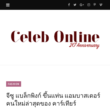
F
T
G
I
P
V
a
w
o
n
i
i
c
i
o
s
n
m
e
t
g
t
t
e
b
t
l
a
e
o
o
e
e
g
r
o
r
P
r
e
k
l
a
s
u
m
t
FASHION
จีซู แบล็กพิงก์ ขึ้นแท่น แอมบาสเดอร์
s
คนใหม่ล่าสุดของ คาร์เทียร์