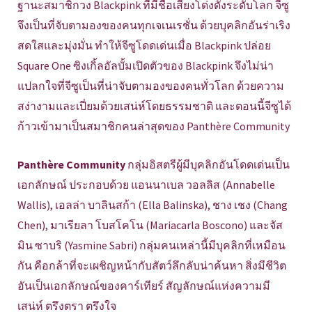
ฐานะสมาชิกวง Blackpink ที่มีชื่อเสียงโด่งดังระดับโลก จีซู
จึงเป็นที่จับตามองของคนทุกเจเนเรชั่น ด้วยบุคลิกอันร่าเริง
สดใสและมุ่งมั่น ทำให้จีซูโดดเด่นเมื่อ Blackpink ปล่อย
Square One ซิงเกิ้ลอัลบั้มเปิดตัวของ Blackpink จึงไม่น่า
แปลกใจที่จีซูเป็นที่น่าจับตามองของคนทั่วโลก ด้วยความ
สง่างามและเปี่ยมด้วยเสน่ห์โดยธรรมชาติ และตอนนี้จีซูได้
ก้าวเข้ามาเป็นสมาชิกคนล่าสุดของ Panthère Community
Panthère Community
กลุ่มอิสตรีผู้มีบุคลิกอันโดดเด่นเป็น
เอกลักษณ์ ประกอบด้วย แอนนาเบล วอลลิส (Annabelle
Wallis), เอลล่า บาลินสก้า (Ella Balinska), ชาง เชง (Chang
Chen), มาเรียลา โบสโคโน (Mariacarla Boscono) และจัส
มิน ซาบริ (Yasmine Sabri) กลุ่มคนเหล่านี้มีบุคลิกที่เหมือน
กัน คือกล้าที่จะเผชิญหน้ากับสัตว์ลึกลับน่าค้นหา สิ่งมีชีวิต
อันเป็นเอกลักษณ์ของคาร์เทียร์ สัญลักษณ์แห่งความมี
เสน่ห์ ตรึงตรา ตรึงใจ