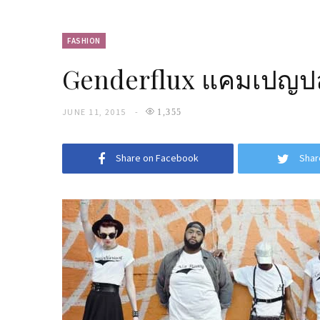
FASHION
Genderflux แคมเปญปล
JUNE 11, 2015
1,355
Share on Facebook
Shar