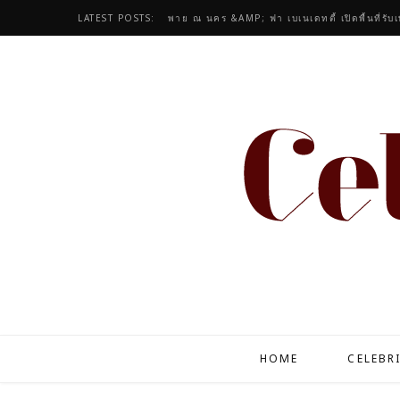
LATEST POSTS:
พาย ณ นคร &AMP; ฟา เบเนเดทตี้ เปิดพื้นที่รับ
HOME
CELEBR