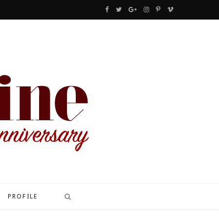
F
T
G
I
P
V
a
w
o
n
i
i
c
i
o
s
n
m
e
t
g
t
t
e
b
t
l
a
e
o
o
e
e
g
r
o
r
P
r
e
k
l
a
s
u
m
t
s
PROFILE