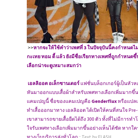
>>
หากจะให้ใช้คำว่าเพศที่ 3 ในปัจจุบันนี้คงกำหนดไม
กะเทย ทอม ดี้ แล้ว ยังมีชื่อเรียกทางเพศที่ถูกกำหนด
เลือกน่าจะดูเหมาะสมกว่า
เอลลิออต อเล็กซานเดอร์
แฟชั่นบล็อกเกอร์ผู้เป็นหัวหอ
หันมาออกแบบเสื้อผ้าสำหรับเพศทางเลือกเพิ่มมากขึ้น แ
แคมเปญนี้ ชื่อของแคมเปญคือ
Genderflux
หรือแปลเ
ทำเสื้อออกมาทาง เอลลิออต ได้เปิดให้คนที่สนใจ Pre-Ord
เขาสามารถขายเสื้อยืดได้ถึง 300 ตัว ทั้งที่ไม่มีการ
ใจรับเพศทางเลือกเพิ่มมากขึ้นอย่างเห็นได้ชัด หากใครส
ทางเว็บบริการส่งทั่วโลก
:: Text by FLASH