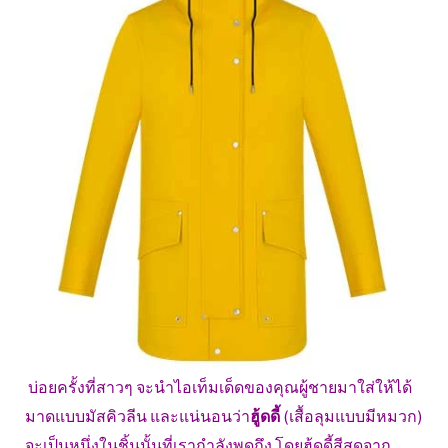
บ่อยครั้งที่สาวๆ จะนำไอเท็มเด็ดของคุณผู้ชายมาใส่ให้ได้
มาดแบบมัสคิวลีน และแน่นอนว่า
ฮู้ดดี้
(เสื้อลุมแบบมีหมวก)
จะเป็นหนึ่งในชิ้นนั้นที่เรากำลังพูดถึง โดยฮู้ดดี้สีสดจาก