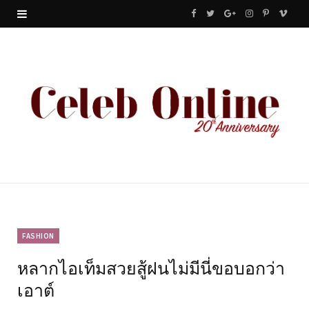
F
T
G
I
P
V
a
w
o
n
i
i
c
i
o
s
n
m
e
t
g
t
t
e
b
t
l
a
e
o
o
e
e
g
r
o
r
P
r
e
k
l
a
s
u
m
t
FASHION
หลากไอเท็มสวยสู้ฝนไม่มีนี่ขอบอกว่า
s
เอาต์