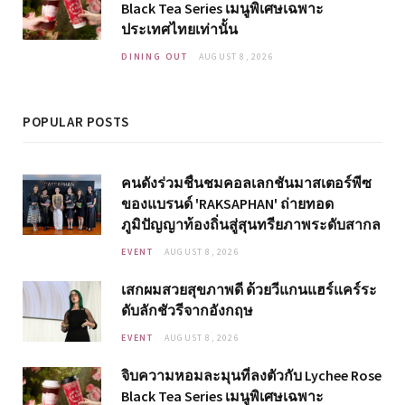
Black Tea Series เมนูพิเศษเฉพาะ
ประเทศไทยเท่านั้น
DINING OUT
AUGUST 8, 2026
POPULAR POSTS
คนดังร่วมชื่นชมคอลเลกชันมาสเตอร์พีซ
ของแบรนด์ 'RAKSAPHAN' ถ่ายทอด
ภูมิปัญญาท้องถิ่นสู่สุนทรียภาพระดับสากล
EVENT
AUGUST 8, 2026
เสกผมสวยสุขภาพดี ด้วยวีแกนแฮร์แคร์ระ
ดับลักชัวรีจากอังกฤษ
EVENT
AUGUST 8, 2026
จิบความหอมละมุนที่ลงตัวกับ Lychee Rose
Black Tea Series เมนูพิเศษเฉพาะ