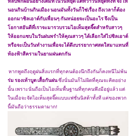
หลับพักผ่อนอย่างเต็มที่ในวันหยุด แต่ทว่าวันหยุดทั้งที จะให้
นอนกินบ้านกินเมือง นอนมันทั้งวันก็ใช่เรื่อง ถึงเวลาก็ต้อง
ออกมาชิลเอาต์กับเพื่อนๆ กันหน่อยจะเป็นอะไร จึงเป็น
โอกาสอันดีที่เราจะมารวบรวมไอเท็มสุดจี๊ดสำหรับสาวๆ
ให้ออกแซบในวันฝนพรำให้คุณสาวๆ ได้เลือกใส่ไปชิลเอาต์
หรือจะเป็นวันทำงานเพื่อจะได้ดึงบรรยากาศสดใสมาแทนที่
ท้องฟ้าสีครามในยามฝนตกกัน
หากพูดถึงฤดูฝนสิ่งแรกที่ทุกคนต้องนึกถึงกันก็คงหนีไม่พ้น
ร่ม รองเท้าบูต เสื้อกันฝน
ซึ่งนั่นมันก็ไม่ผิดที่คุณจะคิดอย่าง
นั้น เพราะนั่นถือเป็นไอเท็มพื้นฐานที่ทุกคนพึงมีอยู่แล้ว แต่
ในเมื่อจะจัดไอเท็มสุดจี๊ดแบบแฟชั่นนิสต้าทั้งที แค่ของพวก
นี้มันถือว่าธรรมดามาก!