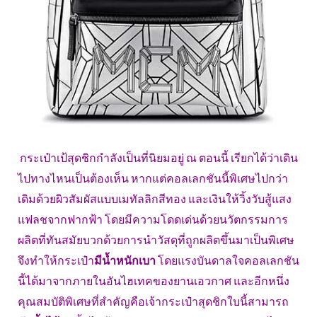
กระเป๋าเป้สุดชิกกำลังเป็นที่นิยมอยู่ ณ ตอนนี้ เรียกได้ว่าเดิน
ไปทางไหนเป็นต้องเห็น หากแต่คอลเลกชันนี้พิเศษไปกว่า
เดิมด้วยผิวสัมผัสแบบเมทัลลิกสีทอง และเงินให้วิ้งวับสู้แสง
แฟลชจากฟากฟ้า โดยมีความโดดเด่นด้วยนวัตกรรมการ
ผลิตที่ทันสมัยบวกด้วยการนำวัสดุที่ถูกผลิตขึ้นมาเป็นพิเศษ
จึงทำให้กระเป๋า
มีน้ำหนักเบา
โดยแรงบันดาลใจคอลเลกชัน
นี้ได้มาจากภายในอันไฮเทคของยานเอวกาศ และอีกหนึ่ง
คุณสมบัติพิเศษที่สำคัญคือเจ้ากระเป๋าสุดชิกใบนี้สามารถ