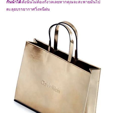
กันน้ำได้
ดังนั้นไม่ต้องกังวลเลยหากคุณจะสะพายมันไป
ตะลุยบรรยากาศวิ่งหนีฝน