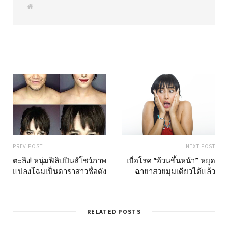
W
e
b
s
i
t
e
PREV POST
NEXT POST
ตะลึง! หนุ่มฟิลิปปินส์โชว์ภาพ
เบื่อโรค “อ้วนขึ้นหน้า” หยุด
แปลงโฉมเป็นดาราสาวชื่อดัง
ฉายาสวยมุมเดียวได้แล้ว
RELATED POSTS