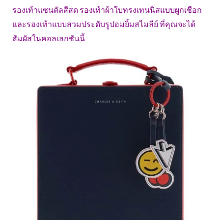
รองเท้าแซนดัลสีสด รองเท้าผ้าใบทรงเทนนิสแบบผูกเชือก
และรองเท้าแบบสวมประดับรูปอมยิ้มสไมลีย์ ที่คุณจะได้
สัมผัสในคอลเลกชันนี้