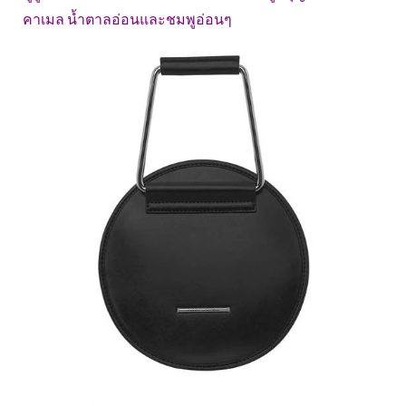
คาเมล น้ำตาลอ่อนและชมพูอ่อนๆ