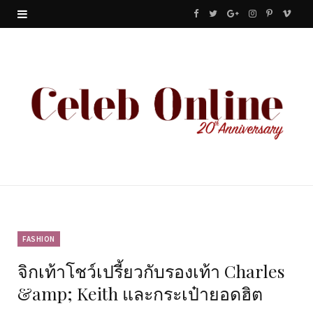
F
T
G
I
P
V
a
w
o
n
i
i
c
i
o
s
n
m
e
t
g
t
t
e
b
t
l
a
e
o
o
e
e
g
r
o
r
P
r
e
k
l
a
s
u
m
t
FASHION
จิกเท้าโชว์เปรี้ยวกับรองเท้า Charles
s
&amp; Keith และกระเป๋ายอดฮิต