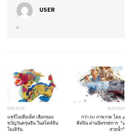
USER
W
e
b
s
i
t
e
PREV POST
NEXT POST
แชร์ไอเดียเด็ด เลือกของ
กว่า 60 ภาพวาด โดย 4
ขวัญวันตรุษจีน ในสไตล์จีน
ศิลปิน ผ่านนิทรรศการ “4
โมเดิร์น
สายน้ำ”