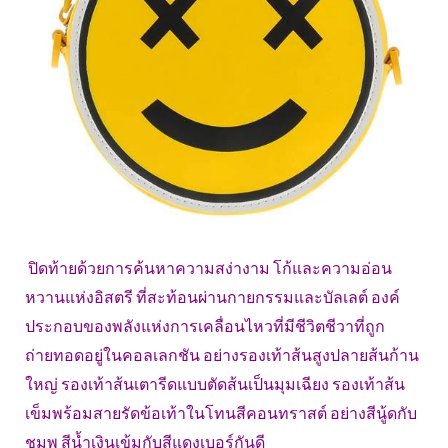
ปิดท้ายด้วยการค้นหาความสง่างาม โก้และความอ่อน
หวานแห่งอิสตรี ที่สะท้อนผ่านกายกรรมและบัลเลต์ องค์
ประกอบของพลังแห่งการเคลื่อนไหวที่มีชีวิตชีวาที่ถูก
ถ่ายทอดอยู่ในคอลเลกชัน อย่างรองเท้าส้นสูงปลายส้นก้าน
ใหญ่ รองเท้าส้นเตารีดแบบตัดส้นเป็นมุมเฉียง รองเท้าส้น
เข็มพร้อมสายรัดข้อเท้าในโทนสีคอนทราสต์ อย่างสีนู้ดกับ
ชมพู สีน้ำเงินเข้มกับสีแดงเบอร์กันดี