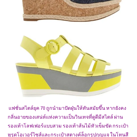
แฟชั่นสไตล์ยุค 70 ถูกนำมาปัดฝุ่นให้ทันสมัยขึ้น หากยังคง
กลิ่นอายของเสน่ห์แห่งความเป็นวินเทจที่ดูดีมีสไตล์ ผ่าน
รองเท้าโลฟเฟอร์แบบสวม รองเท้าส้นไม้หัวเข็มขัด กระเป๋า
หูรูดโอเวอร์ไซส์และกระเป๋าสตางค์ล็อกรูปกุญแจ ในโทนสี