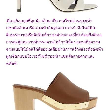
ดีเทลย้อนยุคที่ถูกนำกลับมาตีความใหม่ผ่านรองเท้า
แซนดัลส้นเตารีด รองเท้าส้นสูงและกระเป๋าถือไซส์มินิ
ดีเทลระบายหรือจับจีบเล็กๆ องค์ประกอบที่สะท้อนถึงศิลปะ
การต่อสู้และการพับกระดาษโอริกามินั้น บ่งบอกถึงความ
งามแบบมินิมัลสไตล์ของเอเชีย ผ่านการสร้างสรรค์รองเท้า
ผูกเชือกแบบโอเวอร์ไซส์ รองเท้าแซนดัลสายคาดและ
คลัตช์