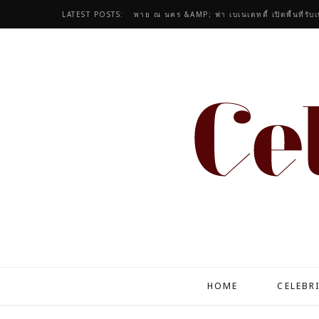
LATEST POSTS:
พาย ณ นคร &AMP; ฟา เบเนเดทตี้ เปิดพื้นที่รับ
HOME
CELEBR