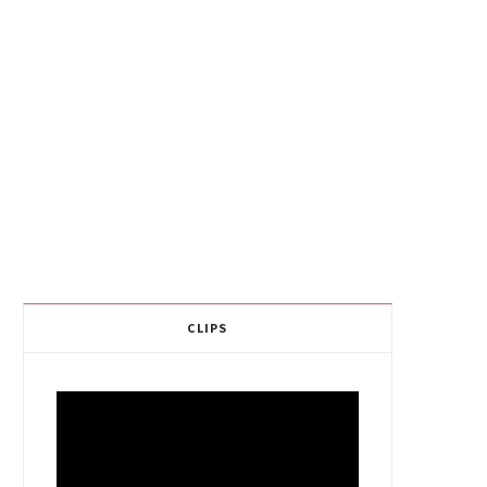
CLIPS
Video
Player