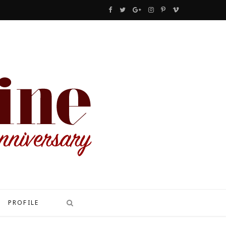
F
T
G
I
P
V
a
w
o
n
i
i
c
i
o
s
n
m
e
t
g
t
t
e
b
t
l
a
e
o
o
e
e
g
r
o
r
P
r
e
k
l
a
s
u
m
t
s
PROFILE