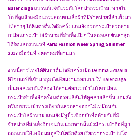
Balenciaga
แบรนด์แฟชั่นระดับโลกนำกระเป๋าสะพายใบ
โต ที่ดูแล้วเหมือนกระสอบขนเสื้อผ้าที่มีจำหน่ายที่สำเพ็งมา
ให้สาวๆ ได้ตื่นตาตื่นใจอีกครั้ง แถมยังอวดกระเป๋าลวดลาย
เหมือนกระเป๋าใส่ผ้านวมที่สำเพ็งเป๊ะๆ ในคอลเลกชันล่าสุด
ได้จัดแสดงบนเวที
Paris Fashion week Spring/Summer
2017
เมื่อวันที่ 2 ตุลาคมที่ผ่านมา
งานนี้สาวไทยได้ตื่นตาตื่นใจอีกครั้ง เมื่อ Demma Gvasalia
ดีไซเนอร์ที่เข้ามากุมบังเหียนงานออกแบบให้ Balenciaga
เป็นคอลเลกชันที่สอง ได้สานต่อกระเป๋าใบโตเหมือน
กระเป๋าสำเพ็งอีกครั้ง แต่ดรอปสีสันให้ดูคลาสสิกขึ้น แถมยัง
ครีเอทกระเป๋าทรงเดียวกันลวดลายดอกไม้เหมือนกับ
กระเป๋าใส่ผ้านวม แถมยังมีหูหิ้วเชือกถักที่คล้ายกับที่มี
จำหน่ายที่สำเพ็งอีกเช่นกัน นอกจากนั้นยังมีกระเป๋าถือที่ถูก
ออกแบบให้เหมือนสตูลใบโตอีกด้วย เรียกว่ากระเป๋าใบโต