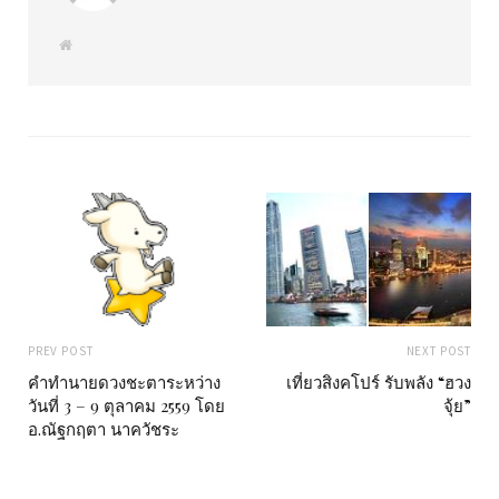
W
e
b
s
i
t
e
PREV POST
NEXT POST
คำทำนายดวงชะตาระหว่าง
เที่ยวสิงคโปร์ รับพลัง “ฮวง
วันที่ 3 – 9 ตุลาคม 2559 โดย
จุ้ย”
อ.ณัฐกฤตา นาควัชระ