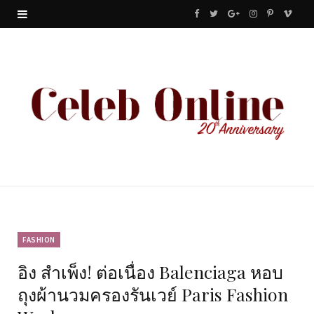
F
T
G
I
P
V
a
w
o
n
i
i
c
i
o
s
n
m
e
t
g
t
t
e
b
t
l
a
e
o
o
e
e
g
r
o
r
P
r
e
k
l
a
s
u
m
t
FASHION
อิง สำเพ็ง! ต่อเนื่อง Balenciaga หอบ
s
ถุงผ้านวมครองรันเวย์ Paris Fashion