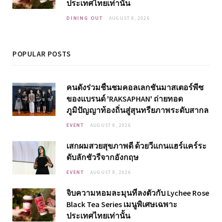
ประเทศไทยเท่านั้น
DINING OUT
AUGUST 8, 2026
POPULAR POSTS
คนดังร่วมชื่นชมคอลเลกชันมาสเตอร์พีซ
ของแบรนด์ 'RAKSAPHAN' ถ่ายทอด
ภูมิปัญญาท้องถิ่นสู่สุนทรียภาพระดับสากล
EVENT
AUGUST 8, 2026
เสกผมสวยสุขภาพดี ด้วยวีแกนแฮร์แคร์ระ
ดับลักชัวรีจากอังกฤษ
EVENT
AUGUST 8, 2026
จิบความหอมละมุนที่ลงตัวกับ Lychee Rose
Black Tea Series เมนูพิเศษเฉพาะ
ประเทศไทยเท่านั้น