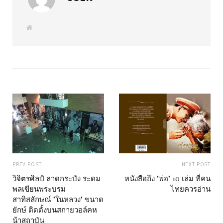
W
e
b
s
i
t
e
PREV POST
NEXT POST
วิจิตรศิลป์ ลาดกระบัง ระดม
หนังสือถึง "พ่อ" 10 เล่ม ที่คน
พลเขียนพระบรม
ไทยควรอ่าน
สาทิสลักษณ์ "ในหลวง" ขนาด
ยักษ์ ติดตั้งบนสกายวอล์คห
น้าสถาบัน