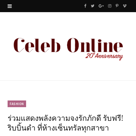
F
T
G
I
P
V
a
w
o
n
i
i
c
i
o
s
n
m
e
t
g
t
t
e
b
t
l
a
e
o
o
e
e
g
r
o
r
P
r
e
k
l
a
s
u
m
t
FASHION
ร่วมแสดงพลังความจงรักภักดี รับฟรี!
s
ริบบิ้นดำ ที่ห้างเซ็นทรัลทุกสาขา