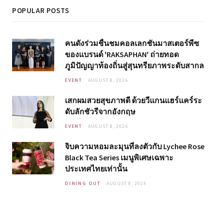
POPULAR POSTS
คนดังร่วมชื่นชมคอลเลกชันมาสเตอร์พีซ
ของแบรนด์ 'RAKSAPHAN' ถ่ายทอด
ภูมิปัญญาท้องถิ่นสู่สุนทรียภาพระดับสากล
EVENT
AUGUST 8, 2026
เสกผมสวยสุขภาพดี ด้วยวีแกนแฮร์แคร์ระ
ดับลักชัวรีจากอังกฤษ
EVENT
AUGUST 8, 2026
จิบความหอมละมุนที่ลงตัวกับ Lychee Rose
Black Tea Series เมนูพิเศษเฉพาะ
ประเทศไทยเท่านั้น
DINING OUT
AUGUST 8, 2026