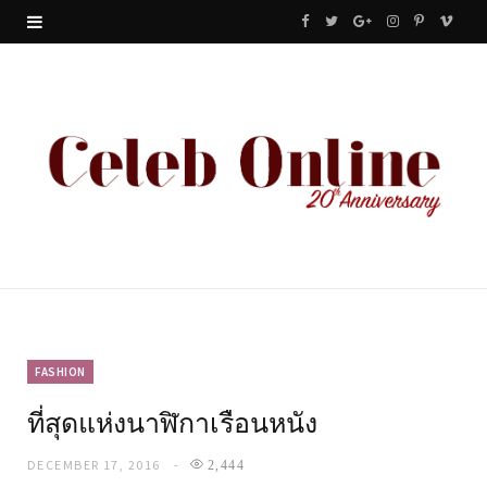
F
T
G
I
P
V
a
w
o
n
i
i
c
i
o
s
n
m
e
t
g
t
t
e
b
t
l
a
e
o
o
e
e
g
r
o
r
P
r
e
k
l
a
s
u
m
t
FASHION
ที่สุดแห่งนาฬิกาเรือนหนัง
s
DECEMBER 17, 2016
2,444