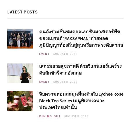
LATEST POSTS
คนดังร่วมชื่นชมคอลเลกชันมาสเตอร์พีซ
ของแบรนด์ 'RAKSAPHAN' ถ่ายทอด
ภูมิปัญญาท้องถิ่นสู่สุนทรียภาพระดับสากล
EVENT
AUGUST 8, 2026
เสกผมสวยสุขภาพดี ด้วยวีแกนแฮร์แคร์ระ
ดับลักชัวรีจากอังกฤษ
EVENT
AUGUST 8, 2026
จิบความหอมละมุนที่ลงตัวกับ Lychee Rose
Black Tea Series เมนูพิเศษเฉพาะ
ประเทศไทยเท่านั้น
DINING OUT
AUGUST 8, 2026