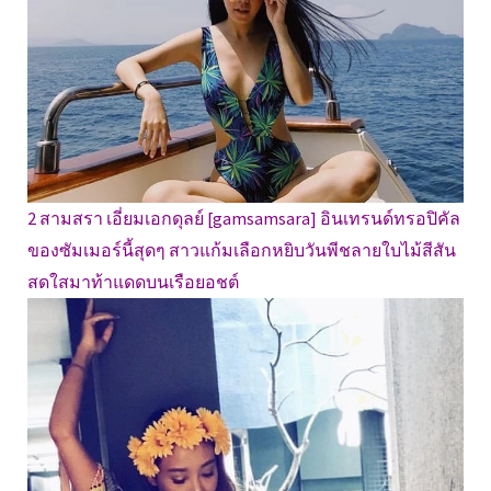
2 สามสรา เอี่ยมเอกดุลย์ [gamsamsara] อินเทรนด์ทรอปิคัล
ของซัมเมอร์นี้สุดๆ สาวแก้มเลือกหยิบวันพีชลายใบไม้สีสัน
สดใสมาท้าแดดบนเรือยอชต์