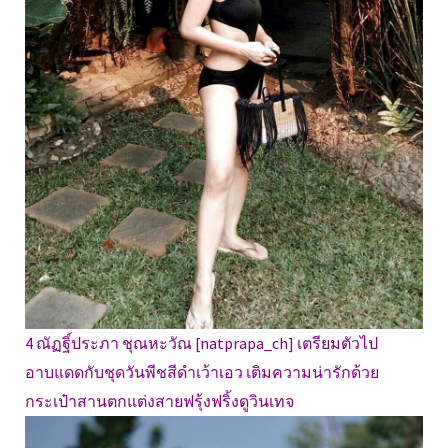
4 ณัฏฐิ์ประภา ชุณหะวัณ [natprapa_ch] เตรียมตัวไป
อาบแดดกับชุดวันพีชสีดำเว้าเอว เติมความน่ารักด้วย
กระเป๋าสานตกแต่งสายฟรุ้งฟริ้งดูวินเทจ