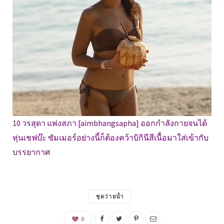
10 วรสุดา แพ่งสภา [aimbhangsapha] ออกกำลังกายจนได้
หุ่นเชฟบ๊ะ ซัมเมอร์อย่างนี้ก็ต้องคว้าบิกินีสีเนื้อมาใส่เข้ากับ
บรรยากาศ
ชุดว่ายน้ำ
0