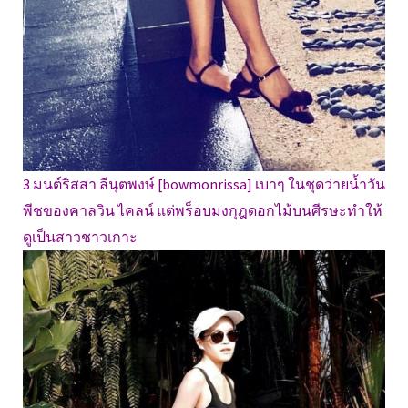
3 มนต์ริสสา ลีนุตพงษ์ [bowmonrissa] เบาๆ ในชุดว่ายน้ำวัน
พีชของคาลวิน ไคลน์ แต่พร็อบมงกุฎดอกไม้บนศีรษะทำให้
ดูเป็นสาวชาวเกาะ