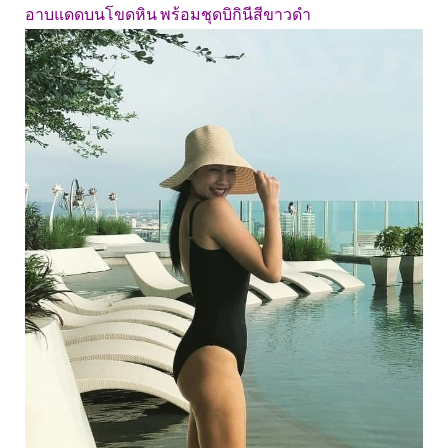
อาบแดดบนโขดหิน พร้อมชุดบิกินีสีขาวดำ