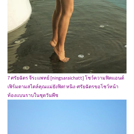
7 ศรัยฉัตร จีระแพทย์ [ningsaraichatt] โชว์ความฟิตแอนด์
เฟิร์มตามสไตล์คุณแม่ยังฟิต! หนิง-ศรัยฉัตรขอโชว์หน้า
ท้องแบนราบในชุดวันพีซ