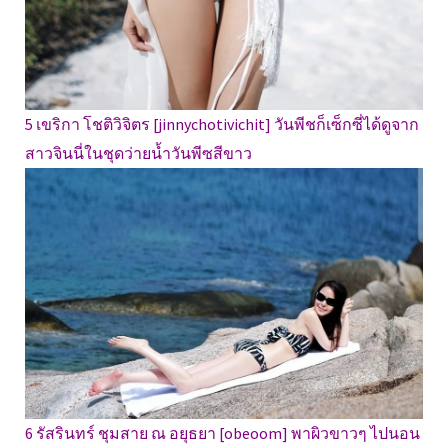
5 เขริกา โชติวิจิตร [jinnychotivichit] วันพีชก็เซ็กซี่ได้ดูจาก
สาวจินนี่ในชุดว่ายน้ำวันพีซสีขาว
6 รัสรินทร์ ชุมสาย ณ อยุธยา [obeoom] พาผิวขาวๆ ไปนอน