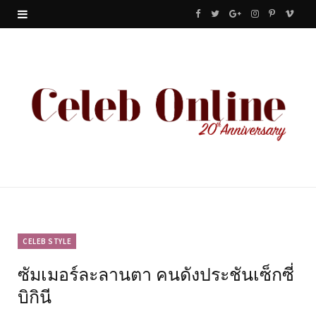
F
T
G
I
P
V
a
w
o
n
i
i
c
i
o
s
n
m
e
t
g
t
t
e
b
t
l
a
e
o
o
e
e
g
r
o
r
P
r
e
k
l
a
s
u
m
t
CELEB STYLE
ซัมเมอร์ละลานตา คนดังประชันเซ็กซี่
s
บิกินี