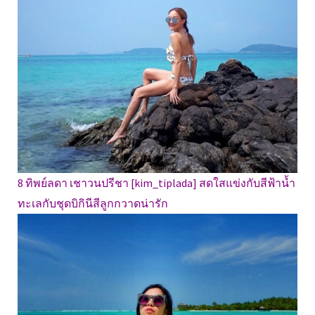
8 ทิพย์ลดา เชาวนปรีชา [kim_tiplada] สดใสแข่งกับสีฟ้าน้ำ
ทะเลกับชุดบิกินีสีลูกกวาดน่ารัก