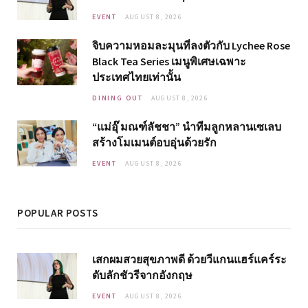
EVENT
AUGUST 8, 2026
จิบความหอมละมุนที่ลงตัวกับ Lychee Rose
Black Tea Series เมนูพิเศษเฉพาะ
ประเทศไทยเท่านั้น
DINING OUT
AUGUST 8, 2026
“แม่อุ๊ มณฑ์ลัชชา” นำทีมลูกหลานเซเลบ
สร้างโมเมนต์อบอุ่นด้วยรัก
EVENT
AUGUST 8, 2026
POPULAR POSTS
เสกผมสวยสุขภาพดี ด้วยวีแกนแฮร์แคร์ระ
ดับลักชัวรีจากอังกฤษ
EVENT
AUGUST 8, 2026