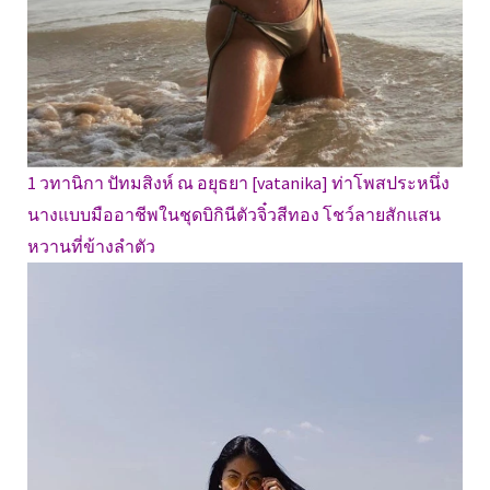
1 วทานิกา ปัทมสิงห์ ณ อยุธยา [vatanika] ท่าโพสประหนึ่ง
นางแบบมืออาชีพในชุดบิกินีตัวจิ๋วสีทอง โชว์ลายสักแสน
หวานที่ข้างลำตัว