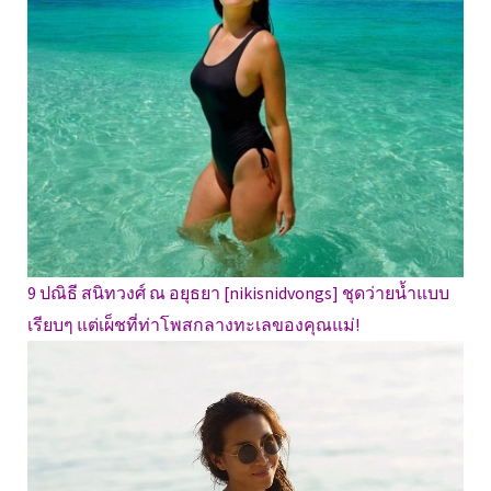
9 ปณิธี สนิทวงศ์ ณ อยุธยา [nikisnidvongs] ชุดว่ายน้ำแบบ
เรียบๆ แต่เผ็ชที่ท่าโพสกลางทะเลของคุณแม่!