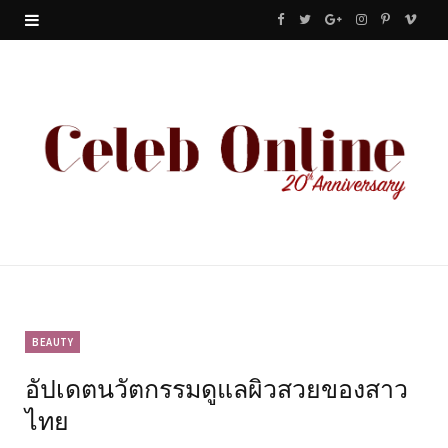
F
T
G
I
P
V
a
w
o
n
i
i
c
i
o
s
n
m
e
t
g
t
t
e
b
t
l
a
e
o
o
e
e
g
r
o
r
P
r
e
k
l
a
s
u
m
t
BEAUTY
อัปเดตนวัตกรรมดูแลผิวสวยของสาว
s
ไทย