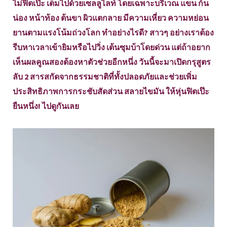
ไม่ฟิตเป๊ะ เต็มไปด้วยเซลลูไลท์ โดยเฉพาะบริเวณ แขน ก้น
น่อง หน้าท้อง ต้นขา ผิวแตกลาย มีความเหี่ยว ความหย่อน
ยานตามแรงโน้มถ่วงโลก ทำอย่างไรดี? สาวๆ อย่างเราต้อง
รีบหาเวลาเข้ายิมหรือไปวิ่ง เต้นซุมบ้าโดยด่วน แต่ถ้าอยาก
เห็นผลคูณสองต้องหาตัวช่วยอีกหนึ่ง วันนี้จะมาเปิดกรุสูตร
ลับ 2 สารสกัดจากธรรมชาติที่ทั้งปลอดภัยและช่วยเพิ่ม
ประสิทธิภาพการกระชับสัดส่วน สลายไขมัน ให้หุ่นฟิตเป๊ะ
ยืนหนึ่ง! ไปดูกันเลย