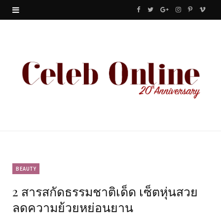
F
T
G
I
P
V
a
w
o
n
i
i
c
i
o
s
n
m
e
t
g
t
t
e
b
t
l
a
e
o
o
e
e
g
r
o
r
P
r
e
k
l
a
s
u
m
t
BEAUTY
2 สารสกัดธรรมชาติเด็ด เซ็ตหุ่นสวย
s
ลดความย้วยหย่อนยาน