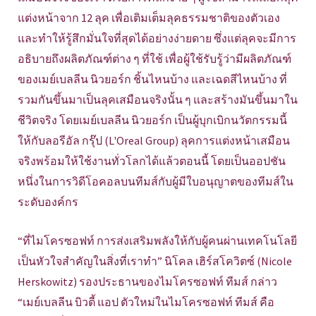
แต่งหน้าจาก 12 ลุค เพื่อเติมเต็มลุคธรรมชาติของตัวเอง
และทำให้รู้สึกมั่นใจที่สุดได้อย่างง่ายดาย ซึ่งแต่ลุคจะมีการ
อธิบายถึงผลิตภัณฑ์ต่าง ๆ ที่ใช้ เพื่อผู้ใช้รับรู้ว่ามีผลิตภัณฑ์
ของเมย์เบลลีน นิวยอร์ก ชิ้นไหนบ้าง และเฉดสีไหนบ้าง ที่
รวมกันขึ้นมาเป็นลุคเสมือนจริงนั้น ๆ และสร้างมันขึ้นมาใน
ชีวิตจริง โดยเมย์เบลลีน นิวยอร์ก เป็นผู้บุกเบิกนวัตกรรมนี้
ให้กับลอรีอัล กรุ๊ป (L'Oreal Group) ลุคการแต่งหน้าเสมือน
จริงพร้อมให้ใช้งานทั่วโลกได้แล้วตอนนี้ โดยเป็นออปชัน
หนึ่งในการวิดีโอคอลบนทีมส์กับผู้มีใบอนุญาตของทีมส์ใน
ระดับองค์กร
“ที่ไมโครซอฟท์ การส่งเสริมพลังให้กับผู้คนผ่านเทคโนโลยี
เป็นหัวใจสำคัญในสิ่งที่เราทำ” นิโคล เฮิร์สโควิตซ์ (Nicole
Herskowitz) รองประธานของไมโครซอฟท์ ทีมส์ กล่าว
“เมย์เบลลีน บิวตี้ แอป ตัวใหม่ในไมโครซอฟท์ ทีมส์ คือ