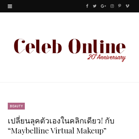
F
T
G
I
P
V
a
w
o
n
i
i
c
i
o
s
n
m
e
t
g
t
t
e
b
t
l
a
e
o
o
e
e
g
r
o
r
P
r
e
k
l
a
s
u
m
t
BEAUTY
เปลี่ยนลุคตัวเองในคลิกเดียว! กับ
s
“Maybelline Virtual Makeup”