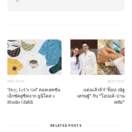
W
e
b
s
i
t
e
PREV POST
NEXT POST
"Hey, Let’s Go!" คอลเลคชัน
แต่งแล้วจ้า! "ท็อป-ณัฐ
เอ็กซ์คลูซีฟจาก ยูนิโคล่ x
เศรษฐ์” กับ “โอปอล์-ปาน
Studio Ghibli
หทัย”
RELATED POSTS