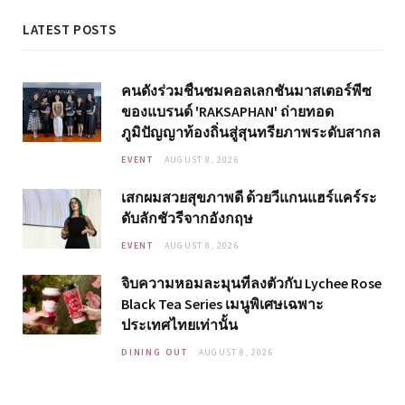
LATEST POSTS
คนดังร่วมชื่นชมคอลเลกชันมาสเตอร์พีซ
ของแบรนด์ 'RAKSAPHAN' ถ่ายทอด
ภูมิปัญญาท้องถิ่นสู่สุนทรียภาพระดับสากล
EVENT
AUGUST 8, 2026
เสกผมสวยสุขภาพดี ด้วยวีแกนแฮร์แคร์ระ
ดับลักชัวรีจากอังกฤษ
EVENT
AUGUST 8, 2026
จิบความหอมละมุนที่ลงตัวกับ Lychee Rose
Black Tea Series เมนูพิเศษเฉพาะ
ประเทศไทยเท่านั้น
DINING OUT
AUGUST 8, 2026