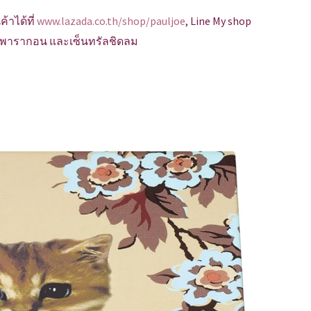
ค้าได้ที่
www.lazada.co.th/shop/pauljoe
, Line My shop
ามพารากอน และเซ็นทรัลชิดลม