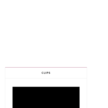
CLIPS
Video
Player