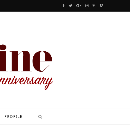
F
T
G
I
P
V
a
w
o
n
i
i
c
i
o
s
n
m
e
t
g
t
t
e
b
t
l
a
e
o
o
e
e
g
r
o
r
P
r
e
k
l
a
s
u
m
t
s
PROFILE