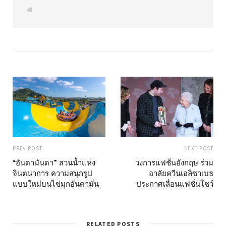
W
e
b
s
i
t
e
PREV POST
NEXT POST
“อันดามันดา” สวนน้ำแห่ง
วงการแฟชั่นอังกฤษ ร่วม
จินตนาการ ความสนุกรูป
อาลัยควีนเอลิซาเบธ
แบบใหม่บนไข่มุกอันดามัน
ประกาศเลื่อนแฟชั่นโชว์
RELATED POSTS