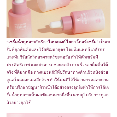
“
เซรั่มน้ำกุหลาบ
”หรือ “
ไอบลองก์ ไฮยา โกลว์ เซรั่ม
” เป็นเซ
รั่มที่ถูกคินค้นและวิจัยพัฒนาสูตร โดยทีมแพทย์ เภสัรกร
และทีมวิจัยนักวิทยาศาสตร์ชะลอวัย ทำให้ตัวเซรั่มมี
ประสิทธิภาพ และสามารถช่วยลดฝ้า กระ ริ้วรอยตื้นขึ้นได้
จริง ที่ดีมากคือ ทางแบรนด์มีที่ปรึกษาทางด้านผิวหนังช่วย
ดูแลในแต่ละเคสอีกด้วย ทำให้คนที่ได้ใช้สามารถสอบถาม
หรือ ปรึกษาปัญหาผิวหน้าได้อย่างตรงจุดยิ่งทำให้การใช้เซ
รั่มน้ำกุหลาบเห็นผลชัดเจนมากยิ่งขึ้น ควบคู่ไปกับการดูแล
ผิวอย่างถูกวิธี