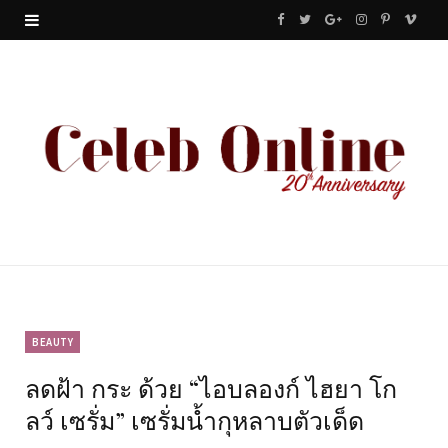
F
T
G
I
P
V
a
w
o
n
i
i
c
i
o
s
n
m
e
t
g
t
t
e
b
t
l
a
e
o
o
e
e
g
r
o
r
P
r
e
k
l
a
s
u
m
t
BEAUTY
ลดฝ้า กระ ด้วย “ไอบลองก์ ไฮยา โก
s
ลว์ เซรั่ม” เซรั่มน้ำกุหลาบตัวเด็ด