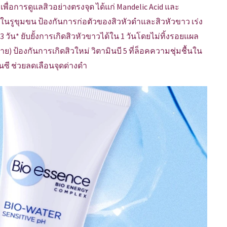
ื่อการดูแลสิวอย่างตรงจุด ได้แก่ Mandelic Acid และ
ดตันในรูขุมขน ป้องกันการก่อตัวของสิวหัวดำและสิวหัวขาว เร่ง
* ยับยั้งการเกิดสิวหัวขาวได้ใน 1 วันโดยไม่ทิ้งรอยแผล
 ป้องกันการเกิดสิวใหม่ วิตามินบี 5 ที่ล็อคความชุ่มชื้นใน
นซี ช่วยลดเลือนจุดด่างดำ