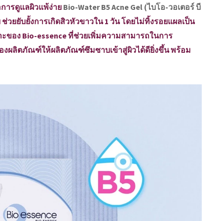
่อการดูแลผิวแพ้ง่าย
Bio-Water B5 Acne Gel (ไบโอ-วอเตอร์ บี
าย ช่วยยับยั้งการเกิดสิวหัวขาวใน 1 วัน โดยไม่ทิ้งรอยแผลเป็น
พาะของ Bio-essence ที่ช่วยเพิ่มความสามารถในการ
ิตภัณฑ์ให้ผลิตภัณฑ์ซึมซาบเข้าสู่ผิวได้ดียิ่งขึ้น พร้อม