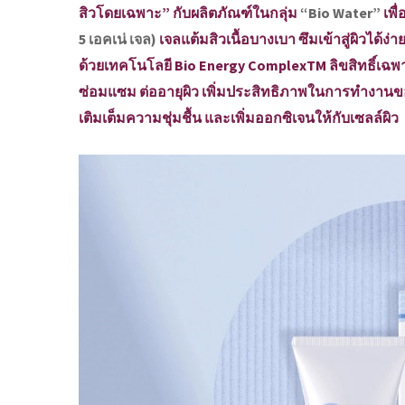
สิวโดยเฉพาะ” กับผลิตภัณฑ์ในกลุ่ม
“Bio Water”
เพื
5 เอคเน่ เจล)
เจลแต้มสิวเนื้อบางเบา ซึมเข้าสู่ผิวได้ง่
ด้วยเทคโนโลยี Bio Energy ComplexTM ลิขสิทธิ์เฉ
ซ่อมแซม ต่ออายุผิว เพิ่มประสิทธิภาพในการทำงานของผล
เติมเต็มความชุ่มชื้น และเพิ่มออกซิเจนให้กับเซลล์ผิว