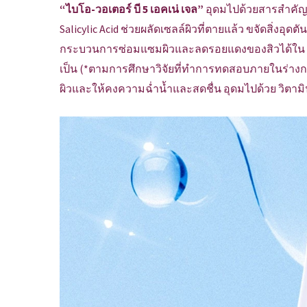
“ไบโอ-วอเตอร์ บี 5 เอคเน่ เจล”
อุดมไปด้วยสารสำคัญเพ
Salicylic Acid ช่วยผลัดเซลล์ผิวที่ตายแล้ว ขจัดสิ่งอุ
กระบวนการซ่อมแซมผิวและลดรอยแดงของสิวได้ใน 3 วัน
เป็น (*ตามการศึกษาวิจัยที่ทำการทดสอบภายในร่างกาย)
ผิวและให้คงความฉ่ำน้ำและสดชื่น อุดมไปด้วย วิตามิ