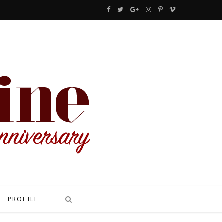
F
T
G
I
P
V
a
w
o
n
i
i
c
i
o
s
n
m
e
t
g
t
t
e
b
t
l
a
e
o
o
e
e
g
r
o
r
P
r
e
k
l
a
s
u
m
t
s
PROFILE