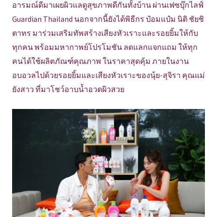
อารมณ์ดีมาเผยผิวแลดูสุขภาพดีกันทั้งบ้าน ผ่านเฟซบุ๊กไลฟ์
Guardian Thailand นอกจากนี้ยังได้พิธีกร ป๋อมแป๋ม นิติ ชัยชิ
ตาทร มาร่วมเสริมทัพสร้างเสียงหัวเราะและรอยยิ้มให้กับ
ทุกคน พร้อมมหากาพย์โปรโมชัน ลดแลกแจกแถม ให้ทุก
คนได้ใช้ผลิตภัณฑ์คุณภาพ ในราคาสุดคุ้ม ภายในงาน
อบอวลไปด้วยรอยยิ้มและเสียงหัวเราะของนุ้ย-สุจิรา คุณแม่
ยังสาว ที่มาโชว์อาบน้ำอวดผิวสวย