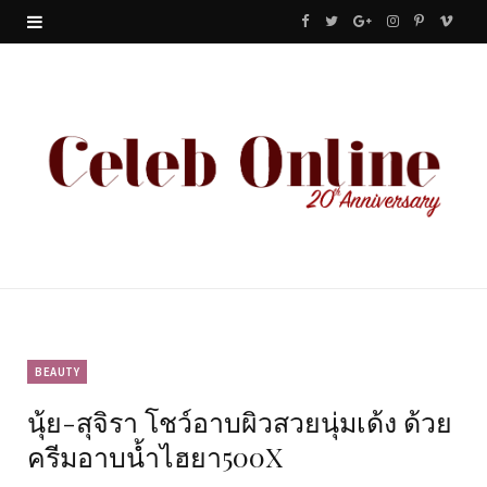
F
T
G
I
P
V
a
w
o
n
i
i
c
i
o
s
n
m
e
t
g
t
t
e
b
t
l
a
e
o
o
e
e
g
r
o
r
P
r
e
k
l
a
s
u
m
t
BEAUTY
นุ้ย-สุจิรา โชว์อาบผิวสวยนุ่มเด้ง ด้วย
s
ครีมอาบน้ำไฮยา500X