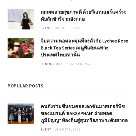
เสกผมสวยสุขภาพดี ด้วยวีแกนแฮร์แคร์ระ
ดับลักชัวรีจากอังกฤษ
EVENT
AUGUST 8, 2026
จิบความหอมละมุนที่ลงตัวกับ Lychee Rose
Black Tea Series เมนูพิเศษเฉพาะ
ประเทศไทยเท่านั้น
DINING OUT
AUGUST 8, 2026
POPULAR POSTS
คนดังร่วมชื่นชมคอลเลกชันมาสเตอร์พีซ
ของแบรนด์ 'RAKSAPHAN' ถ่ายทอด
ภูมิปัญญาท้องถิ่นสู่สุนทรียภาพระดับสากล
EVENT
AUGUST 8, 2026