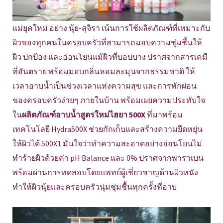
แม่ยุคใหม่ อย่าง นุ้ย-สุจิรา เน้นการใช้ผลิตภัณฑ์ที่เหมาะกับ
ผิวของทุกคนในครอบครัวที่สามารถมอบความชุ่มชื้นให้
ผิว ปกป้อง และอ่อนโยนแม้ผิวที่บอบบาง ปราศจากสารเคมี
ที่อันตราย พร้อมมอบกลิ่นหอมละมุนจากธรรมชาติ ให้
เวลาอาบน้ำเป็นช่วงเวลาแห่งความสุข และการพักผ่อน
ของครอบครัวง่ายๆ ภายในบ้าน พร้อมเผยความประทับใจ
ใน
ผลิตภัณฑ์อาบน้ำสูตรใหม่ไฮยา 500X
ที่มาพร้อม
เทคโนโลยี Hydra500X ช่วยกักเก็บและสร้างความยืดหยุ่น
ให้ผิวได้ 500X1 มั่นใจว่าทำความสะอาดอย่างอ่อนโยนไม่
ทำร้ายผิวด้วยค่า pH Balance และ 0% ปราศจากพาราเบน
พร้อมผ่านการทดสอบโดยแพทย์ผู้เชี่ยวชาญด้านผิวหนัง
ทำให้ผิวนุ้ยและครอบครัวนุ่มชุ่มชื้นทุกครั้งที่อาบ