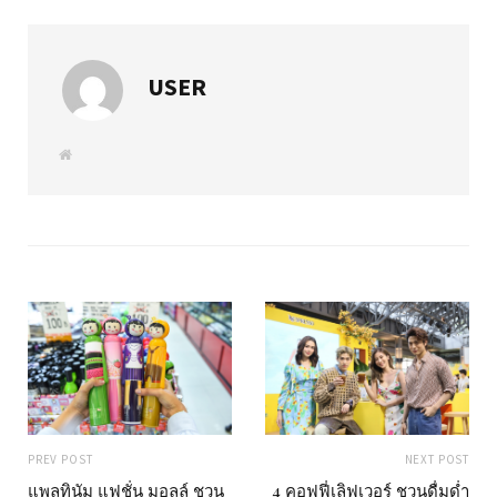
USER
W
e
b
s
i
t
e
PREV POST
NEXT POST
แพลทินัม แฟชั่น มอลล์ ชวน
4 คอฟฟี่เลิฟเวอร์ ชวนดื่มด่ำ