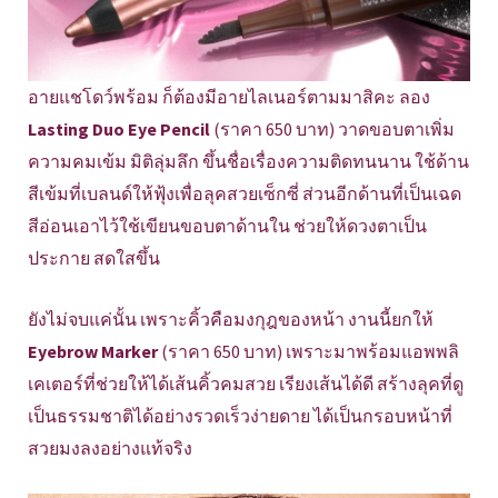
อายแชโดว์พร้อม ก็ต้องมีอายไลเนอร์ตามมาสิคะ ลอง
Lasting Duo Eye Pencil
(ราคา 650 บาท) วาดขอบตาเพิ่ม
ความคมเข้ม มิติลุ่มลึก ขึ้นชื่อเรื่องความติดทนนาน ใช้ด้าน
สีเข้มที่เบลนด์ให้ฟุ้งเพื่อลุคสวยเซ็กซี่ ส่วนอีกด้านที่เป็นเฉด
สีอ่อนเอาไว้ใช้เขียนขอบตาด้านใน ช่วยให้ดวงตาเป็น
ประกาย สดใสขึ้น
ยังไม่จบแค่นั้น เพราะคิ้วคือมงกุฎของหน้า งานนี้ยกให้
Eyebrow Marker
(ราคา 650 บาท) เพราะมาพร้อมแอพพลิ
เคเตอร์ที่ช่วยให้ได้เส้นคิ้วคมสวย เรียงเส้นได้ดี สร้างลุคที่ดู
เป็นธรรมชาติได้อย่างรวดเร็วง่ายดาย ได้เป็นกรอบหน้าที่
สวยมงลงอย่างแท้จริง