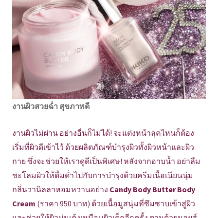
งานผิวสวยฉ่ำ สุขภาพดี
งานผิวไม่ผ่าน อย่างอื่นก็ไม่ได้! จะแต่งหน้าลุคไหนก็ต้อง
เริ่มที่ผิวดีเข้าไว้ ด้วยผลิตภัณฑ์บำรุงผิวทั้งผิวหน้าและผิว
กาย ซึ่งจะช่วยให้เราดูดีเป็นพิเศษ! หลังจากอาบน้ำ อย่าลืม
ชะโลมผิวให้ดื่มด่ำไปกับการบำรุงด้วยครีมเนื้อเนียนนุ่ม
กลิ่นวานิลลาหอมหวานอย่าง
Candy Body Butter Body
Cream
(ราคา 950 บาท) ด้วยเนื้อมูสนุ่มที่ซึมซาบเข้าสู่ผิว
และช่วยให้ผิวนุ่มเด้งเหมือนผิวเด็กอีกครั้ง ตามด้วยมอยส์