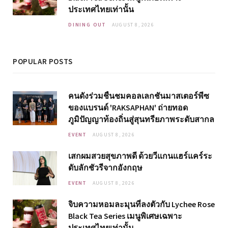
ประเทศไทยเท่านั้น
DINING OUT
AUGUST 8, 2026
POPULAR POSTS
คนดังร่วมชื่นชมคอลเลกชันมาสเตอร์พีซ
ของแบรนด์ 'RAKSAPHAN' ถ่ายทอด
ภูมิปัญญาท้องถิ่นสู่สุนทรียภาพระดับสากล
EVENT
AUGUST 8, 2026
เสกผมสวยสุขภาพดี ด้วยวีแกนแฮร์แคร์ระ
ดับลักชัวรีจากอังกฤษ
EVENT
AUGUST 8, 2026
จิบความหอมละมุนที่ลงตัวกับ Lychee Rose
Black Tea Series เมนูพิเศษเฉพาะ
ประเทศไทยเท่านั้น