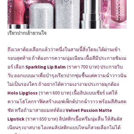
เรียวปากเย้ายวนใจ
ถึงเวลาต้องเลือกแล้วว่าหนึ่งในสามนี้สิ่งใดจะได้ผ่านเข้า
รอบสุดท้าย ถ้าต้องการความนุ่มเนียน เนื้อสีมีประกายชิมเม
อร์ เลือก
Sparkling Lip Balm
(ราคา 700 บาท) ประกายวิบ
วับ ออกแบบมาเพื่อบำรุงเรียวปากชุ่มชื้นแต่ความฉ่ำวาวนัน
ไม่เป็นรองใคร ถ้าอยากได้ความเงางามประกายมุกต้อง
Holo Lipgloss
(ราคา 600 บาท) เนื้อลิปแบบเชียร์ แต่ให้
ความโฮโลกราฟิคสร้างเอฟเฟ็กต์ปากฉ่ำวาว พร้อมสีสันสด
ชัด หรือถ้ามาสายแมทท์ต้อง
Velvet Passion Matte
Lipstick
(ราคา 650 บาท) ลิปสติกเนื้อครีมนุ่มลื่น ให้สัมผัส
เนียนๆ เบาสบาย ไอเทมลิปสติกแบบไหนก็สวยเลือกไม่ได้