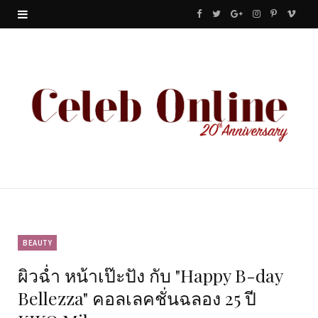
F
T
G
I
P
V
a
w
o
n
i
i
c
i
o
s
n
m
e
t
g
t
t
e
b
t
l
a
e
o
o
e
e
g
r
o
r
P
r
e
k
l
a
s
u
m
t
BEAUTY
ผิวฉ่ำ หน้าเป๊ะปัง กับ "Happy B-day
s
Bellezza" คอลเลคชั่นฉลอง 25 ปี