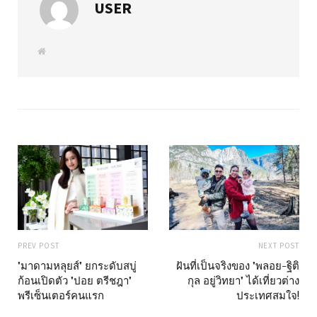
USER
W
e
b
s
i
t
e
PREV POST
NEXT POST
"มาดามหลุยส์" ยกระดับสบู่
ฝันที่เป็นจริงของ "พลอย-ฐิติ
ก้อนเปิดตัว "ปอย ตรีชฎา"
กุล อยู่วิทยา" ได้เที่ยวต่าง
พรีเซ็นเตอร์คนแรก
ประเทศสมใจ!