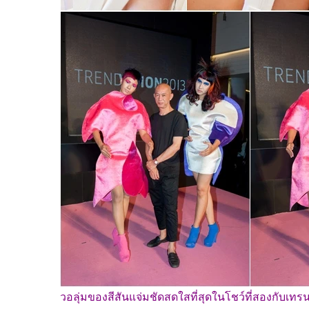
วอลุ่มของสีสันแจ่มชัดสดใสที่สุดในโชว์ที่สองกับเทรน