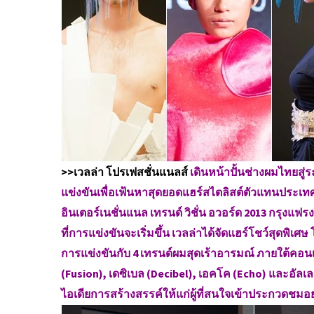
>>เวลล่า โปรเฟสชั่นแนลส์
เดินหน้าปั้นช่างผมไทยสู่ระ
แข่งขันเพื่อเฟ้นหาสุดยอดแฮร์สไตลิสต์ตัวแทนประเท
อินเตอร์เนชั่นแนล เทรนด์ วิชั่น อวอร์ด 2013 กรุงแฟรงก
ที่การแข่งขันจะเริ่มขึ้น เวลล่าได้จัดแฮร์โชว์สุดพิเศ
การแข่งขันกับ 4 เทรนด์ผมสุดเร้าอารมณ์ ภายใต้คอนเซ็
(Fusion), เดซิเบล (Decibel), เอคโค (Echo) และอั
ไอเดียการสร้างสรรค์ให้แก่ผู้ที่สนใจเข้าประกวดชมอย