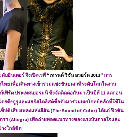
ดับอินเตอร์ จึงเปิดเวที
“เทรนด์ วิชั่น อวอร์ด 2013”
การ
ศไทย เพื่อเดินทางเข้าร่วมแข่งขันบนเวทีระดับโลกในงาน
์เฟิร์ต ประเทศเยอรมนี ซึ่งจัดติดต่อกันมาเป็นปีที่ 11 แต่ก่อน
ษ โดยดึงกูรูและแฮร์สไตลิสต์ชื่อดังมาร่วมเผยโจทย์หลักที่ใช้ใน
ปต์ เสียงเพลงแห่งสีสัน (The Sound of Color) ได้แก่ ฟิวชัน
ลเลกรา (Allegra) เพื่อถ่ายทอดแนวทางของแรงบันดาลใจและ
่างใกล้ชิด