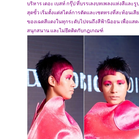
บริหาร เดอะ เบสท์ กรุ๊ป ที่บรรเลงบทเพลงแห่งสีและรูป
สุดขั้ว เริ่มตั้งแต่สไตล์การตัดและเซตทรงที่สะท้อนเส
ของเฉดสีแดงในทุกระดับไปจนถึงสีฟ้านีออน เพื่อแสด
สนุกสนาน และไม่ยึดติดกับกฎเกณฑ์