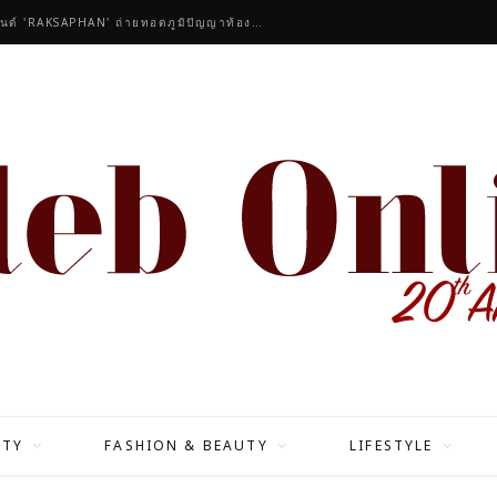
คนดังร่วมชื่นชมคอลเลกชันมาสเตอร์พีซของแบรนด์ 'RAKSAPHAN' ถ่ายทอดภูมิปัญญาท้องถิ่นสู่สุนทรียภาพระดับสากล
ITY
FASHION & BEAUTY
LIFESTYLE