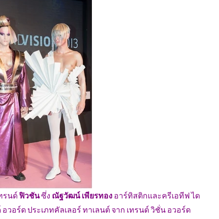
ทรนด์
ฟิวชัน
ซึ่ง
ณัฐวัฒน์ เพียรทอง
อาร์ทิสติกและครีเอทีฟ ได
 อวอร์ด ประเภทคัลเลอร์ ทาเลนต์ จาก เทรนด์ วิชั่น อวอร์ด