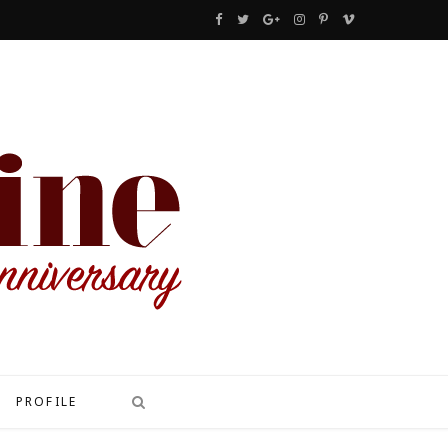
F
T
G
I
P
V
a
w
o
n
i
i
c
i
o
s
n
m
e
t
g
t
t
e
b
t
l
a
e
o
o
e
e
g
r
o
r
P
r
e
k
l
a
s
u
m
t
s
PROFILE