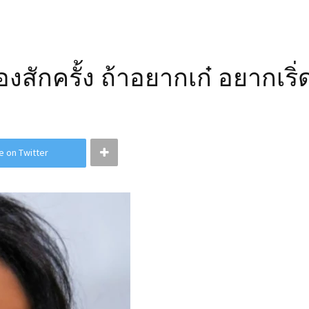
องสักครั้ง ถ้าอยากเก๋ อยากเริ
e on Twitter