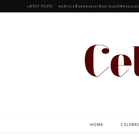
LATEST POSTS:
HOME
CELEBR