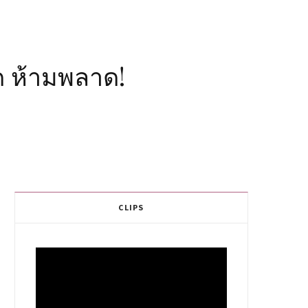
่ด ห้ามพลาด!
CLIPS
Video
Player