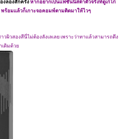
้องลองสักครั้ง
หากอยากเป็นแฟชั่นนิสต้าตัวจริงที่ดูเก๋ไก๋
ๆ พร้อมแล้วก็เกาะจอคอมพ์ตามติดมาให้ไวๆ
ับสาวผิวสองสีนี่ไม่ต้องลังเลเลย เพราะว่าทาแล้วสามารถดึง
เดิมด้วย