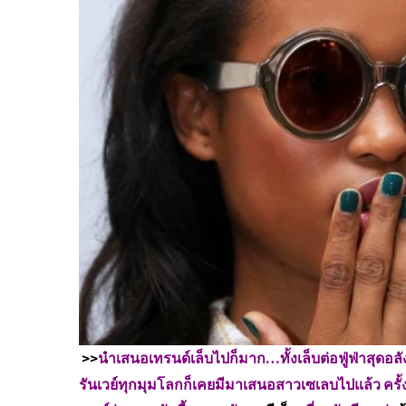
>>
นำเสนอเทรนด์เล็บไปก็มาก…ทั้งเล็บต่อฟู่ฟ่าสุดอ
รันเวย์ทุกมุมโลกก็เคยมีมาเสนอสาวเซเลบไปแล้ว ครั้งน