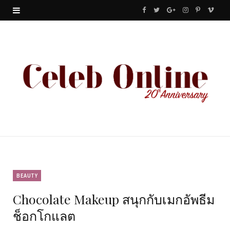
F
T
G
I
P
V
a
w
o
n
i
i
c
i
o
s
n
m
e
t
g
t
t
e
b
t
l
a
e
o
o
e
e
g
r
o
r
P
r
e
k
l
a
s
u
m
t
BEAUTY
Chocolate Makeup สนุกกับเมกอัพธีม
s
ช็อกโกแลต