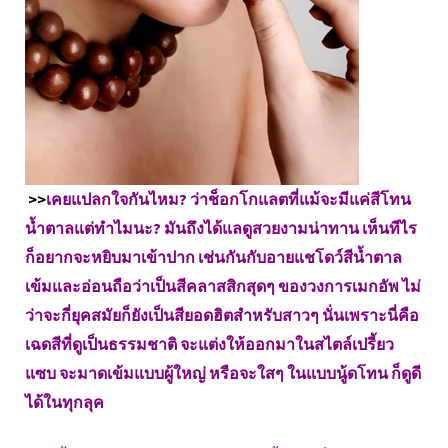
>>
เคยแปลกใจกันไหม? ว่าช็อกโกแลตที่แม้จะมีแค่สีโทน
น้ำตาลแต่ทำไมนะ? มันถึงได้แลดูสวยงามน่าทาน เห็นทีไร
ก็อยากจะหยิบมาเข้าปาก เช่นกันกับอายแชโดว์สีน้ำตาล
เข้มและอ่อนถือว่าเป็นสีคลาสสิกสุดๆ ของวงการเมกอัพ ไม่
ว่าจะกี่ยุคสมัยก็ยังเป็นสียอดฮิตสำหรับสาวๆ นั่นเพราะนี่คือ
เฉดสีที่ดูเป็นธรรมชาติ จะแต่งให้ออกมาในสไตล์เปรี้ยว
แซบ จะมาดเข้มแบบผู้ใหญ่ หรือจะใสๆ ในแบบนู้ดโทน ก็ดูดี
ได้ในทุกลุค