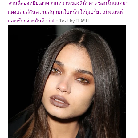
งานนี้ลองหยิบเอาความหวานของสีน้ำตาลช็อกโกแลตมา
แต่งแต้มสีสันความสนุกบนใบหน้า ให้ดูเปรี้ยว เก๋ มีเสน่ห์
และเรียบง่ายกันดีกว่า!!
:: Text by FLASH