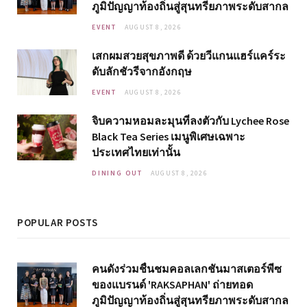
ภูมิปัญญาท้องถิ่นสู่สุนทรียภาพระดับสากล
EVENT
AUGUST 8, 2026
เสกผมสวยสุขภาพดี ด้วยวีแกนแฮร์แคร์ระ
ดับลักชัวรีจากอังกฤษ
EVENT
AUGUST 8, 2026
จิบความหอมละมุนที่ลงตัวกับ Lychee Rose
Black Tea Series เมนูพิเศษเฉพาะ
ประเทศไทยเท่านั้น
DINING OUT
AUGUST 8, 2026
POPULAR POSTS
คนดังร่วมชื่นชมคอลเลกชันมาสเตอร์พีซ
ของแบรนด์ 'RAKSAPHAN' ถ่ายทอด
ภูมิปัญญาท้องถิ่นสู่สุนทรียภาพระดับสากล