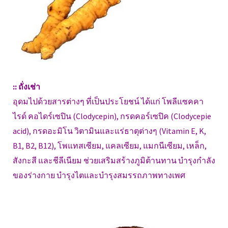
:: ถั่งเช่า
อุดมไปด้วยสารต่างๆ ที่เป็นประโยชน์ ได้แก่ โพลีแซคคา
ไรด์ คอไดร์เซปิน (Clodycepin), กรดคอร์เซปิค (Clodycepie
acid), กรดอะมิโน วิตามินและแร่ธาตุต่างๆ (Vitamin E, K,
B1, B2, B12), โพแทสเซียม, แคลเซียม, แมกนีเซียม, เหล็ก,
สังกะสี และชีลีเนียม ช่วยเสริมสร้างภูมิต้านทาน บำรุงกำลัง
ของร่างกาย บำรุงไตและบำรุงสมรรถภาพทางเพศ