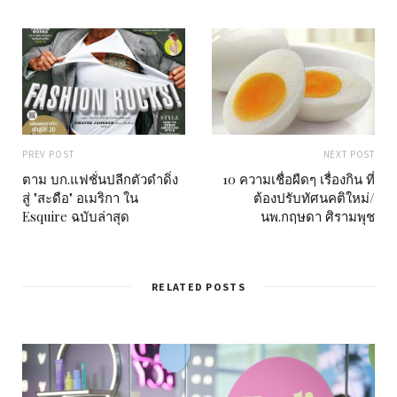
PREV POST
NEXT POST
ตาม บก.แฟชั่นปลีกตัวดำดิ่ง
10 ความเชื่อผืดๆ เรื่องกิน ที่
สู่ "สะดือ" อเมริกา ใน
ต้องปรับทัศนคติใหม่/
Esquire ฉบับล่าสุด
นพ.กฤษดา ศิรามพุช
RELATED POSTS