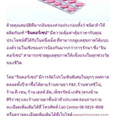
ด้วยคุณสมบัติที่มากล้นของส่วนประกอบทั้ง 5 ชนิด ทำให้
ผลิตภัณฑ์
“จินคอร์เซป”
มีความคุ้มค่าคุ้มราคากับคุณ
ประโยชน์ที่ได้รับในหนึ่งเม็ด ที่สามารถดูแลสุขภาพได้แบบ
องค์รวมในเชิงของการป้องกันมากกว่าการรักษา ซึ่ง “จิน
คอร์เซป” สามารถช่วยดูแลสุขภาพให้แข็งแรงในทุกช่วงวัย
ของชีวิต
โดย “จินคอร์เซป” มีการจัดโปรโมชันพิเศษในทุกๆ เทศกาล
ตลอดทั้งปี หาซื้อได้ตามร้านขายยา P&F, ร้านฟาสซิโน่,
ร้าน ดี-เชน, ร้าน เฮลท์ อัพ, เพ็ชรรัตน์ เภสัช (ตรงข้าม
ศิริราช) และร้านขายยาชั้นนำทั่วประเทศ สอบถามราย
ละเอียดเพิ่มเติมได้ที่ โทรศัพท์ Call Center 08-5819-4008
หรือดูรายละเอียดเพิ่มเติมได้ที่เว็บไซต์
www.gincorsep.com