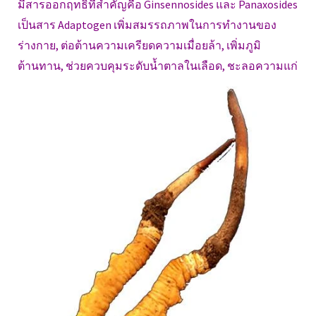
มีสารออกฤทธิ์ที่สำคัญคือ Ginsennosides และ Panaxosides
เป็นสาร Adaptogen เพิ่มสมรรถภาพในการทำงานของ
ร่างกาย, ต่อต้านความเครียดความเมื่อยล้า, เพิ่มภูมิ
ต้านทาน, ช่วยควบคุมระดับน้ำตาลในเลือด, ชะลอความแก่