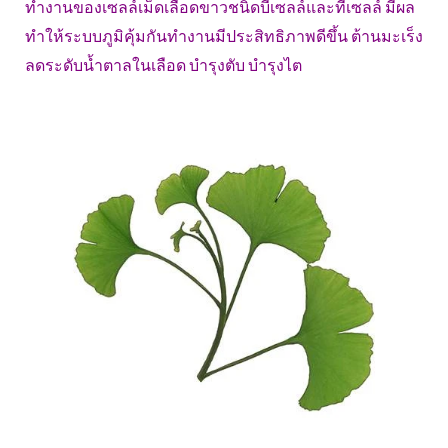
ทำงานของเซลล์เม็ดเลือดขาวชนิดบีเซลล์และทีเซลล์ มีผล
ทำให้ระบบภูมิคุ้มกันทำงานมีประสิทธิภาพดีขึ้น ต้านมะเร็ง
ลดระดับน้ำตาลในเลือด บำรุงตับ บำรุงไต