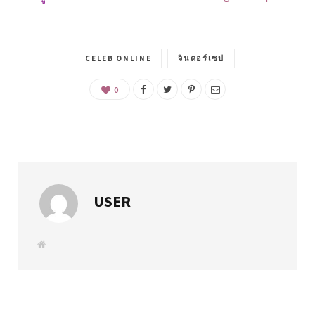
CELEB ONLINE
จินคอร์เซป
0
USER
W
e
b
s
i
t
e