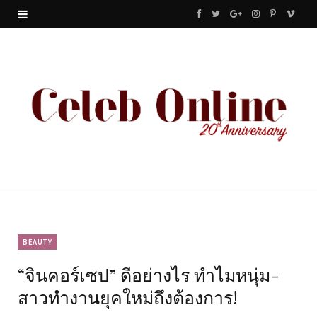
F
T
G
I
P
V
a
w
o
n
i
i
c
i
o
s
n
m
e
t
g
t
t
e
b
t
l
a
e
o
o
e
e
g
r
o
r
P
r
e
k
l
a
s
u
m
t
BEAUTY
“จินคอร์เซป” ดีอย่างไร ทำไมหนุ่ม-
s
สาวทำงานยุคใหม่ถึงต้องการ!