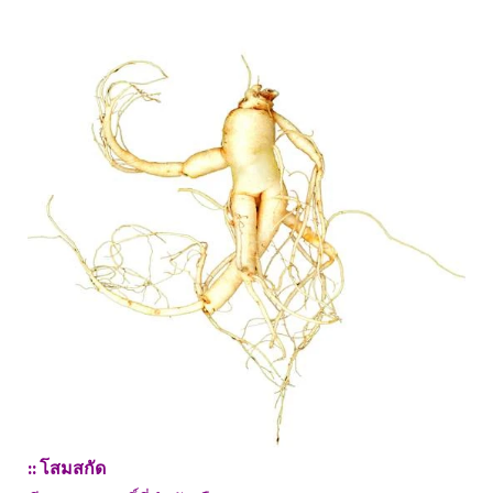
:: โสมสกัด