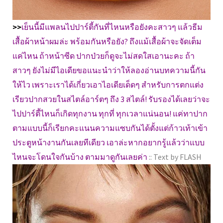
>>
เย็นนี้มีแพลนไปปาร์ตี้กันที่ไหนหรือยังคะสาวๆ แล้วธีม
เสื้อผ้าหน้าผมล่ะ พร้อมกันหรือยัง? ถึงแม้เสื้อผ้าจะจัดเต็ม
แค่ไหน ถ้าหน้าซีด ปากป่วยก็ดูจะไม่สดใสเอานะคะ ถ้า
สาวๆ ยังไม่มีไอเดียขอแนะนำว่าให้ลองอ่านบทความนี้กัน
ให้ไว เพราะเราได้เกี่ยวเอาไอเดียเด็ดๆ สำหรับการตกแต่ง
เรียวปากสวยในสไตล์อาร์ตๆ ถึง 3 สไตล์! รับรองได้เลยว่าจะ
ไปปาร์ตี้ไหนก็เกิดทุกงาน ทุกที่ ทุกเวลาแน่นอน! แค่ทาปาก
ตามแบบนี้ก็เรียกคะแนนความแซบกันได้ตั้งแต่ก้าวเท้าเข้า
ประตูหน้างานกันเลยทีเดียว เอาล่ะหากอยากรู้แล้วว่าแบบ
ไหนจะโดนใจกันบ้าง ตามมาดูกันเลยค่า
:: Text by FLASH