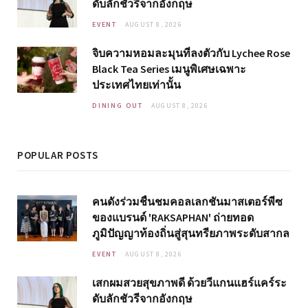
ดับลักชัวรีจากอังกฤษ
EVENT
AUGUST 8, 2026
จิบความหอมละมุนที่ลงตัวกับ Lychee Rose
Black Tea Series เมนูพิเศษเฉพาะ
ประเทศไทยเท่านั้น
DINING OUT
AUGUST 8, 2026
POPULAR POSTS
คนดังร่วมชื่นชมคอลเลกชันมาสเตอร์พีซ
ของแบรนด์ 'RAKSAPHAN' ถ่ายทอด
ภูมิปัญญาท้องถิ่นสู่สุนทรียภาพระดับสากล
EVENT
AUGUST 8, 2026
เสกผมสวยสุขภาพดี ด้วยวีแกนแฮร์แคร์ระ
ดับลักชัวรีจากอังกฤษ