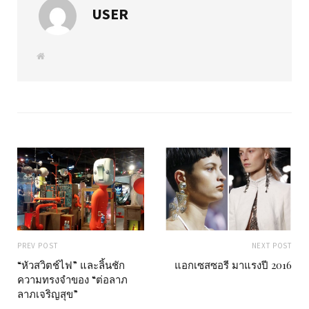
USER
W
e
b
s
i
t
e
PREV POST
NEXT POST
“หัวสวิตช์ไฟ” และลิ้นชัก
แอกเซสซอรี มาแรงปี 2016
ความทรงจำของ “ต่อลาภ
ลาภเจริญสุข”