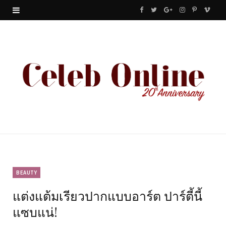
F
T
G
I
P
V
a
w
o
n
i
i
c
i
o
s
n
m
e
t
g
t
t
e
b
t
l
a
e
o
o
e
e
g
r
o
r
P
r
e
k
l
a
s
u
m
t
BEAUTY
แต่งแต้มเรียวปากแบบอาร์ต ปาร์ตี้นี้
s
แซบแน่!