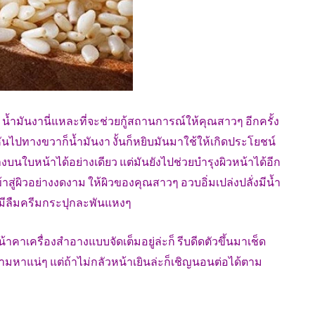
อน น้ำมันงานี่แหละที่จะช่วยกู้สถานการณ์ให้คุณสาวๆ อีกครั้ง
นไปทางขวาก็น้ำมันงา งั้นก็หยิบมันมาใช้ให้เกิดประโยชน์
บนใบหน้าได้อย่างเดียว แต่มันยังไปช่วยบำรุงผิวหน้าได้อีก
าสู่ผิวอย่างงดงาม ให้ผิวของคุณสาวๆ อวบอิ่มเปล่งปลั่งมีน้ำ
งมีลืมครีมกระปุกละพันแหงๆ
คาเครื่องสำอางแบบจัดเต็มอยู่ล่ะก็ รีบดีดตัวขึ้นมาเช็ด
ถามหาแน่ๆ แต่ถ้าไม่กลัวหน้าเยินล่ะก็เชิญนอนต่อได้ตาม