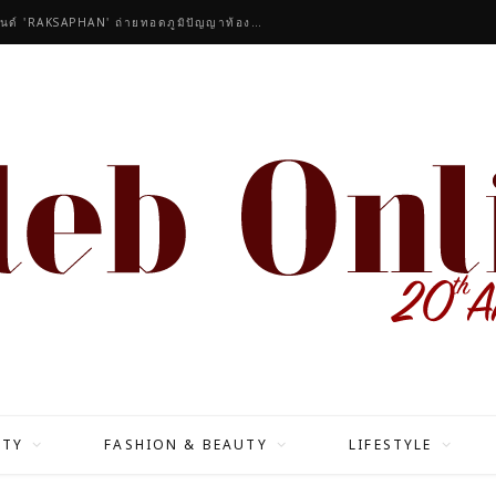
คนดังร่วมชื่นชมคอลเลกชันมาสเตอร์พีซของแบรนด์ 'RAKSAPHAN' ถ่ายทอดภูมิปัญญาท้องถิ่นสู่สุนทรียภาพระดับสากล
ITY
FASHION & BEAUTY
LIFESTYLE