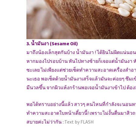
3. น้ำมันงา (Sesame Oil)
มาถึงน้องเล็กสุดกันบ้าง น้ำมันงา ! ได้ยินไม่ผิดแน่น
หากมองไปรอบบ้าน หันไปทางซ้ายก็เจอแต่น้ำมันงา หั
ซะเลย ไม่เพียงแต่ช่วยเช็ดทำความสะอาดเครื่องสำอาง
นะเธอ พอเช็ดด้วยน้ำมันงาเสร็จแล้วมันจะค่อยๆ ซึมเข้
มีนวลขึ้น จากผิวแห้งกร้านพอเจอน้ำมันงาเข้าไป ต้อ
พอได้ทราบอย่างนี้แล้ว สาวๆ คนไหนที่กำลังจะนอนหน้า
ทำความสะอาดใบหน้าเดี๋ยวนี้! เพราะไม่งั้นตื่นมาสิว
สบายค่ะไม่ว่ากัน
::Text by FLASH