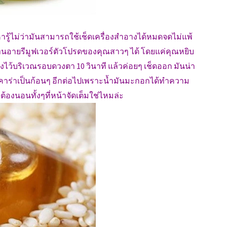
หารู้ไม่ว่ามันสามารถใช้เช็ดเครื่องสำอางได้หมดจดไม่แพ้
แทนอายรีมูฟเวอร์ตัวโปรดของคุณสาวๆ ได้ โดยแค่คุณหยิบ
งไว้บริเวณรอบดวงตา 10 วินาที แล้วค่อยๆ เช็ดออก มันน่า
าร่าเป็นก้อนๆ อีกต่อไปเพราะน้ำมันมะกอกได้ทำความ
องนอนทั้งๆที่หน้าจัดเต็มใช่ไหมล่ะ