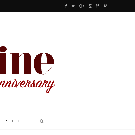
F
T
G
I
P
V
a
w
o
n
i
i
c
i
o
s
n
m
e
t
g
t
t
e
b
t
l
a
e
o
o
e
e
g
r
o
r
P
r
e
k
l
a
s
u
m
t
s
PROFILE