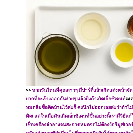
>>
หากวันไหนที่คุณสาวๆ มีปาร์ตี้แล้วเกิดแต่งหน้าจั
ยากที่จะล้างออกกันง่ายๆ แล้วยิ่งถ้าเกิดเอ็กซิเดนท์
เมค
หมดลืมซื้อติดบ้านไว้ล่ะก็ คงนึกไม่ออกเลยล่ะว่าถ้าไม
คิด! แต่ในเมื่อมันเกิดเอ็กซิเดนท์ขึ้นอย่างนี้เรามีวิ
เช็ดเครื่องสำอางจนสะอาดหมดจดไม่ต้องง้อรีมูฟเวอร์แ
ครัวแล้วมาดูซิว่ามีอะไรที่พอจะหยิบจับใช้ทดแทนกันไ