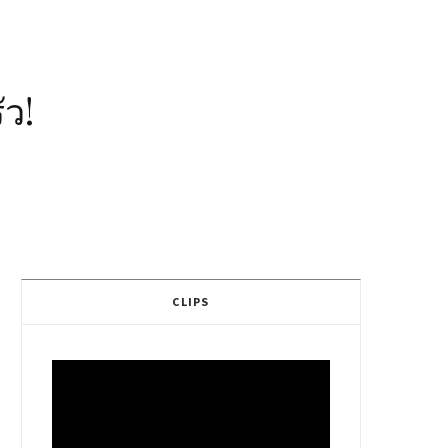
ัว!
CLIPS
Video
Player