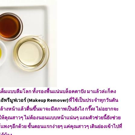
ดเต็มแบบลืมโลก ทั้งรองพื้นแน่นบล็อคตาปัง มาแล้วล่ะก็คง
อัพรีมูฟเวอร์ (Makeup Remover)
ที่ใช้เป็นประจำทุกวันดัน
่ล้างหน้าแล้วตื่นขึ้นมาจะมีสภาพเป็นยังไง กรี๊ด! ไม่อยากจะ
ธีแก้ให้คุณสาวๆ ไม่ต้องนอนแบบหน้าแน่นๆ แถมตัวช่วยนี้ยังช่วย
พงๆอีกด้วย ขั้นตอนแรกง่ายๆ แค่คุณสาวๆ เดินย่องเข้าไปที่
ด้บ้าง