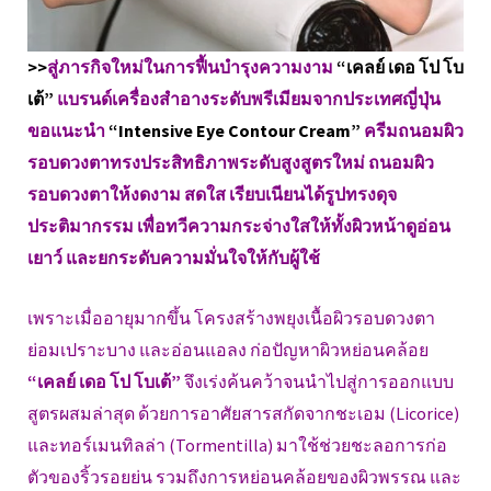
>>
สู่ภารกิจใหม่ในการฟื้นบำรุงความงาม
“เคลย์ เดอ โป โบ
เต้”
แบรนด์เครื่องสำอางระดับพรีเมียมจากประเทศญี่ปุ่น
ขอแนะนำ
“Intensive Eye Contour Cream”
ครีมถนอมผิว
รอบดวงตาทรงประสิทธิภาพระดับสูงสูตรใหม่ ถนอมผิว
รอบดวงตาให้งดงาม สดใส เรียบเนียนได้รูปทรงดุจ
ประติมากรรม เพื่อทวีความกระจ่างใสให้ทั้งผิวหน้าดูอ่อน
เยาว์ และยกระดับความมั่นใจให้กับผู้ใช้
เพราะเมื่ออายุมากขึ้น โครงสร้างพยุงเนื้อผิวรอบดวงตา
ย่อมเปราะบาง และอ่อนแอลง ก่อปัญหาผิวหย่อนคล้อย
“เคลย์ เดอ โป โบเต้”
จึงเร่งค้นคว้าจนนำไปสู่การออกแบบ
สูตรผสมล่าสุด ด้วยการอาศัยสารสกัดจากชะเอม (Licorice)
และทอร์เมนทิลล่า (Tormentilla) มาใช้ช่วยชะลอการก่อ
ตัวของริ้วรอยย่น รวมถึงการหย่อนคล้อยของผิวพรรณ และ