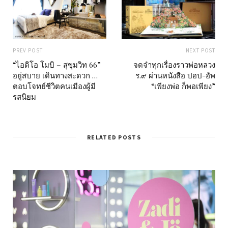
PREV POST
NEXT POST
“ไอดิโอ โมบิ – สุขุมวิท 66”
จดจำทุกเรื่องราวพ่อหลวง
อยู่สบาย เดินทางสะดวก …
ร.๙ ผ่านหนังสือ ปอป-อัพ
ตอบโจทย์ชีวิตคนเมืองผู้มี
“เพียงพ่อ ก็พอเพียง”
รสนิยม
RELATED POSTS