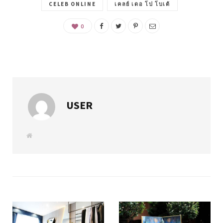
CELEB ONLINE
เคลย์ เดอ โป โบเต้
0
USER
W
e
b
s
i
t
e