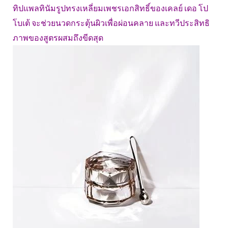
ทิปแพลทินัมรูปทรงเหลี่ยมเพชรเอกสิทธิ์ของเคลย์ เดอ โป
โบเต้ จะช่วยนวดกระตุ้นผิวเพื่อผ่อนคลาย และทวีประสิทธิ
ภาพของสูตรผสมถึงขีดสุด