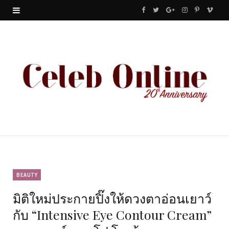
F
T
G
I
P
V
a
w
o
n
i
i
c
i
o
s
n
m
e
t
g
t
t
e
b
t
l
a
e
o
o
e
e
g
r
o
r
P
r
e
k
l
a
s
u
m
t
BEAUTY
มิติใหม่ประกายปิ๊งให้ดวงตาอ่อนเยาว์
s
กับ “Intensive Eye Contour Cream”