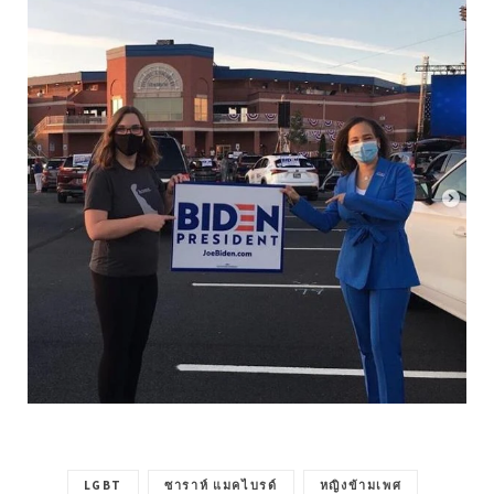
LGBT
ซาราห์ แมคไบรด์
หญิงข้ามเพศ