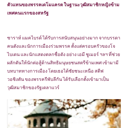
ตัวแทนของพรรคเดโมแครต ในฐานะวุฒิสมาชิกหญิงข้าม
เพศคนแรกของสหรัฐ
ซาราห์ แมคไบรด์ ได้รับการสนับสนุนอย่างมาก จากบรรดา
คนดังและนักการเมืองร่วมพรรค ตั้งแต่ครอบครัวของโจ
ไบเดน และนักแสดงตลกชื่อดัง อย่าง เอมี ชูเมอร์ ฯลฯ ที่ช่วย
ผลักดันให้นักต่อสู้ด้านสิทธิมนุษยชนสตรีข้ามเพศ เข้ามามี
บทบาททางการเมือง โดยเธอได้ชัยชนะเหนือ สตีฟ
วอชิงตัน ของพรรครีพับลีกัน ได้รับเลือกตั้งเข้ามาเป็น
วุฒิสมาชิกของรัฐเดลาแวร์