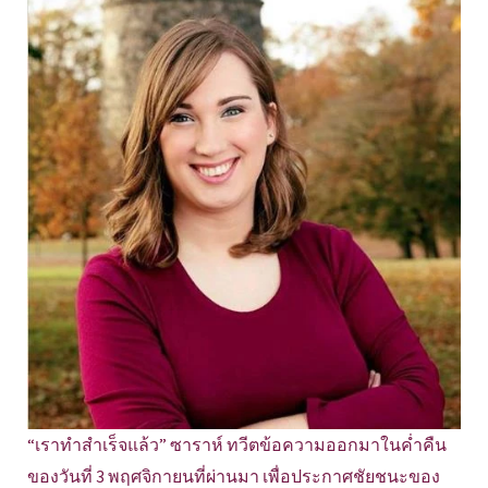
“เราทำสำเร็จแล้ว” ซาราห์ ทวีตข้อความออกมาในค่ำคืน
ของวันที่ 3 พฤศจิกายนที่ผ่านมา เพื่อประกาศชัยชนะของ