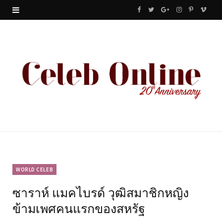
F
T
G
I
P
V
a
w
o
n
i
i
c
i
o
s
n
m
e
t
g
t
t
e
b
t
l
a
e
o
o
e
e
g
r
o
r
P
r
e
k
l
a
s
u
m
t
WORLD CELEB
ซาราห์ แมคไบรด์ วุฒิสมาชิกหญิง
s
ข้ามเพศคนแรกของสหรัฐ