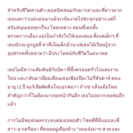
สำหรับชีวิตส่วนตัว เธอสนิทสนมกับมารดาและพี่สาวมาก
เธอบอกว่าแม่แอนนาแม้จะเข้มงวดไปซะทุกอย่าง แต่ก็
สนับสนุนเธอทุกเรื่อง โดยเฉพาะ ตอนที่เธอตั้ง
พรรคการเมือง แม่เป็นกำลังใจให้เธอเสมอ ตั้งแต่เด็กๆ ที่
เธอมักจะถูกบูลลี่ ค่าที่เป็นเด็กอ้วน แต่เธอได้เรียนรู้จาก
อุปสรรคทั้งหลายว่า มีประโยชน์กับชีวิตในอนาคต
เธอไม่มีความสัมพันธ์กับบิดา ที่ทิ้งครอบครัวไปแต่งงาน
ใหม่ และกลับมาเยี่ยมเยือนเธอเพียงปีละไม่กี่สัปดาห์ ตอน
อายุ 11 ปี จอร์เจียตัดสินใจบอกพ่อว่า ถ้าเขาเห็นเมียใหม่
สำคัญกว่าก็ไม่ต้องมาเจอหน้ากันอีก เธอไม่อยากเจอพ่ออีก
แล้ว
การไม่มีพ่อส่งผลกระทบต่อเธอพอตัว โชคดีที่มีแม่และพี่
สาว-อาเดรียนา ที่คอยอยู่เคียงข้าง “เธอเจ๋งมาก สวย และ