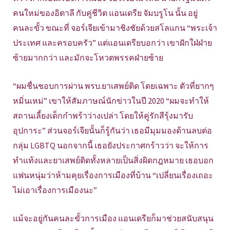
คนใหม่ของอิตาลี กับคู่ชีวิต แอนเดรีย จัมบรูโน นั้น อยู่
คนละขั้ว ขณะที่ จอร์เจียเข้ามาชิงชัยด้วยสโลแกน “พระเจ้า
ประเทศ และครอบครัว” แต่แอนเดรียบอกว่า เขาฝักใฝ่ฝ่าย
ซ้ายมากกว่า และมักจะโหวตพรรคฝ่ายซ้าย
“ผมชื่นชอบการผ่าน พรบ.ยาเสพย์ติด โดยเฉพาะ ตัวที่ยากๆ
หมิ่นเหม่” เขาให้สัมภาษณ์นักข่าวในปี 2020 “ผมจะทำให้
สถานเลี้ยงเด็กกำพร้าว่างเปล่า โดยให้คู่รักสีรุ้งมารับ
อุปการะ” ส่วนจอร์เจียนั้นก็รู้กันว่า เธอมีมุมมองด้านลบต่อ
กลุ่ม LGBTQ นอกจากนี้ เธอยังประกาศกร้าวว่า จะให้การ
ทำแท้งและยาเสพย์ติดทั้งหลายเป็นสิ่งผิดกฎหมาย เธอบอก
แฟนหนุ่มว่าห้ามคุยเรื่องการเมืองที่บ้าน “เปลี่ยนเรื่องเถอะ
ไม่เอาเรื่องการเมืองนะ”
แม้จะอยู่กันคนละขั้วการเมือง แอนเดรียก็มาช่วยสนับสนุน