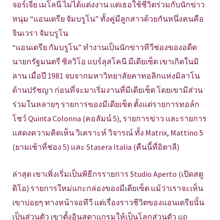
จอร์เจีย เมโลนี ไม่ได้แต่งงาน แต่เธอใช้ชีวิตร่วมกับนักข่าว
หนุ่ม “แอนเดรีย จัมบรูโน” ทั้งคู่มีลูกสาวด้วยกันหนึ่งคนคือ
จินเวรา จัมบรูโน
“แอนเดรีย กัมบรูโน” ทำงานเป็นนักข่าวทีวีช่องของอดีต
นายกรัฐมนตรี ซิลวิโอ แบร์ลุสโคนี มีเดียเซ็ต เขาเกิดในมิ
ลาน เมื่อปี 1981 จบจากมหาวิทยาลัยคาทอลิกแห่งมิลาโน
ด้านปรัชญา ก่อนที่จะมาเริ่มงานที่มีเดียเซ็ต โดยเขามีส่วน
ร่วมในหลายๆ รายการของมีเดียเซ็ต ตั้งแต่รายการทอล์ก
โชว์ Quinta Colonna (คอลัมน์ 5), รายการข่าว และรายการ
แสดงความคิดเห็น วิเคราะห์ วิจารณ์ ทั้ง Matrix, Mattino 5
(ยามเช้าที่ช่อง 5) และ Stasera Italia (คืนนี้ที่อิตาลี)
ล่าสุด เขาเพิ่งเริ่มเป็นพิธีกรรายการ Studio Aperto (เปิดสตู
ดิโอ) รายการใหม่แกะกล่องของมีเดียเซ็ต แม้ว่าเราจะเห็น
เขาบ่อยๆ ทางหน้าจอทีวี แต่เรื่องราวชีวิตของแอนเดรียนั้น
เป็นส่วนตัว เขาตั้งอินสตาแกรมให้เป็นโลกส่วนตัว แถ