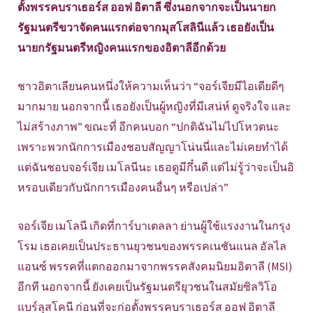
ตั้งพรรคบราเธอร์ส ออฟ อิตาลี ซึ่งนอกจากจะเป็นนายก
รัฐมนตรีขวาจัดคนแรกต่อจากมุสโสลินีแล้ว เธอยังเป็น
นายกรัฐมนตรีหญิงคนแรกของอิตาลีอีกด้วย
ชาวอิตาเลียนคนหนึ่งให้ความเห็นว่า “จอร์เจียมีไอเดียดีๆ
มากมาย นอกจากนี้ เธอยังเป็นผู้หญิงที่มีเสน่ห์ ดูจริงใจ และ
ไม่สร้างภาพ” ขณะที่ อีกคนบอก “ปกติฉันไม่ไปโหวตนะ
เพราะพวกนักการเมืองชอบสัญญาโน่นนี่และไม่เคยทำได้
แต่ฉันชอบจอร์เจีย เมโลนีนะ เธอดูมีกึ๋นดี แต่ไม่รู้ว่าจะเป็นอิ
หรอบเดียวกับนักการเมืองคนอื่นๆ หรือเปล่า”
จอร์เจีย เมโลนี เกิดที่การ์บาเตลลา ย่านผู้ใช้แรงงานในกรุง
โรม เธอเคยเป็นประธานยุวชนของพรรคเนชันแนล อัลไล
แอนซ์ พรรคที่แตกออกมาจากพรรคสังคมนิยมอิตาลี (MSI)
อีกที นอกจากนี้ ยังเคยเป็นรัฐมนตรียุวชนในสมัยซิลวิโอ
แบร์ลุสโคนี ก่อนที่จะก่อตั้งพรรคบราเธอร์ส ออฟ อิตาลี