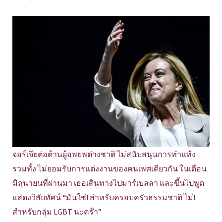
จอร์เจียต่อต้านผู้อพยพต่างชาติ ไม่สนับสนุนการทำแท้ง
รวมทั้ง ไม่ยอมรับการแต่งงานของคนเพศเดียวกัน ในเดือน
มิถุนายนที่ผ่านมา เธอเดินทางไปมาร์เบลลา และขึ้นไปพูด
แสดงวิสัยทัศน์ “มันใช่! สำหรับครอบครัวธรรมชาติ ไม่!
สำหรับกลุ่ม LGBT นะคร๊า”