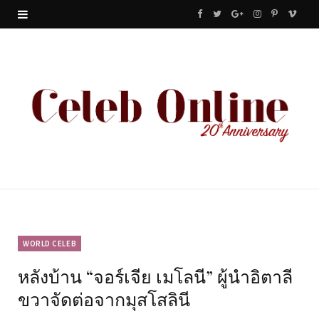
F
T
G
I
P
V
a
w
o
n
i
i
c
i
o
s
n
m
e
t
g
t
t
e
b
t
l
a
e
o
o
e
e
g
r
o
r
P
r
e
k
l
a
s
u
m
t
WORLD CELEB
หลังบ้าน “จอร์เจีย เมโลนี” ผู้นำอิตาลี
s
ขวาจัดต่อจากมุสโสลินี