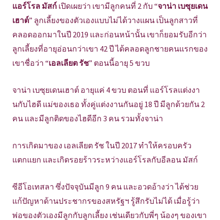
แอร์โรล มัสก์
เปิดเผยว่า เขามีลูกคนที่ 2 กับ “
จาน่า เบซุยเดน
เฮาต์
” ลูกเลี้ยงของตัวเองแบบไม่ได้วางแผน เป็นลูกสาวที่
คลอดออกมาในปี 2019 และก่อนหน้านั้น เขาก็ยอมรับอีกว่า
ลูกเลี้ยงที่อายุอ่อนกว่าเขา 42 ปี ได้คลอดลูกชายคนแรกของ
เขาชื่อว่า “
เอลเลียต รัช
” ตอนนี้อายุ 5 ขวบ
จาน่า เบซุยเดนเฮาต์ อายุแค่ 4 ขวบ ตอนที่ แอร์โรลแต่งงา
นกับไฮดี แม่ของเธอ ทั้งคู่แต่งงานกันอยู่ 18 ปี มีลูกด้วยกัน 2
คน และมีลูกติดของไฮดีอีก 3 คน รวมทั้งจาน่า
การเกิดมาของ เอลเลียต รัช ในปี 2017 ทำให้ครอบครัว
แตกแยก และเกิดรอยร้าวระหว่างแอร์โรลกับอีลอน มัสก์
ซีอีโอเทสลา ซึ่งปัจจุบันมีลูก 9 คน และอวดอ้างว่า ได้ช่วย
แก้ปัญหาด้านประชากรของสหรัฐฯ รู้สึกรับไม่ได้ เมื่อรู้ว่า
พ่อของตัวเองมีลูกกับลูกเลี้ยง เช่นเดียวกับพี่ๆ น้องๆ ของเขา