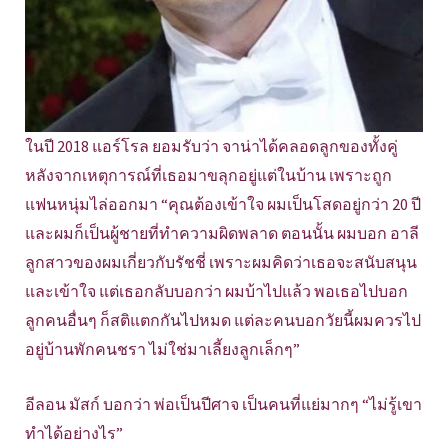
ในปี 2018 แอร์โรล ยอมรับว่า จาน่าได้คลอดลูกของทั้งคู่
หลังจากเหตุการณ์ที่เธอมาขลุกอยู่แต่ในบ้าน เพราะถูก
แฟนหนุ่มไล่ออกมา “คุณต้องเข้าใจ ผมเป็นโสดอยู่กว่า 20 ปี
และผมก็เป็นผู้ชายที่ทำความผิดพลาด ตอนนั้น ผมบอก อาลี
ลูกสาวของผมเกี่ยวกับรัชชี่ เพราะผมคิดว่าเธอจะสนับสนุน
และเข้าใจ แต่เธอกลับบอกว่า ผมบ้าไปแล้ว พอเธอไปบอก
ลูกคนอื่นๆ ก็สติแตกกันไปหมด แต่ละคนบอกวัยนี้ผมควรไป
อยู่บ้านพักคนชรา ไม่ใช่มาเลี้ยงลูกเล็กๆ”
อีลอน มัสก์ บอกว่า พ่อเป็นปีศาจ เป็นคนที่แย่มากๆ “ไม่รู้เขา
ทำได้อย่างไร”