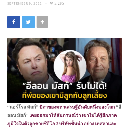
SEPTEMBER 9, 2022
5,285
“แอร์โรล มัสก์”
บิดาของมหาเศรษฐีอันดับหนึ่งของโลก
“อี
ลอน มัสก์”
เคยออกมาให้สัมภาษณ์ว่า เขาไม่ได้รู้สึกภาค
ภูมิใจในตัวลูกชายซีอีโอ 2 บริษัทชั้นนำ อย่าง เทสลาและ