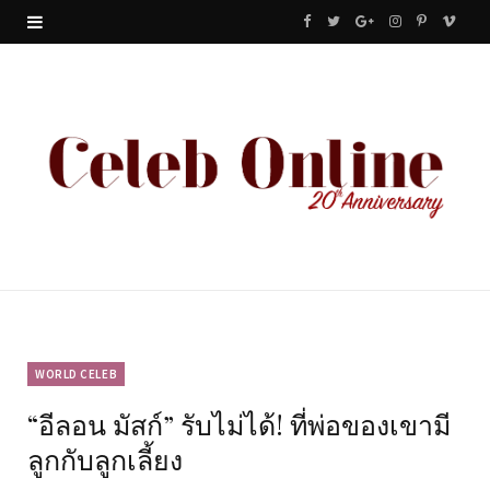
F
T
G
I
P
V
a
w
o
n
i
i
c
i
o
s
n
m
e
t
g
t
t
e
b
t
l
a
e
o
o
e
e
g
r
o
r
P
r
e
k
l
a
s
u
m
t
WORLD CELEB
“อีลอน มัสก์” รับไม่ได้! ที่พ่อของเขามี
s
ลูกกับลูกเลี้ยง