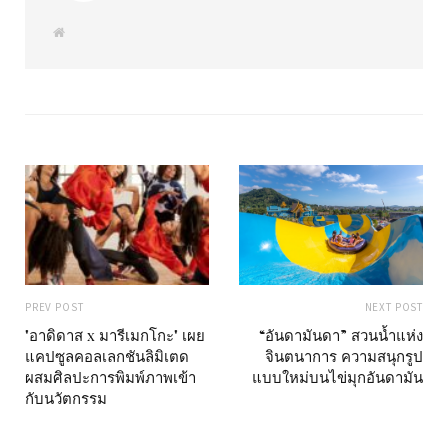
W
e
b
s
i
t
e
PREV POST
NEXT POST
"อาดิดาส x มารีเมกโกะ" เผย
“อันดามันดา” สวนน้ำแห่ง
แคปซูลคอลเลกชันลิมิเตด
จินตนาการ ความสนุกรูป
ผสมศิลปะการพิมพ์ภาพเข้า
แบบใหม่บนไข่มุกอันดามัน
กับนวัตกรรม