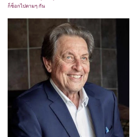
ก็ช็อกไปตามๆ กัน