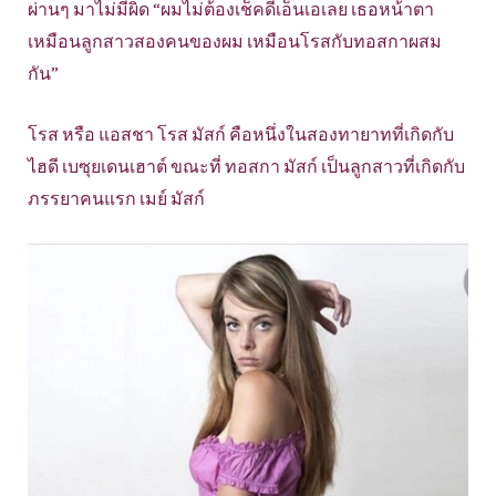
ผ่านๆ มาไม่มีผิด “ผมไม่ต้องเช็คดีเอ็นเอเลย เธอหน้าตา
เหมือนลูกสาวสองคนของผม เหมือนโรสกับทอสกาผสม
กัน”
โรส หรือ แอสชา โรส มัสก์ คือหนึ่งในสองทายาทที่เกิดกับ
ไฮดี เบซุยเดนเฮาต์ ขณะที่ ทอสกา มัสก์ เป็นลูกสาวที่เกิดกับ
ภรรยาคนแรก เมย์ มัสก์