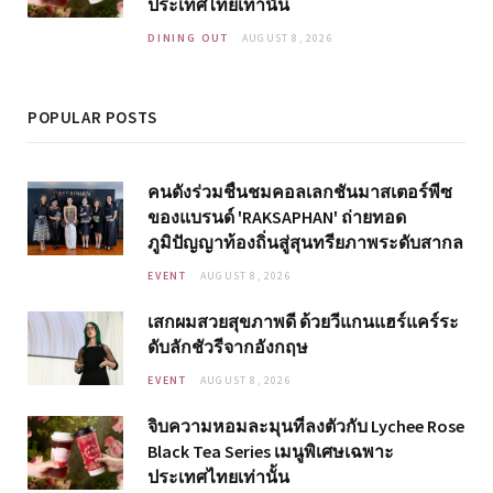
ประเทศไทยเท่านั้น
DINING OUT
AUGUST 8, 2026
POPULAR POSTS
คนดังร่วมชื่นชมคอลเลกชันมาสเตอร์พีซ
ของแบรนด์ 'RAKSAPHAN' ถ่ายทอด
ภูมิปัญญาท้องถิ่นสู่สุนทรียภาพระดับสากล
EVENT
AUGUST 8, 2026
เสกผมสวยสุขภาพดี ด้วยวีแกนแฮร์แคร์ระ
ดับลักชัวรีจากอังกฤษ
EVENT
AUGUST 8, 2026
จิบความหอมละมุนที่ลงตัวกับ Lychee Rose
Black Tea Series เมนูพิเศษเฉพาะ
ประเทศไทยเท่านั้น