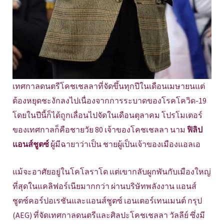
เทศกาลดนตรีโคชเชลลาที่จัดขึ้นทุกปีในเดือนเมษายนแต่
ต้องหยุดชะงักลงไปเนื่องจากการระบาดของโรคโควิด-19
โดยในปีนี้ก็ได้ถูกเลื่อนไปจัดในเดือนตุลาคม โปรโมเตอร์
ของเทศกาลก็คือชายวัย 80 เจ้าของโคชเชลลา นาม
ฟิลิป
แอนส์ชูตซ์
ผู้มีฉายาว่าเป็น ชายผู้เป็นเจ้าของเมืองแอลเอ
แม้จะอาศัยอยู่ในโคโลราโด แต่เขากลับผูกพันกับเมืองใหญ่
ที่สุดในแคลิฟอร์เนียมากกว่า ผ่านบริษัทพลังงาน แอนส์
ชูตซ์คอร์ปอเรชันและแอนส์ชูตซ์ เอนเตอร์เทนเมนต์ กรุป
(AEG) ที่จัดเทศกาลดนตรีและศิลปะโคชเชลลา วัลลีย์ ซึ่งมี