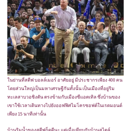
ในย่านที่สตีฟ บอลล์เมอร์ อาศัยอยู่ มีประชากรเพียง 400 คน
โดยส่วนใหญ่เป็นมหาเศรษฐีกันทั้งนั้น เป็นเมืองที่อยู่ริม
ทะเลสาบวอชิงตัน ตรงข้ามกับเมืองซีแอตเทิล ซึ่งบ้านของ
เขาใช้เวลาเดินทางไปยังออฟฟิศไมโครซอฟต์ในเรดมอนด์
เพียง 15 นาทีเท่านั้น
บ้านริมน้ำของสตีฟก็ดูดีนะ แต่เมื่อเทียบกับบ้านสไตล์