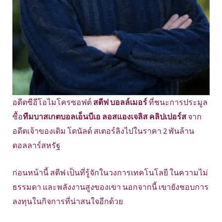
อดีตซีอีโอไมโครซอฟต์
สตีฟ บอลล์เมอร์
ที่ชนะการประมูล
ซื้อ
ทีมบาสเกตบอลเอ็นบีเอ ลอสแองเจลิส คลิปเปอร์ส
จาก
อดีตเจ้าของเดิม โดนัลด์ สเตอร์ลิงไปในราคา 2 พันล้าน
ดอลลาร์สหรัฐ
ก่อนหน้านี้ สตีฟ เป็นที่รู้จักในวงการเทคโนโลยี ในความไม่
ธรรมดา และพลังงานสูงของเขา นอกจากนี้ เขายังชอบการ
ลงทุนในกิจการที่น่าสนใจอีกด้วย