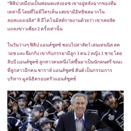
“ฟิลิป เหมือนเป็นพ่อมดแห่งออซ เขาอยู่หลังฉากของทีม
เหล่านี้ โดยที่ไม่มีใครเห็น แต่เขามีอิทธิพลมากใน
ลอสแองเจลิส” ดิ อีโคโนมิสต์รายงานด้วยว่า เขาเคยจัด
แถลงข่าวเพียง 2 ครั้งเท่านั้น
ในวันว่างๆ ฟิลิป แอนส์ชูตซ์ ชอบไปล่าสัตว์ เล่นเทนนิส สค
วอช และจ๊อกกิง เขากับภรรยามีลูก 3 คน 2 หญิง 1 ชาย โดย
ลิบบี แอนส์ชูตซ์ ลูกสาวคนหนึ่งโตขึ้นมาเป็นนักดนตรี ขณะ
ที่ลูกสาวอีกคน ซาราห์ แอนส์ชูตซ์ ฮันต์ เป็นกรรมการ
บริหาร มูลนิธิครอบครัวแอนส์ชูตซ์