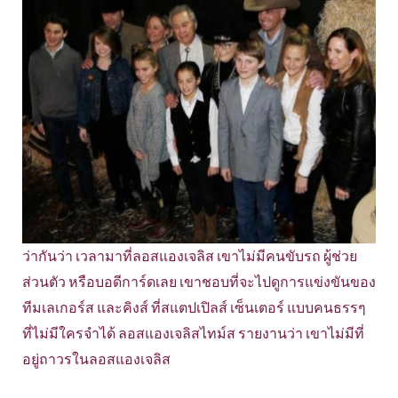
ว่ากันว่า เวลามาที่ลอสแองเจลิส เขาไม่มีคนขับรถ ผู้ช่วย
ส่วนตัว หรือบอดีการ์ดเลย เขาชอบที่จะไปดูการแข่งขันของ
ทีมเลเกอร์ส และคิงส์ ที่สแตปเปิลส์ เซ็นเตอร์ แบบคนธรรๆ
ที่ไม่มีใครจำได้ ลอสแองเจลิสไทม์ส รายงานว่า เขาไม่มีที่
อยู่ถาวรในลอสแองเจลิส