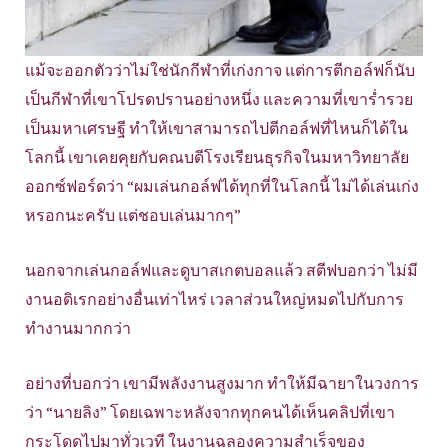
แม้จะออกตัวว่าไม่ใช่นักกีฬาที่เก่งกาจ แต่การตีกอล์ฟก็นับ
เป็นกีฬาที่เขาโปรดปรานอย่างหนึ่ง และความที่เขาร่ำรวย
เป็นมหาเศรษฐี ทำให้เขาสามารถไปตีกอล์ฟที่ไหนก็ได้ใน
โลกนี้ เขาเคยคุยกับคณบดีโรงเรียนธุรกิจในมหาวิทยาลัย
ออกซ์ฟอร์ดว่า “ผมเล่นกอล์ฟได้ทุกที่ในโลกนี้ ไม่ได้เล่นเก่ง
หรอกนะครับ แต่ชอบเล่นมากๆ”
นอกจากเล่นกอล์ฟและดูบาสเกตบอลแล้ว สตีฟบอกว่า ไม่มี
งานอดิเรกอย่างอื่นเท่าไหร่ เวลาส่วนใหญ่หมดไปกับการ
ทำงานมากกว่า
อย่างที่บอกว่า เขามีพลังงานสูงมาก ทำให้มีฉายาในวงการ
ว่า “นายลิง” โดยเฉพาะหลังจากทุกคนได้เห็นคลิปที่เขา
กระโดดไปมาทั่วเวที ในงานฉลองความสำเร็จของ