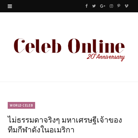
F
T
G
I
P
V
a
w
o
n
i
i
c
i
o
s
n
m
e
t
g
t
t
e
b
t
l
a
e
o
o
e
e
g
r
o
r
P
r
e
k
l
a
s
u
m
t
WORLD CELEB
ไม่ธรรมดาจริงๆ มหาเศรษฐีเจ้าของ
s
ทีมกีฬาดังในอเมริกา