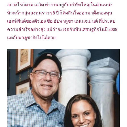
อย่างไรก็ตาม เดวิด ทำงานอยู่กับบริษัทใหญ่ในตำแหน่ง
หัวหน้ากลุ่มลงทุนราวๆ 8 ปี ก็ตัดสินใจออกมาตั้งกองทุน
เฮดจ์ฟันด์ของตัวเอง ชื่อ อัปพาลูซา แมเนจเมนต์ ที่ประสบ
ความสำเร็จอย่างสูง แม้ว่าจะเจอกับพิษเศรษฐกิจในปี 2008
แต่อัปพาลูซายังไปได้สวย