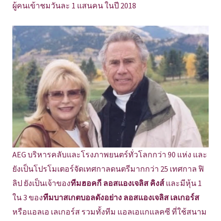
ผู้คนเข้าชมวันละ 1 แสนคน ในปี 2018
AEG บริหารคลับและโรงภาพยนตร์ทั่วโลกกว่า 90 แห่ง และ
ยังเป็นโปรโมเตอร์จัดเทศกาลดนตรีมากกว่า 25 เทศกาล ฟิ
ลิป ยังเป็นเจ้าของ
ทีมฮอคกี ลอสแองเจลิส คิงส์
และมีหุ้น 1
ใน 3 ของ
ทีมบาสเกตบอลดังอย่าง ลอสแองเจลิส เลเกอร์ส
หรือแอลเอ เลเกอร์ส รวมทั้งทีม แอลเอแกแลคซี ที่ใช้สนาม