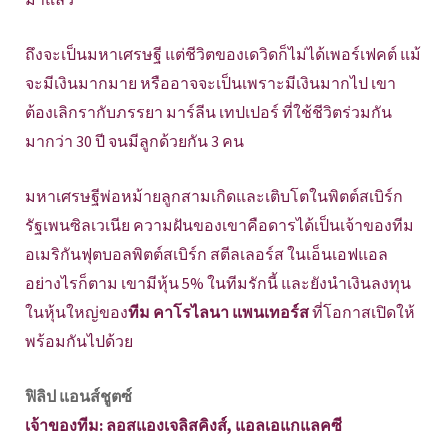
ถึงจะเป็นมหาเศรษฐี แต่ชีวิตของเดวิดก็ไม่ได้เพอร์เฟคต์ แม้
จะมีเงินมากมาย หรืออาจจะเป็นเพราะมีเงินมากไป เขา
ต้องเลิกรากับภรรยา มาร์ลีน เทปเปอร์ ที่ใช้ชีวิตร่วมกัน
มากว่า 30 ปี จนมีลูกด้วยกัน 3 คน
มหาเศรษฐีพ่อหม้ายลูกสามเกิดและเติบโตในพิตต์สเบิร์ก
รัฐเพนซิลเวเนีย ความฝันของเขาคือดารได้เป็นเจ้าของทีม
อเมริกันฟุตบอลพิตต์สเบิร์ก สตีลเลอร์ส ในเอ็นเอฟแอล
อย่างไรก็ตาม เขามีหุ้น 5% ในทีมรักนี้ และยังนำเงินลงทุน
ในหุ้นใหญ่ของ
ทีม คาโรไลนา แพนเทอร์ส
ที่โอกาสเปิดให้
พร้อมกันไปด้วย
ฟิลิป แอนส์ชูตซ์
เจ้าของทีม: ลอสแองเจลิสคิงส์, แอลเอแกแลคซี