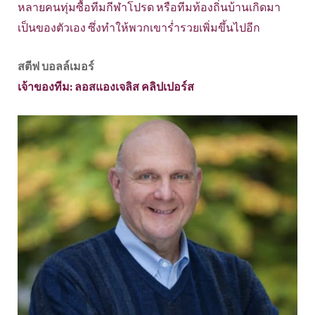
หลายคนทุ่มซื้อทีมกีฬาโปรด หรือทีมท้องถิ่นบ้านเกิดมา
เป็นของตัวเอง ซึ่งทำให้พวกเขาร่ำรวยเพิ่มขึ้นไปอีก
สตีฟ บอลล์เมอร์
เจ้าของทีม: ลอสแองเจลิส คลิปเปอร์ส