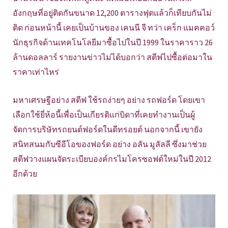
อังกฤษที่อยู่ติดกันขนาด 12,200 ตารางฟุตแล้วก็เทียบกันไม่
ติด ก่อนหน้านี้ เคยเป็นบ้านของ เคนนี จี ทว่า เคร็ก แมคคอว์
นักธุรกิจด้านเทคโนโลยีมาซื้อไปในปี 1999 ในราคาราว 26
ล้านดอลลาร์ รายงานข่าวไม่ได้บอกว่า สตีฟไปซื้อต่อมาใน
ราคาเท่าไหร่
มหาเศรษฐีอย่าง สตีฟ ใช้รถง่ายๆ อย่าง รถฟอร์ด โดยเขา
เลือกใช้ยี่ห้อนี้เพื่อเป็นเกียรติแก่บิดาที่เคยทำงานเป็นผู้
จัดการบริษัทรถยนต์ฟอร์ดในดีทรอยต์ นอกจากนี้ เขายัง
สนิทสนมกับซีอีโอของฟอร์ด อย่าง อลัน มูลัลลี ซึ่งมาช่วย
สตีฟวางแผนจัดระเบียบองค์กรไมโครซอฟต์ใหม่ในปี 2012
อีกด้วย