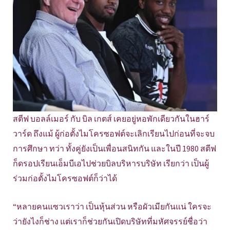
สตีฟ บอลล์เมอร์ กับ บิล เกตส์ เคยอยู่หอพักเดียวกันในฮาร์
วาร์ด ถึงแม้ ผู้ก่อตั้งไมโครซอฟต์จะเลิกเรียนไปก่อนที่จะจบ
การศึกษา ทว่า ทั้งคู่ยังเป็นเพื่อนสนิทกัน และในปี 1980 สตีฟ
ก็ดรอปเรียนเอ็มบีเอไปช่วยบิลบริหารบริษัท เรียกว่า เป็นผู้
ร่วมก่อตั้งไมโครซอฟต์ก็ว่าได้
“หลายคนแซวเราว่า เป็นหุ้นส่วน หรือผัวเมียกันแน่ ใครจะ
ว่ายังไงก็ช่าง แต่เราก็ช่วยกันเปิดบริษัทที่มหัศจรรย์ชื่อว่า