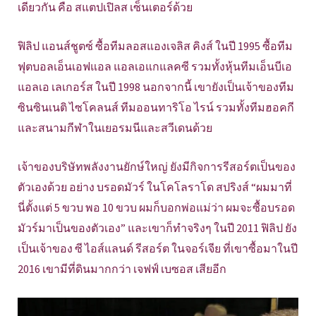
เดียวกัน คือ สแตปเปิลส เซ็นเตอร์ด้วย
ฟิลิป แอนส์ชูตซ์ ซื้อทีมลอสแองเจลิส คิงส์ ในปี 1995 ซื้อทีม
ฟุตบอลเอ็นเอฟแอล แอลเอแกแลคซี รวมทั้งหุ้นทีมเอ็นบีเอ
แอลเอ เลเกอร์ส ในปี 1998 นอกจากนี้ เขายังเป็นเจ้าของทีม
ซินซินเนติ ไซโคลนส์ ทีมออนทาริโอ ไรน์ รวมทั้งทีมฮอคกี
และสนามกีฬาในเยอรมนีและสวีเดนด้วย
เจ้าของบริษัทพลังงานยักษ์ใหญ่ ยังมีกิจการรีสอร์ตเป็นของ
ตัวเองด้วย อย่าง บรอดมัวร์ ในโคโลราโด สปริงส์ “ผมมาที่
นี่ตั้งแต่ 5 ขวบ พอ 10 ขวบ ผมก็บอกพ่อแม่ว่า ผมจะซื้อบรอด
มัวร์มาเป็นของตัวเอง” และเขาก็ทำจริงๆ ในปี 2011 ฟิลิป ยัง
เป็นเจ้าของ ซี ไอส์แลนด์ รีสอร์ต ในจอร์เจีย ที่เขาซื้อมาในปี
2016 เขามีที่ดินมากกว่า เจฟฟ์ เบซอส เสียอีก