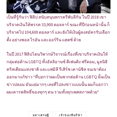
เป็นที่รู้กันว่า ฟิลิป สนับสนุนพรรครีพับลีกัน ในปี 2018 เขา
บริจาคเงินให้พรรค 33,900 ดอลลาร์ ขณะที่ปีก่อนหน้านั้น ก็
บริจาคไป 104,600 ดอลลาร์ และยังให้เงินผู้ลงสมัครรับเลือก
ตั้ง อย่างพอล ไรอัน และออร์ริน แฮตช์ ด้วย
ในปี 2017 ฟิลิปโดนวิพากษ์วิจารณ์เรื่องที่เขาบริจาคเงินให้
กลุ่มต่อต้าน LGBTQ ทั้งอัลลิอานซ์ ดีเฟนดิง ฟรีดอม, มูลนิธิ
คริสเตียนแห่งชาติ และแฟมิลี รีเสิร์ช เคาน์ซิล จนเขาต้อง
ออกมาแก้ข่าว “ที่บอกว่าผมเป็นพวกต่อต้าน LGBTQ นั้นเป็น
ข่าวปลอม มันแย่มากๆ เลยที่ไปลงข่าวแบบนั้น ผมก็บอกว่า
ผมเคารพสิทธิ์ของทุกๆ คน รวมทั้งทุกเพศสภาพด้วย”
มหาเศรษฐี
เจ้าของทีมกีฬา