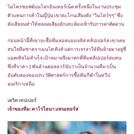
ไมโครซอฟต์บนโลกอินเทอร์เน็ต ครั้งหนึ่งในงานประชุม
ตัวแทนการค้าในญี่ปุ่น เขาตะโกนเสียงดัง “วินโดว์ๆๆ” ซึ่ง
ดังเสียจนทำให้หลอดเสียงอักเสบ ต้องเข้ารับการผ่าตัดด่วน
ก่อนหน้านี้ที่เขาจะซื้อทีมลอสแองเจลิส คลิปเปอร์ส เขาเคย
สนใจทีมซาคราเมนโต คิงส์ แต่การเจรจาให้ทีมย้ายมาอยู่ซี
แอตเทิลไม่สำเร็จ เป้าหมายจึงมาตกที่ทีมคลิปเปอร์สแทน
ซึ่งที่ราคา 2 พันล้านดอลลาร์นับว่าเป็นจำนวนที่มาเป็น
อันดับสองของประวัติศาสตร์การซื้อทีมกีฬาในทวีป
อเมริกาเหนือ
เดวิด เทปเปอร์
เจ้าของทีม: คาโรไลนา แพนเทอร์ส