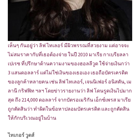
เห็นๆ กันอยู่ว่า ลิฟ ไทเลอร์ มีผิวพรรณที่สวยงาม แต่อาจจะ
ไม่สมราคากับที่เธอต้องจ่าย ในปี 2010 มาเรีย กาเบรียลลา
เปเรซ ที่ปรึกษาด้านความงามของฮอลลีวูด ใช้จ่ายเงินกว่า
3 แสนดอลลาร์ แต่ไม่ใช่เงินของเธอเอง เธอถือบัตรเครดิต
ของลูกค้าหลายคน เช่น ลิฟ ไทเลอร์, เจนนิเฟอร์ อนิสตัน, เม
ลานี กริฟฟิท ฯลฯ โดยข่าวรายงานว่า ลิฟ โดนรูดเงินไปมาก
สุด ถึง 214,000 ดอลลาร์ จากบัตรอเมริกัน เอ็กซ์เพรส มาเรีย
ถูกตัดสินว่า ทำผิดในข้อหาปลอมบัตรเครดิต และถูกตัดสิน
ให้กักบริเวณอยู่ในบ้าน
ไทเกอร์ วูดส์