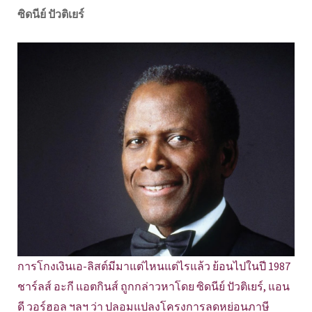
ซิดนีย์ ปัวติเยร์
การโกงเงินเอ-ลิสต์มีมาแต่ไหนแต่ไรแล้ว ย้อนไปในปี 1987
ชาร์ลส์ อะกี แอตกินส์ ถูกกล่าวหาโดย ซิดนีย์ ปัวติเยร์, แอน
ดี วอร์ฮอล ฯลฯ ว่า ปลอมแปลงโครงการลดหย่อนภาษี