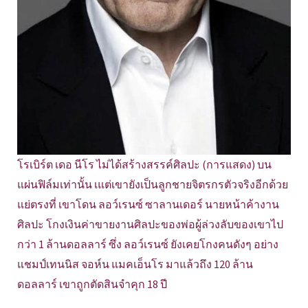
โรเบิร์ต เดอ นีโร ไม่ได้สร้างสรรค์ศิลปะ (การแสดง) บน
แผ่นฟิล์มเท่านั้น เแต่เขายังเป็นลูกชายจิตรกรตัวจริงอีกด้วย
แย่ตรงที่ เขาโดน ลอว์เรนซ์ ซาลานเดอร์ นายหน้าค้างาน
ศิลปะ โกงเงินค่าขายงานศิลปะของพ่อผู้ล่วงลับของเขาไป
กว่า 1 ล้านดอลลาร์ ซึ่ง ลอว์เรนซ์ ยังเคยโกงคนดังๆ อย่าง
แชมป์เทนนิส จอห์น แมคเอ็นโร มาแล้วถึง 120 ล้าน
ดอลลาร์ เขาถูกตัดสินจำคุก 18 ปี