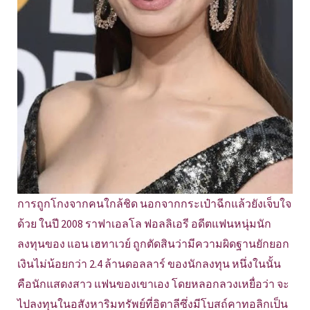
การถูกโกงจากคนใกล้ชิด นอกจากกระเป๋าฉีกแล้วยังเจ็บใจ
ด้วย ในปี 2008 ราฟาเอลโล ฟอลลิเอรี อดีตแฟนหนุ่มนัก
ลงทุนของ แอน เฮทาเวย์ ถูกตัดสินว่ามีความผิดฐานยักยอก
เงินไม่น้อยกว่า 2.4 ล้านดอลลาร์ ของนักลงทุน หนึ่งในนั้น
คือนักแสดงสาว แฟนของเขาเอง โดยหลอกลวงเหยื่อว่า จะ
ไปลงทุนในอสังหาริมทรัพย์ที่อิตาลีซึ่งมีโบสถ์คาทอลิกเป็น