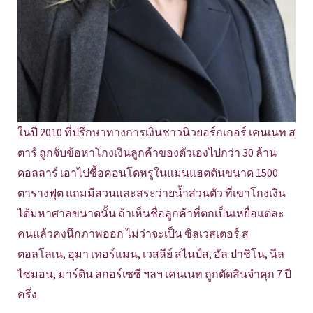
ในปี 2010 ที่ปรึกษาทางการเงินชาวนิวยอร์กเกอร์ เคนเนท ส
ตาร์ ถูกจับข้อหาโกงเงินลูกค้าของตัวเองไปกว่า 30 ล้าน
ดอลลาร์ เอาไปซื้อคอนโดหรูในแมนแฮตตันขนาด 1500
ตารางฟุต แถมมีสวนและสระว่ายน้ำส่วนตัว ที่เขาโกงเงิน
ได้มหาศาลขนาดนั้น ถ้าเห็นชื่อลูกค้าที่ตกเป็นเหยื่อแต่ละ
คนแล้วคงนึกภาพออก ไม่ว่าจะเป็น ซิลเวสเตอร์ ส
ตอลโลเน, อุมา เทอร์แมน, เวสลีย์ สไนป์ส, อัล ปาชิโน, นีล
ไซมอน, มาร์ติน สกอร์เซซี ฯลฯ เคนเนท ถูกตัดสินจำคุก 7 ปี
ครึ่ง