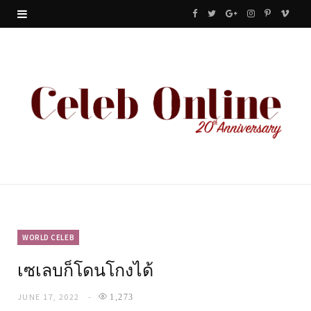
F
T
G
I
P
V
a
w
o
n
i
i
c
i
o
s
n
m
e
t
g
t
t
e
b
t
l
a
e
o
o
e
e
g
r
o
r
P
r
e
k
l
a
s
u
m
t
WORLD CELEB
เซเลบก็โดนโกงได้
s
JUNE 17, 2022
1,273