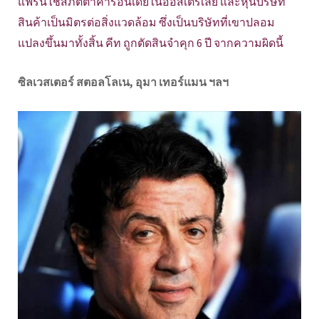
แฟรนไชส์ภัตตาคารอินเดียในออสเตรเลีย และหุ้นบริษัท
สินค้าเป็นมิตรต่อสิ่งแวดล้อม ซึ่งเป็นบริษัทที่เขาปลอม
แปลงขึ้นมาทั้งสิ้น คีท ถูกตัดสินจำคุก 6 ปี จากความผิดนี้
ซิลเวสเตอร์ สตอลโลเน, อุมา เทอร์แมน ฯลฯ