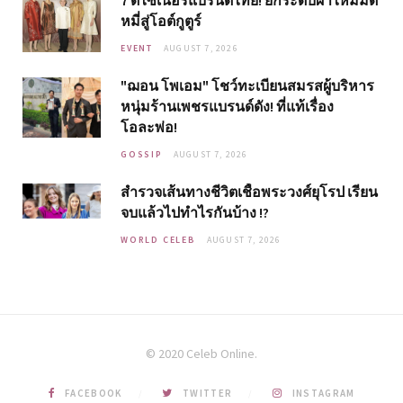
7 ดีไซเนอร์แบรนด์ไทย! ยกระดับผ้าไหมมัด
หมี่สู่โอต์กูตูร์
EVENT
AUGUST 7, 2026
"ฌอน โพเอม" โชว์ทะเบียนสมรสผู้บริหาร
หนุ่มร้านเพชรแบรนด์ดัง! ที่แท้เรื่อง
โอละพ่อ!
GOSSIP
AUGUST 7, 2026
สำรวจเส้นทางชีวิตเชื้อพระวงศ์ยุโรป เรียน
จบแล้วไปทำไรกันบ้าง !?
WORLD CELEB
AUGUST 7, 2026
© 2020 Celeb Online.
FACEBOOK
TWITTER
INSTAGRAM