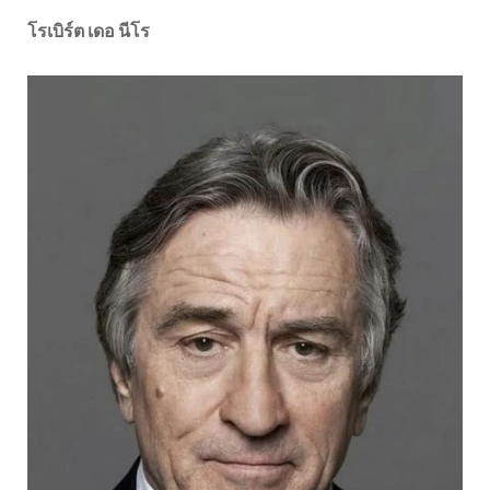
โรเบิร์ต เดอ นีโร