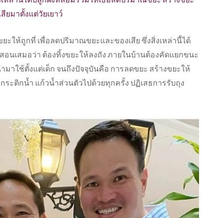
ียมาตั้งแต่วัยเยาว์
ะให้ถูกที่ เพื่อลดปริมาณขยะและของเสีย ซึ่งสิ่งเหล่านี้ได้
่จะสอนเสมอว่า ต้องทิ้งขยะให้ลงถัง ภายในบ้านต้องคัดแยกขนะ
ำมาใช้ตั้งแต่เด็ก จนถึงปัจจุบันคือ การลดขยะ สร้างขยะให้
กระติกน้ำ แก้วน้ำส่วนตัวไปด้วยทุกครั้ง ปฏิเสธการรับถุง