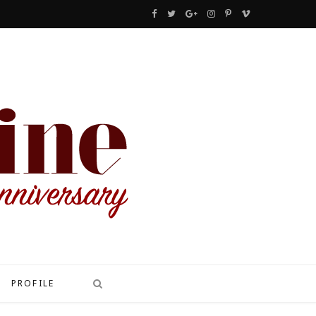
F
T
G
I
P
V
a
w
o
n
i
i
c
i
o
s
n
m
e
t
g
t
t
e
b
t
l
a
e
o
o
e
e
g
r
o
r
P
r
e
k
l
a
s
u
m
t
s
PROFILE