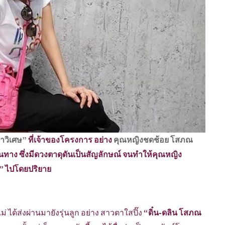
าวิเศษ”
ที่เจ้าของโครงการ อย่าง
คุณหญิงชดช้อย โสภณ
็นทาง ซึ่งมีดวงตาดุดันเป็นสัญลักษณ์ จนทำให้คุณหญิง
ษ” ไปโดยปริยาย
 ได้ส่งผ่านมายังรุ่นลูก อย่าง สาวตาใสปิ๊ง
“ดิ๋น-ดลิน โสภณ