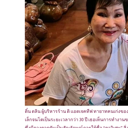
ดิ๋น ดลิน ผู้บริหารร้าน ดิ แอดเจคทีฟ ทายาทคนเก่งขอ
เล็กจนโตเป็นระยะเวลากว่า 30 ปี เธอเห็นการทำงานขอ
ซึ่งมีดวงตาดุดันเป็นสัญลักษณ์ภายใต้ชื่อ “ตาวิเศษ”