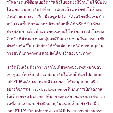
“มีหลายคนที่ซื้อซูเปอร์คาร์แล้วไปจอดไว้ที่บ้าน ไม่ได้ขับไป
ไหน อย่างมากก็ขับไปซื้อกาแฟแถวบ้าน หรือขับไปล้างรถ
ส่วนตัวผมมองว่า เดี๋ยวนี้รถซูเปอร์คาร์อัจฉริยะขึ้น เช่น ถ้า
ขับไปเจอพื้นที่ลาดมากๆ ตัวรถก็ยกขึ้นได้ หรือถ้าไปห้าง
สรรพสินค้า เดี๋ยวนี้ก็มีที่จอดเฉพาะให้ หรืออย่างขับไปต่าง
จังหวัด ที่ผ่านมา ทางกลุ่มจะมีกิจกรรมชวนกันเอารถไปขับ
ต่างจังหวัด ขึ้นเหนือล่องใต้ ซึ่งแต่ละภาคก็มีความสนุกใน
การขับที่แตกต่างกัน แถมยังได้ชมวิวสองข้างทาง”
มาร์คยังเสริมด้วยว่า “เวลาไปเที่ยวต่างประเทศ ผมก็ชอบ
เช่าซูเปอร์คาร์มาขับ แต่พอมาขับในไทยก็สนุกไปอีกแบบ
อย่างไปที่แม่ฮ่องสอนจะมีโค้งเยอะ ก็ขับสนุกมาก หรือ
อย่างกิจกรรม Track Day Experience ก็เป็นการเปิดโอกาส
ให้เจ้าของรถ McLaren ได้มาลองทดสอบสมรรถภาพรถ ว่า
รถที่ออกแบบมาอย่างดี พออยู่ในสนามเป็นอย่างไร เพื่อ
เวลาที่ไปใช้ขับบนท้องถนน จะได้มีประสบการณ์ว่าควรจะ