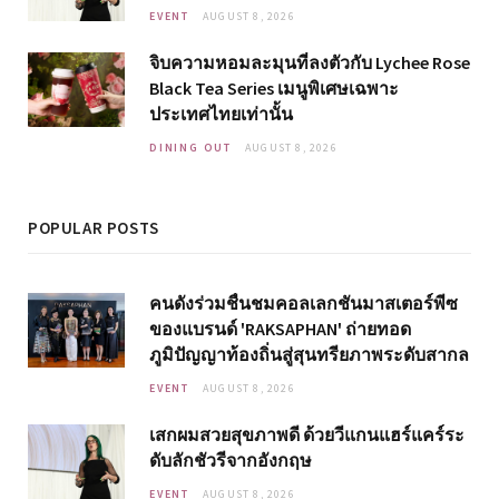
EVENT
AUGUST 8, 2026
จิบความหอมละมุนที่ลงตัวกับ Lychee Rose
Black Tea Series เมนูพิเศษเฉพาะ
ประเทศไทยเท่านั้น
DINING OUT
AUGUST 8, 2026
POPULAR POSTS
คนดังร่วมชื่นชมคอลเลกชันมาสเตอร์พีซ
ของแบรนด์ 'RAKSAPHAN' ถ่ายทอด
ภูมิปัญญาท้องถิ่นสู่สุนทรียภาพระดับสากล
EVENT
AUGUST 8, 2026
เสกผมสวยสุขภาพดี ด้วยวีแกนแฮร์แคร์ระ
ดับลักชัวรีจากอังกฤษ
EVENT
AUGUST 8, 2026