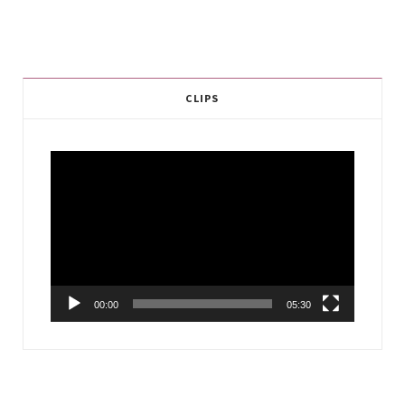
CLIPS
Video
Player
00:00
05:30