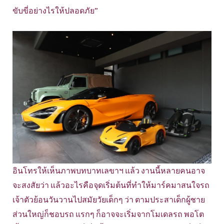
ขับขี่อย่างไรให้ปลอดภัย”
อินโทรให้เห็นภาพบทบาทเลขาฯ แล้ว งานนี้หลายคนอาจ
จะสงสัยว่า แล้วอะไรคือจุดเริ่มต้นที่ทำให้มาร์คมาสนใจรถ
เจ้าตัวย้อนวันวานไปสมัยวัยเด็กๆ ว่า ตามประสาเด็กผู้ชาย
ส่วนใหญ่ก็ชอบรถ แรกๆ ก็อาจจะเริ่มจากโมเดลรถ พอโต