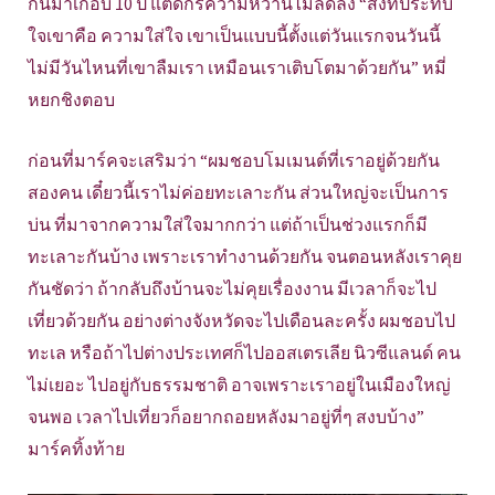
กันมาเกือบ 10 ปี แต่ดีกรีความหวานไม่ลดลง “สิ่งที่ประทับ
ใจเขาคือ ความใส่ใจ เขาเป็นแบบนี้ตั้งแต่วันแรกจนวันนี้
ไม่มีวันไหนที่เขาลืมเรา เหมือนเราเติบโตมาด้วยกัน” หมี่
หยกชิงตอบ
ก่อนที่มาร์คจะเสริมว่า “ผมชอบโมเมนต์ที่เราอยู่ด้วยกัน
สองคน เดี๋ยวนี้เราไม่ค่อยทะเลาะกัน ส่วนใหญ่จะเป็นการ
บ่น ที่มาจากความใส่ใจมากกว่า แต่ถ้าเป็นช่วงแรกก็มี
ทะเลาะกันบ้าง เพราะเราทำงานด้วยกัน จนตอนหลังเราคุย
กันชัดว่า ถ้ากลับถึงบ้านจะไม่คุยเรื่องงาน มีเวลาก็จะไป
เที่ยวด้วยกัน อย่างต่างจังหวัดจะไปเดือนละครั้ง ผมชอบไป
ทะเล หรือถ้าไปต่างประเทศก็ไปออสเตรเลีย นิวซีแลนด์ คน
ไม่เยอะ ไปอยู่กับธรรมชาติ อาจเพราะเราอยู่ในเมืองใหญ่
จนพอ เวลาไปเที่ยวก็อยากถอยหลังมาอยู่ที่ๆ สงบบ้าง”
มาร์คทิ้งท้าย