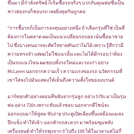
ขึ้นมา มีกำลังทรัพย์ ก็เริ่มซื้อรถจริงๆ บวกกับคุณพ่อซึ่งเป็น
ชาวฮ่องกงก็ชอบรถ เลยยิ่งคุยกันถูกคอ
“การซื้อรถก็เป็นการลงทุนอย่างหนึ่ง ถ้าเลือกรุ่นที่ใช่ เป็นที่
ต้องการในตลาด ผมเป็นแนวเปลี่ยนรถบ่อย เน้นซื้อมาขาย
ไป ซึ่งบางคนอาจจะตัดใจขายคันเก่าไม่ได้ เพราะรู้สึกว่ามี
ความทรงจำ แต่ผมไม่ใช่แนวนั้น และไม่ได้มีกรอบว่าต้อง
เป็นรถแนวไหน ผมชอบทั้งรถใหม่และรถเก่า อย่าง
McLaren นอกจากความเร็ว ความแรงของรถ นวัตกรรมที่
เขาใส่ลงไปมันแสดงให้เห็นถึงความตั้งใจของแบรนด์
มาร์คยกตัวอย่างตอนที่ขยับจากรุ่นลูก อย่าง 570s มาเป็นรุ่น
พ่อ อย่าง 720s เพราะขับแล้วชอบ นอกจากดีไซน์จะ
ออกแบบมาให้ลู่ลม ขับง่าย ประตูเปิดเฉียงขึ้นเหมือนแมลง
ปีกแข็ง ทำให้เข้า-ออกตัวรถสะดวก มาพร้อมขุมพลัง
เครื่องยนต์ ทำให้รถพุ่งจาก 0 ไปถึง 100 ได้ในเวลาแค่ไม่กี่