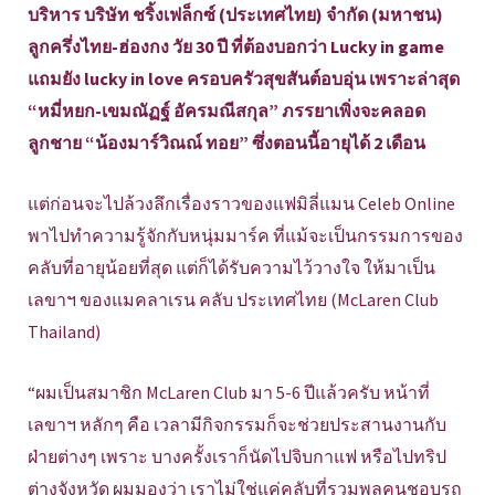
บริหาร บริษัท ชริ้งเฟล็กซ์ (ประเทศไทย) จำกัด (มหาชน)
ลูกครึ่งไทย-ฮ่องกง วัย 30 ปี ที่ต้องบอกว่า Lucky in game
แถมยัง lucky in love ครอบครัวสุขสันต์อบอุ่น เพราะล่าสุด
“หมี่หยก-เขมณัฏฐ์ อัครมณีสกุล” ภรรยาเพิ่งจะคลอด
ลูกชาย “น้องมาร์วิณณ์ ทอย” ซึ่งตอนนี้อายุได้ 2 เดือน
แต่ก่อนจะไปล้วงลึกเรื่องราวของแฟมิลี่แมน Celeb Online
พาไปทำความรู้จักกับหนุ่มมาร์ค ที่แม้จะเป็นกรรมการของ
คลับที่อายุน้อยที่สุด แต่ก็ได้รับความไว้วางใจ ให้มาเป็น
เลขาฯ ของแมคลาเรน คลับ ประเทศไทย (McLaren Club
Thailand)
“ผมเป็นสมาชิก McLaren Club มา 5-6 ปีแล้วครับ หน้าที่
เลขาฯ หลักๆ คือ เวลามีกิจกรรมก็จะช่วยประสานงานกับ
ฝ่ายต่างๆ เพราะ บางครั้งเราก็นัดไปจิบกาแฟ หรือไปทริป
ต่างจังหวัด ผมมองว่า เราไม่ใช่แค่คลับที่รวมพลคนชอบรถ