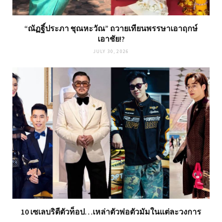
“ณัฏฐิ์ประภา ชุณหะวัณ” ถวายเทียนพรรษาเอาฤกษ์
เอาชัย!?
JULY 30, 2026
10 เซเลบริตีตัวท็อป…เหล่าตัวพ่อตัวมัมในแต่ละวงการ