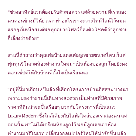
“ช่วงอาทิตย์แรกต้องปรับตัวพอควร แต่ด้วยความที่เราสอง
คนค่อนข้างมีวินัย เวลาทำอะไรเราจะวางไทม์ไลน์ไว้หมด
แรกๆ ก็เหนื่อย แต่พอทุกอย่างโฟลว์ก็ลงตัว โชคดีว่าลูกชาย
ก็เลี้ยงง่ายด้วย”
งานนี้ถ้าถามว่าคุณพ่อป้ายแดงเห่อลูกชายขนาดไหน ก็แค่
ทุ่มทุนรีโนเวตห้องทำงานใหม่มาเป็นห้องของลูก โดยยังคง
คอนเซ็ปต์ให้กับบ้านที่ตั้งใจเป็นเรือนหอ
“อยู่ที่นี่มาเกือบ 2 ปีแล้ว ที่เลือกโครงการบ้านอิสสระ บางนา
เพราะมองว่าย่านนี้เดินทางสะดวก เป็นทำเลที่มีศักยภาพ
ราคาที่ดินน่าจะขึ้นเรื่อยๆ บวกกับโครงการนี้เป็นแนว
Luxury Modern ซึ่งใกล้เคียงกับไลฟ์สไตล์ของเราสองคน แต่
ตอนนั้น เราไม่ได้เตรียมห้องลูกไว้ พอมีลูกเลยเอาห้อง
ทำงานมารีโนเวท เปลี่ยนวอลเปเปอร์ใหม่ให้น่ารักขึ้น แล้ว