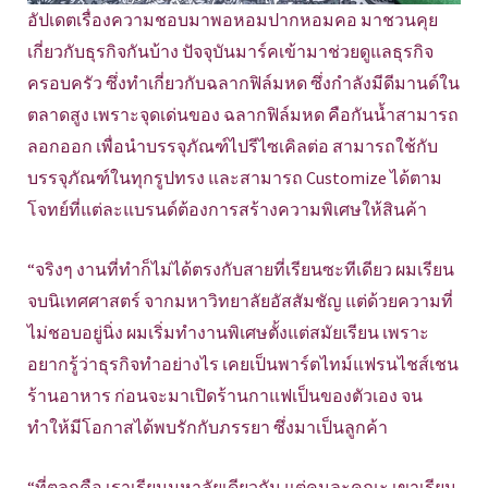
อัปเดตเรื่องความชอบมาพอหอมปากหอมคอ มาชวนคุย
เกี่ยวกับธุรกิจกันบ้าง ปัจจุบันมาร์คเข้ามาช่วยดูแลธุรกิจ
ครอบครัว ซึ่งทำเกี่ยวกับฉลากฟิล์มหด ซึ่งกำลังมีดีมานด์ใน
ตลาดสูง เพราะจุดเด่นของ ฉลากฟิล์มหด คือกันน้ำสามารถ
ลอกออก เพื่อนำบรรจุภัณฑ์ไปรีไซเคิลต่อ สามารถใช้กับ
บรรจุภัณฑ์ในทุกรูปทรง และสามารถ Customize ได้ตาม
โจทย์ที่แต่ละแบรนด์ต้องการสร้างความพิเศษให้สินค้า
“จริงๆ งานที่ทำก็ไม่ได้ตรงกับสายที่เรียนซะทีเดียว ผมเรียน
จบนิเทศศาสตร์ จากมหาวิทยาลัยอัสสัมชัญ แต่ด้วยความที่
ไม่ชอบอยู่นิ่ง ผมเริ่มทำงานพิเศษตั้งแต่สมัยเรียน เพราะ
อยากรู้ว่าธุรกิจทำอย่างไร เคยเป็นพาร์ตไทม์แฟรนไชส์เชน
ร้านอาหาร ก่อนจะมาเปิดร้านกาแฟเป็นของตัวเอง จน
ทำให้มีโอกาสได้พบรักกับภรรยา ซึ่งมาเป็นลูกค้า
“ที่ตลกคือ เราเรียนมหาลัยเดียวกัน แต่คนละคณะ เขาเรียน