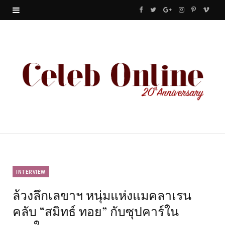
F
T
G
I
P
V
a
w
o
n
i
i
c
i
o
s
n
m
e
t
g
t
t
e
b
t
l
a
e
o
o
e
e
g
r
o
r
P
r
e
k
l
a
s
u
m
t
INTERVIEW
ล้วงลึกเลขาฯ หนุ่มแห่งแมคลาเรน
s
คลับ “สมิทธ์ ทอย” กับซุปคาร์ใน