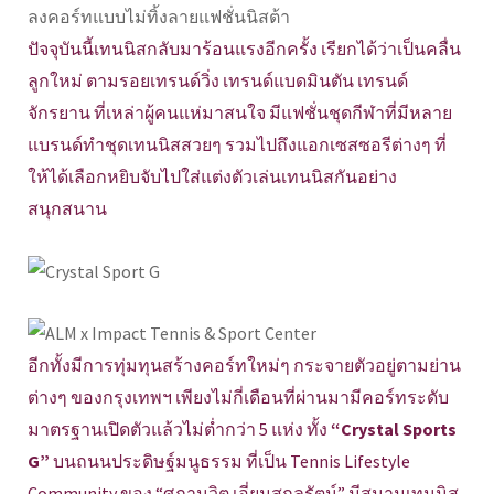
ปัจจุบันนี้เทนนิสกลับมาร้อนแรงอีกครั้ง เรียกได้ว่าเป็นคลื่น
ลูกใหม่ ตามรอยเทรนด์วิ่ง เทรนด์แบดมินตัน เทรนด์
จักรยาน ที่เหล่าผู้คนแห่มาสนใจ มีแฟชั่นชุดกีฬาที่มีหลาย
แบรนด์ทำชุดเทนนิสสวยๆ รวมไปถึงแอกเซสซอรีต่างๆ ที่
ให้ได้เลือกหยิบจับไปใส่แต่งตัวเล่นเทนนิสกันอย่าง
สนุกสนาน
อีกทั้งมีการทุ่มทุนสร้างคอร์ทใหม่ๆ กระจายตัวอยู่ตามย่าน
ต่างๆ ของกรุงเทพฯ เพียงไม่กี่เดือนที่ผ่านมามีคอร์ทระดับ
มาตรฐานเปิดตัวแล้วไม่ต่ำกว่า 5 แห่ง ทั้ง
“Crystal Sports
G”
บนถนนประดิษฐ์มนูธรรม ที่เป็น Tennis Lifestyle
Community ของ “ศุภานวิต เอี่ยมสกุลรัตน์” มีสนามเทนนิส