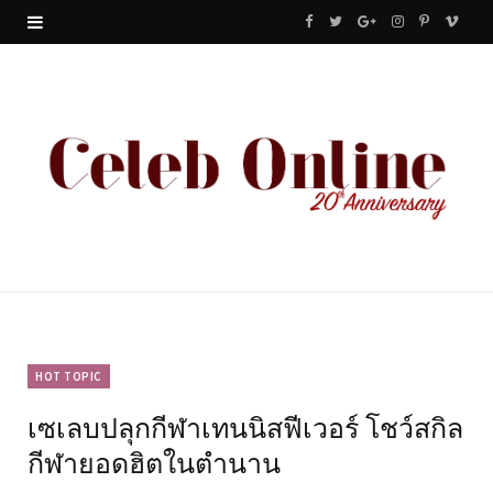
F
T
G
I
P
V
a
w
o
n
i
i
c
i
o
s
n
m
e
t
g
t
t
e
b
t
l
a
e
o
o
e
e
g
r
o
r
P
r
e
k
l
a
s
u
m
t
HOT TOPIC
เซเลบปลุกกีฬาเทนนิสฟีเวอร์ โชว์สกิล
s
กีฬายอดฮิตในตำนาน