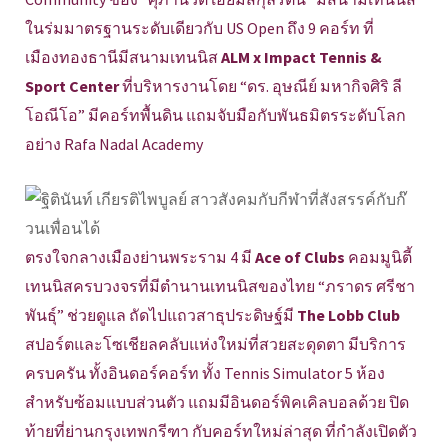
ในร่มมาตรฐานระดับเดียวกับ US Open ถึง 9 คอร์ท ที่
เมืองทองธานีมีสนามเทนนิส
ALM x Impact Tennis &
Sport Center
ที่บริหารงานโดย “ดร. อุษณีย์ มหากิจศิริ ลี
โอณีโอ” มีคอร์ทพื้นดิน แถมจับมือกับพันธมิตรระดับโลก
อย่าง Rafa Nadal Academy
ตรงใจกลางเมืองย่านพระราม 4 มี
Ace of Clubs
คอมมูนิตี้
เทนนิสครบวงจรที่มีตำนานเทนนิสของไทย “ภราดร ศรีชา
พันธุ์” ช่วยดูแล ถัดไปแถวสาธุประดิษฐ์มี
The Lobb Club
สปอร์ตและโซเชียลคลับแห่งใหม่ที่สวยสะดุดตา มีบริการ
ครบครัน ทั้งอินดอร์คอร์ท ทั้ง Tennis Simulator 5 ห้อง
สำหรับซ้อมแบบส่วนตัว แถมมีอินดอร์พิคเคิลบอลด้วย ปิด
ท้ายที่ย่านกรุงเทพกรีฑา กับคอร์ทใหม่ล่าสุด ที่กำลังเปิดตัว