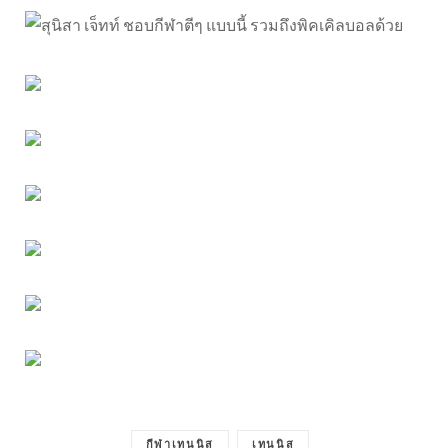
กีฬาเทนนิส
เทนนิส