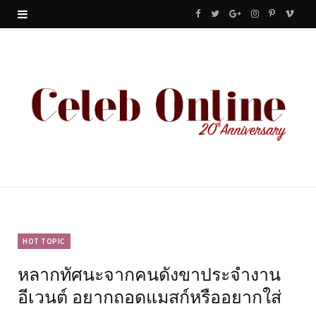
F
T
G
I
P
V
a
w
o
n
i
i
c
i
o
s
n
m
e
t
g
t
t
e
b
t
l
a
e
o
o
e
e
g
r
o
r
P
r
e
k
l
a
s
u
m
t
HOT TOPIC
หลากทัศนะจากคนดังขาประจำงาน
s
อีเวนต์ อยากถอดแมสก์หรืออยากใส่