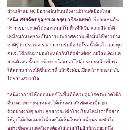
ส่วนเจ้าแม่ MC มือวางอันดับหนึ่งงานอีเวนต์เมืองไทย
“
หนิง-ศรัยฉัตร กุญชร ณ อยุธยา จีระแพทย์
” ก็บอกเช่นกัน
ว่า การประกาศให้ถอดแมสก์ในพื้นที่สีเขียวและสีฟ้าก็ดี
เหมือนกัน เพราะเป็นการประกาศความเชื่อมั่นให้ชาวต่าง
ชาติรู้ว่า ประเทศเราสามารถรับมือกับโรคนี้ได้แล้ว และทุก
คนจะได้กลับมามองใบหน้ากันได้อย่างชัดๆ เหมือนเดิม แต่
ส่วนตัวเธอนั้นอาจต้องขอใส่แมสก์ไปอีกระยะหนึ่ง เพื่อรอ
ให้สถานการณ์ดีขึ้นกว่านี้ แล้วจึงค่อยเปิดหน้ากากอนามัย
ได้อย่างสบายใจ
“หนิงว่าการให้ถอดแมสก์ในพื้นที่ที่ควบคุมโรคระบาดได้ก็
ดีนะคะ เพราะทุกคนจะได้เห็นหน้ากันชัดเจนขึ้น ยก
ตัวอย่างง่ายๆ อย่าง ลูกสาวจะเข้าโรงเรียนใหม่ เราก็อยาก
ให้ลูกได้เปิดแมสก์ เพื่อจะได้เห็นใบหน้าเพื่อนร่วมชั้นได้
อย่างชัดเจน แต่หนิงคงต้องใส่แมสก์ไปอีกสักระยะหนึ่ง