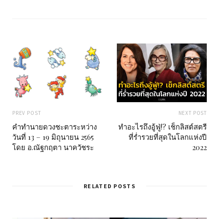
i
t
e
PREV POST
NEXT POST
คำทำนายดวงชะตาระหว่าง
ทำอะไรถึงอู้ฟู่!? เช็กลิสต์สตรี
วันที่ 13 – 19 มิถุนายน 2565
ที่ร่ำรวยที่สุดในโลกแห่งปี
โดย อ.ณัฐกฤตา นาควัชระ
2022
RELATED POSTS