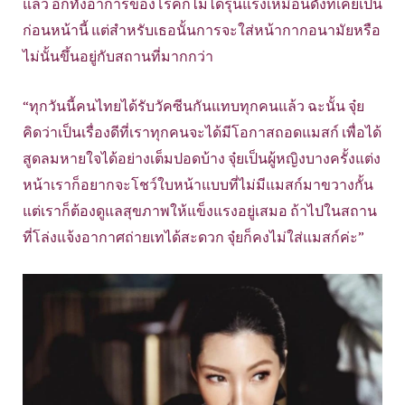
แล้ว อีกทั้งอาการของโรคก็ไม่ได้รุนแรงเหมือนดังที่เคยเป็น
ก่อนหน้านี้ แต่สำหรับเธอนั้นการจะใส่หน้ากากอนามัยหรือ
ไม่นั้นขึ้นอยู่กับสถานที่มากกว่า
“ทุกวันนี้คนไทยได้รับวัคซีนกันแทบทุกคนแล้ว ฉะนั้น จุ๋ย
คิดว่าเป็นเรื่องดีที่เราทุกคนจะได้มีโอกาสถอดแมสก์ เพื่อได้
สูดลมหายใจได้อย่างเต็มปอดบ้าง จุ๋ยเป็นผู้หญิงบางครั้งแต่ง
หน้าเราก็อยากจะโชว์ใบหน้าแบบที่ไม่มีแมสก์มาขวางกั้น
แต่เราก็ต้องดูแลสุขภาพให้แข็งแรงอยู่เสมอ ถ้าไปในสถาน
ที่โล่งแจ้งอากาศถ่ายเทได้สะดวก จุ๋ยก็คงไม่ใส่แมสก์ค่ะ”