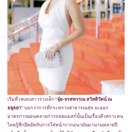
เริ่มที่ เซเลบสาวร่างเล็ก “
จุ๋ย-จรสพรรณ สวัสดิวัตน์ ณ
อยุธยา
” บอกว่าการที่กระทรวงสาธารณสุข จะออก
มาตรการผ่อนคลายการถอดแมสก์นั้นเป็นเรื่องดี เพราะคน
ไทยรู้สึกอึดอัดกับการใส่หน้ากากอนามัยมานานหลายปี