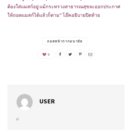
ต้องใส่แมสก์อยู่ แม้กระทรวงสาธารณสุขจะออกประกาศ
ให้ถอดแมสก์ได้แล้วก็ตาม” โอ๊คอธิบายปิดท้าย
ถอดหน้ากากอนามัย
0
USER
W
e
b
s