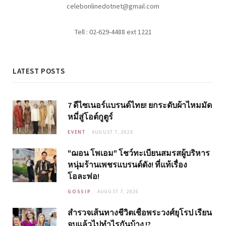
celebonlinedotnet@gmail.com
Tell : 02-629-4488 ext 1221
LATEST POSTS
7 ดีไซเนอร์แบรนด์ไทย! ยกระดับผ้าไหมมัด
หมี่สู่โอต์กูตูร์
EVENT
AUGUST 7, 2026
"ฌอน โพเอม" โชว์ทะเบียนสมรสผู้บริหาร
หนุ่มร้านเพชรแบรนด์ดัง! ที่แท้เรื่อง
โอละพ่อ!
GOSSIP
AUGUST 7, 2026
สำรวจเส้นทางชีวิตเชื้อพระวงศ์ยุโรป เรียน
จบแล้วไปทำไรกันบ้าง !?