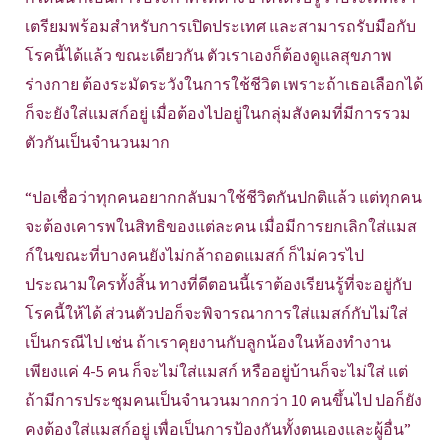
เตรียมพร้อมสำหรับการเปิดประเทศ และสามารถรับมือกับ
โรคนี้ได้แล้ว ขณะเดียวกัน ตัวเราเองก็ต้องดูแลสุขภาพ
ร่างกาย ต้องระมัดระวังในการใช้ชีวิต เพราะถ้าเธอเลือกได้
ก็จะยังใส่แมสก์อยู่ เมื่อต้องไปอยู่ในกลุ่มสังคมที่มีการรวม
ตัวกันเป็นจำนวนมาก
“ปอเชื่อว่าทุกคนอยากกลับมาใช้ชีวิตกันปกติแล้ว แต่ทุกคน
จะต้องเคารพในสิทธิของแต่ละคน เมื่อมีการยกเลิกใส่แมส
ก์ในขณะที่บางคนยังไม่กล้าถอดแมสก์ ก็ไม่ควรไป
ประณามใครทั้งสิ้น ทางที่ดีตอนนี้เราต้องเรียนรู้ที่จะอยู่กับ
โรคนี้ให้ได้ ส่วนตัวปอก็จะพิจารณาการใส่แมสก์กับไม่ใส่
เป็นกรณีไป เช่น ถ้าเราคุยงานกับลูกน้องในห้องทำงาน
เพียงแค่ 4-5 คน ก็จะไม่ใส่แมสก์ หรืออยู่บ้านก็จะไม่ใส่ แต่
ถ้ามีการประชุมคนเป็นจำนวนมากกว่า 10 คนขึ้นไป ปอก็ยัง
คงต้องใส่แมสก์อยู่ เพื่อเป็นการป้องกันทั้งตนเองและผู้อื่น”