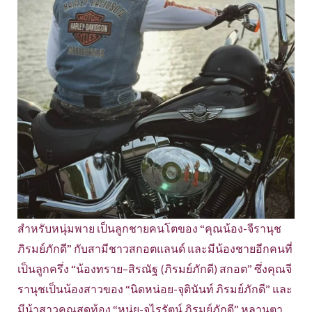
สำหรับหนุ่มพาย เป็นลูกชายคนโตของ “คุณน้อง-จีรานุช
ภิรมย์ภักดี” กับสามีชาวสกอตแลนด์ และมีน้องชายอีกคนที่
เป็นลูกครึ่ง “น้องทราย–สิรณัฐ (ภิรมย์ภักดี) สกอต” ซึ่งคุณจี
รานุชเป็นน้องสาวของ “นิดหน่อย-จุตินันท์ ภิรมย์ภักดี” และ
มีน้าสาวคุณสุดท้อง “หนุ่ย-จุไรรัตน์ ภิรมย์ภักดี” หลานตา