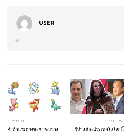
USER
W
e
b
s
i
t
e
PREV POST
NEXT POST
คำทำนายดวงชะตาระหว่าง
ผู้นำแต่ละประเทศในโลกนี้