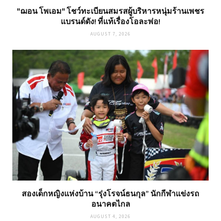
"ฌอน โพเอม" โชว์ทะเบียนสมรสผู้บริหารหนุ่มร้านเพชร
แบรนด์ดัง! ที่แท้เรื่องโอละพ่อ!
AUGUST 7, 2026
สองเด็กหญิงแห่งบ้าน “รุ่งโรจน์ธนกุล” นักกีฬาแข่งรถ
อนาคตไกล
AUGUST 4, 2026