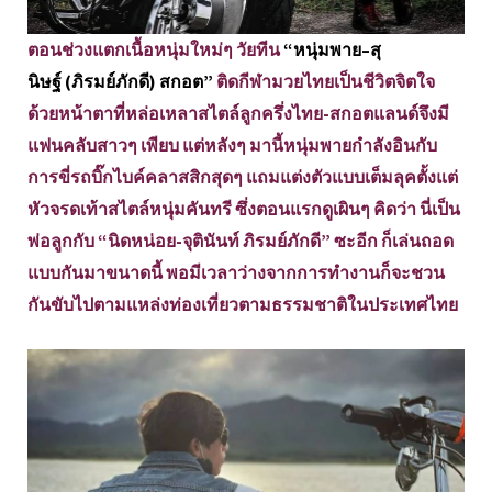
ตอนช่วงแตกเนื้อหนุ่มใหม่ๆ วัยทีน
“หนุ่มพาย–สุ
นิษฐ์ (ภิรมย์ภักดี) สกอต”
ติดกีฬามวยไทยเป็นชีวิตจิตใจ
ด้วยหน้าตาที่หล่อเหลาสไตล์ลูกครึ่งไทย-สกอตแลนด์จึงมี
แฟนคลับสาวๆ เพียบ แต่หลังๆ มานี้หนุ่มพายกำลังอินกับ
การขี่รถบิ๊กไบค์คลาสสิกสุดๆ แถมแต่งตัวแบบเต็มลุคตั้งแต่
หัวจรดเท้าสไตล์หนุ่มคันทรี ซึ่งตอนแรกดูเผินๆ คิดว่า นี่เป็น
พ่อลูกกับ “นิดหน่อย-จุตินันท์ ภิรมย์ภักดี” ซะอีก ก็เล่นถอด
แบบกันมาขนาดนี้ พอมีเวลาว่างจากการทำงานก็จะชวน
กันขับไปตามแหล่งท่องเที่ยวตามธรรมชาติในประเทศไทย