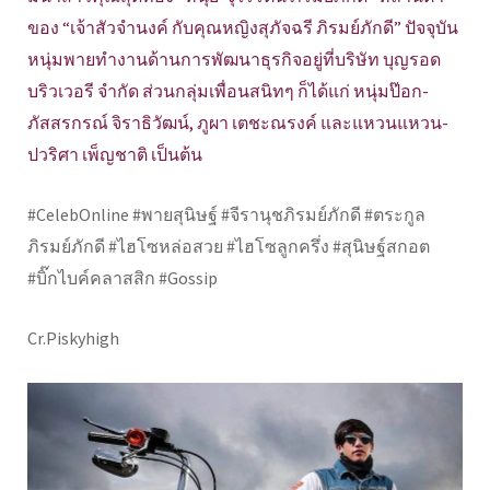
ของ “เจ้าสัวจำนงค์ กับคุณหญิงสุภัจฉรี ภิรมย์ภักดี” ปัจจุบัน
หนุ่มพายทำงานด้านการพัฒนาธุรกิจอยู่ที่บริษัท บุญรอด
บริวเวอรี จำกัด ส่วนกลุ่มเพื่อนสนิทๆ ก็ได้แก่ หนุ่มป๊อก-
ภัสสรกรณ์ จิราธิวัฒน์, ภูผา เตชะณรงค์ และแหวนแหวน-
ปวริศา เพ็ญชาติ เป็นต้น
#CelebOnline #พายสุนิษฐ์ #จีรานุชภิรมย์ภักดี #ตระกูล
ภิรมย์ภักดี #ไฮโซหล่อสวย #ไฮโซลูกครึ่ง #สุนิษฐ์สกอต
#บิ๊กไบค์คลาสสิก #Gossip
Cr.Piskyhigh