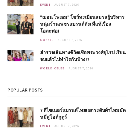
EVENT
AUGUST 7, 2026
"ฌอน โพเอม" โชว์ทะเบียนสมรสผู้บริหาร
หนุ่มร้านเพชรแบรนด์ดัง! ที่แท้เรื่อง
โอละพ่อ!
GOSSIP
AUGUST 7, 2026
สำรวจเส้นทางชีวิตเชื้อพระวงศ์ยุโรป เรียน
จบแล้วไปทำไรกันบ้าง !?
WORLD CELEB
AUGUST 7, 2026
POPULAR POSTS
7 ดีไซเนอร์แบรนด์ไทย! ยกระดับผ้าไหมมัด
หมี่สู่โอต์กูตูร์
EVENT
AUGUST 7, 2026