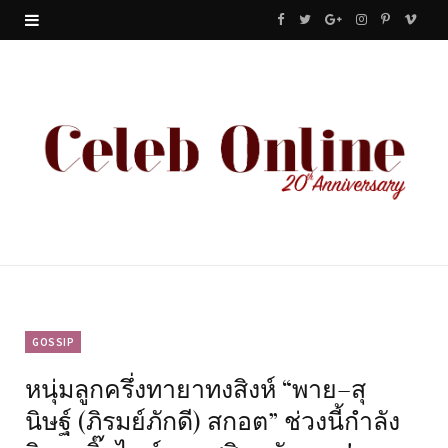
F
T
G
I
P
V
a
w
o
n
i
i
c
i
o
s
n
m
e
t
g
t
t
e
b
t
l
a
e
o
o
e
e
g
r
o
r
P
r
e
k
l
a
s
u
m
t
GOSSIP
หนุ่มลูกครึ่งทายาทงสิงห์ “พาย–สุ
s
นิษฐ์ (ภิรมย์ภักดี) สกอต” ช่วงนี้กำลัง