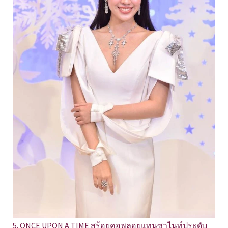
5. ONCE UPON A TIME สร้อยคอพลอยแทนซาไนท์ประดับ