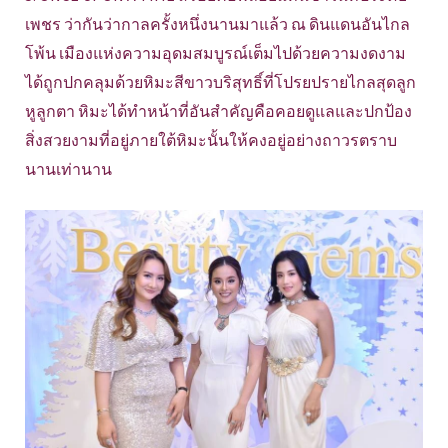
เพชร ว่ากันว่ากาลครั้งหนึ่งนานมาแล้ว ณ ดินแดนอันไกล
โพ้น เมืองแห่งความอุดมสมบูรณ์เต็มไปด้วยความงดงาม
ได้ถูกปกคลุมด้วยหิมะสีขาวบริสุทธิ์ที่โปรยปรายไกลสุดลูก
หูลูกตา หิมะได้ทำหน้าที่อันสำคัญคือคอยดูแลและปกป้อง
สิ่งสวยงามที่อยู่ภายใต้หิมะนั้นให้คงอยู่อย่างถาวรตราบ
นานเท่านาน