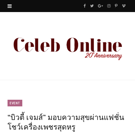
F
T
G
I
P
V
a
w
o
n
i
i
c
i
o
s
n
m
e
t
g
t
t
e
b
t
l
a
e
o
o
e
e
g
r
o
r
P
r
e
k
l
a
s
u
m
t
EVENT
“บิวตี้ เจมส์” มอบความสุขผ่านแฟชั่น
s
โชว์เครื่องเพชรสุดหรู