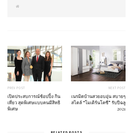
W
e
b
s
i
t
e
PREV POST
NEXT POST
เปิดประสบการณ์ช้อปปิ้ง กิน
เนรมิตบ้านสวยอบอุ่น สบายๆ
เที่ยว สุดพิเศษแบบคนมีสิทธิ
สไตล์ “โมเดิร์นโคซี” รับปีฉลู
พิเศษ
2021
RELATED POSTS