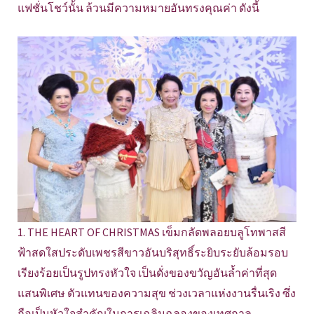
แฟชั่นโชว์นั้น ล้วนมีความหมายอันทรงคุณค่า ดังนี้
1. THE HEART OF CHRISTMAS เข็มกลัดพลอยบลูโทพาสสี
ฟ้าสดใสประดับเพชรสีขาวอันบริสุทธิ์ระยิบระยับล้อมรอบ
เรียงร้อยเป็นรูปทรงหัวใจ เป็นดั่งของขวัญอันล้ำค่าที่สุด
แสนพิเศษ ตัวแทนของความสุข ช่วงเวลาแห่งงานรื่นเริง ซึ่ง
ถือเป็นหัวใจสำคัญในการเฉลิมฉลองของเทศกาล