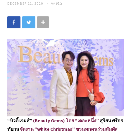
DECEMBER 11, 2020
915
“บิวตี้ เจมส์”
(Beauty Gems) โดย “เดอะหนึ่ง”
สุริยน ศรีอร
ทัยกุล
จัดงาน “White Christmas” ชวนทุกคนร่วมสัมผัส