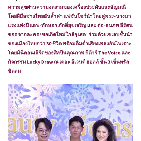
ความสุขผ่านความงดงามของเครื่องประดับและอัญมณี
โดยฝีมือช่างไทยอันล้ำค่า แฟชั่นโชว์นำโดยคู่พระ-นางมา
แรงแห่งปี แอฟ-ทักษอร ภักดิ์สุขเจริญ และ ต่อ-ธนภพ ลีรัตน
ขจร จากละคร ‘ขอเกิดใหม่ใกล้ๆ เธอ’ ร่วมด้วยเซเลบชั้นนำ
ของเมืองไทยกว่า 30 ชีวิต พร้อมดื่มด่ำเสียงเพลงอันไพเราะ
โดยมินิคอนเสิร์ตของศิลปินคุณภาพ กีต้าร์ The Voice และ
กิจกรรม Lucky Draw ณ เดอะ อีเวนต์ ฮอลล์ ชั้น 3 เซ็นทรัล
ชิดลม