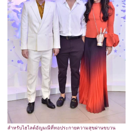
สำหรับไฮไลต์อัญมณีที่ทอประกายความสุขผ่านขบวน