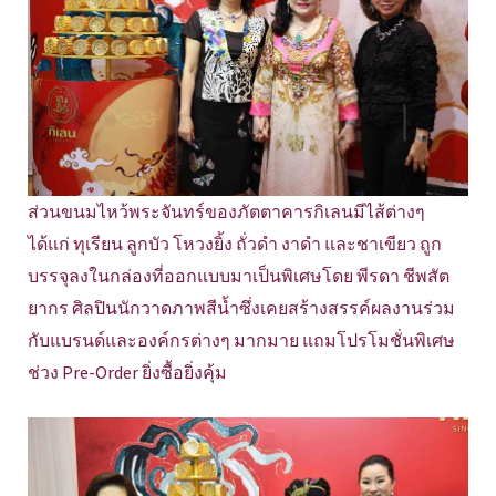
ส่วนขนมไหว้พระจันทร์ของภัตตาคารกิเลนมีไส้ต่างๆ
ได้แก่ ทุเรียน ลูกบัว โหวงยิ้ง ถั่วดำ งาดำ และชาเขียว ถูก
บรรจุลงในกล่องที่ออกแบบมาเป็นพิเศษโดย พีรดา ชีพสัต
ยากร ศิลปินนักวาดภาพสีน้ำซึ่งเคยสร้างสรรค์ผลงานร่วม
กับแบรนด์และองค์กรต่างๆ มากมาย แถมโปรโมชั่นพิเศษ
ช่วง Pre-Order ยิ่งซื้อยิ่งคุ้ม