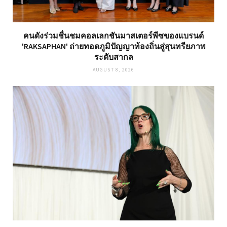
คนดังร่วมชื่นชมคอลเลกชันมาสเตอร์พีซของแบรนด์
'RAKSAPHAN' ถ่ายทอดภูมิปัญญาท้องถิ่นสู่สุนทรียภาพ
ระดับสากล
AUGUST 8, 2026