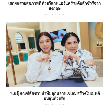
เสกผมสวยสุขภาพดี ด้วยวีแกนแฮร์แคร์ระดับลักชัวรีจาก
อังกฤษ
AUGUST 8, 2026
“แม่อุ๊ มณฑ์ลัชชา” นำทีมลูกหลานเซเลบ สร้างโมเมนต์
อบอุ่นด้วยรัก
AUGUST 8, 2026