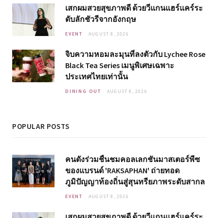
เสกผมสวยสุขภาพดี ด้วยวีแกนแฮร์แคร์ระ
ดับลักชัวรีจากอังกฤษ
EVENT
AUGUST 8, 2026
จิบความหอมละมุนที่ลงตัวกับ Lychee Rose
Black Tea Series เมนูพิเศษเฉพาะ
ประเทศไทยเท่านั้น
DINING OUT
AUGUST 8, 2026
POPULAR POSTS
คนดังร่วมชื่นชมคอลเลกชันมาสเตอร์พีซ
ของแบรนด์ 'RAKSAPHAN' ถ่ายทอด
ภูมิปัญญาท้องถิ่นสู่สุนทรียภาพระดับสากล
EVENT
AUGUST 8, 2026
เสกผมสวยสุขภาพดี ด้วยวีแกนแฮร์แคร์ระ