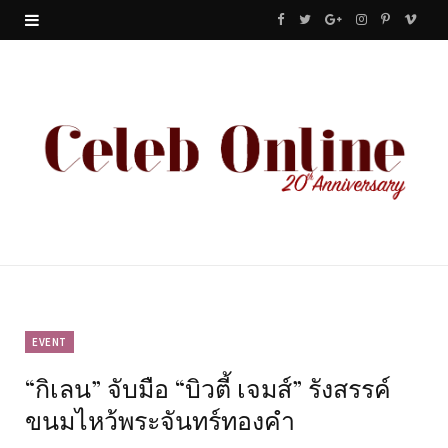
F
T
G
I
P
V
a
w
o
n
i
i
c
i
o
s
n
m
e
t
g
t
t
e
b
t
l
a
e
o
o
e
e
g
r
o
r
P
r
e
k
l
a
s
u
m
t
EVENT
“กิเลน” จับมือ “บิวตี้ เจมส์” รังสรรค์
s
ขนมไหว้พระจันทร์ทองคำ