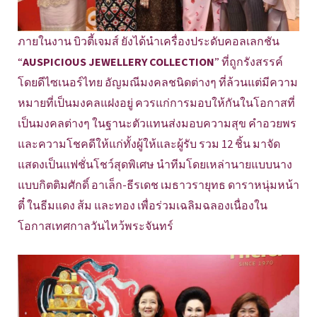
ภายในงาน บิวตี้เจมส์ ยังได้นำเครื่องประดับคอลเลกชัน
“
AUSPICIOUS JEWELLERY COLLECTION
” ที่ถูกรังสรรค์
โดยดีไซเนอร์ไทย อัญมณีมงคลชนิดต่างๆ ที่ล้วนแต่มีความ
หมายที่เป็นมงคลแฝงอยู่ ควรแก่การมอบให้กันในโอกาสที่
เป็นมงคลต่างๆ ในฐานะตัวแทนส่งมอบความสุข คำอวยพร
และความโชคดีให้แก่ทั้งผู้ให้และผู้รับ รวม 12 ชิ้น มาจัด
แสดงเป็นแฟชั่นโชว์สุดพิเศษ นำทีมโดยเหล่านายแบบนาง
แบบกิตติมศักดิ์ อาเล็ก-ธีรเดช เมธาวรายุทธ ดาราหนุ่มหน้า
ตี๋ ในธีมแดง ส้ม และทอง เพื่อร่วมเฉลิมฉลองเนื่องใน
โอกาสเทศกาลวันไหว้พระจันทร์