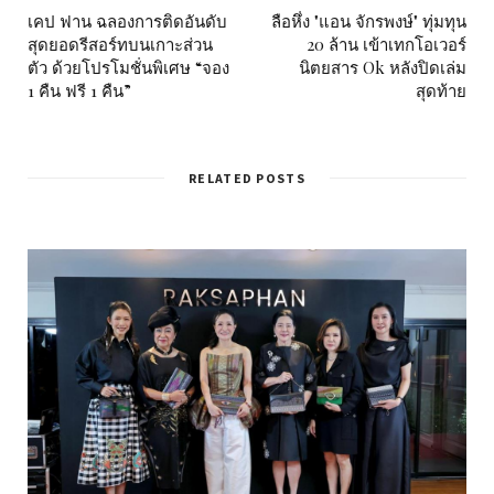
เคป ฟาน ฉลองการติดอันดับ
ลือหึ่ง "แอน จักรพงษ์" ทุ่มทุน
สุดยอดรีสอร์ทบนเกาะส่วน
20 ล้าน เข้าเทกโอเวอร์
ตัว ด้วยโปรโมชั่นพิเศษ “จอง
นิตยสาร Ok หลังปิดเล่ม
1 คืน ฟรี 1 คืน”
สุดท้าย
RELATED POSTS