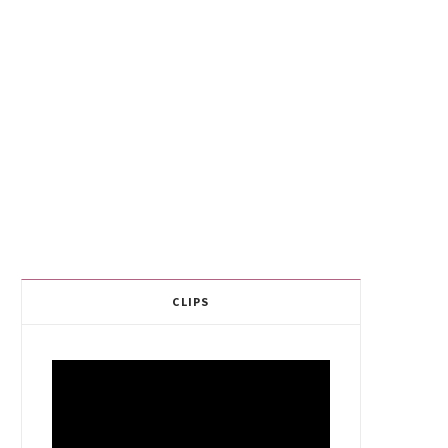
CLIPS
Video
Player