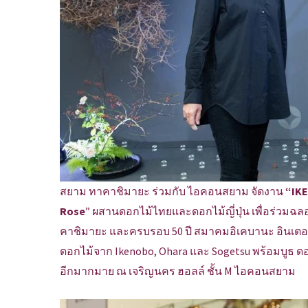
สยาม ทาคาชิมายะ ร่วมกับ ไอคอนสยาม จัดงาน
“IK
Rose
” ผสานดอกไม้ไทยและดอกไม้ญี่ปุ่น เพื่อร่วม
คาชิมายะ และครบรอบ 50 ปี สมาคมอิเคบานะ อินเตอร
ดอกไม้จาก Ikenobo, Ohara และ Sogetsu พร้อมบูธ ดอ
อีกมากมาย ณ เจริญนคร ฮอลล์ ชั้น M ไอคอนสยาม