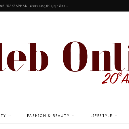
คนดังร่วมชื่นชมคอลเลกชันมาสเตอร์พีซของแบรนด์ 'RAKSAPHAN' ถ่ายทอดภูมิปัญญาท้องถิ่นสู่สุนทรียภาพระดับสากล
ITY
FASHION & BEAUTY
LIFESTYLE