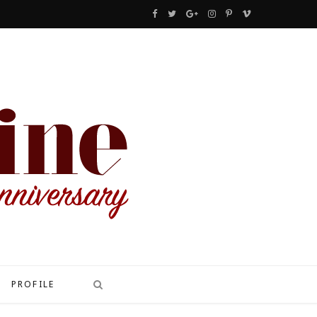
F
T
G
I
P
V
a
w
o
n
i
i
c
i
o
s
n
m
e
t
g
t
t
e
b
t
l
a
e
o
o
e
e
g
r
o
r
P
r
e
k
l
a
s
u
m
t
s
PROFILE