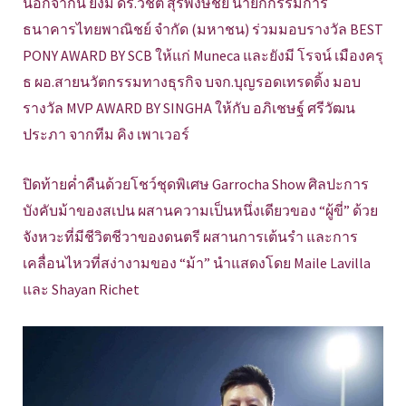
นอกจากนี้ ยังมี ดร.วิชิต สุรพงษ์ชัย นายกกรรมการ
ธนาคารไทยพาณิชย์ จำกัด (มหาชน) ร่วมมอบรางวัล BEST
PONY AWARD BY SCB ให้แก่ Muneca และยังมี โรจน์ เมืองครุ
ธ ผอ.สายนวัตกรรมทางธุรกิจ บจก.บุญรอดเทรดดิ้ง มอบ
รางวัล MVP AWARD BY SINGHA ให้กับ อภิเชษฐ์ ศรีวัฒน
ประภา จากทีม คิง เพาเวอร์
ปิดท้ายค่ำคืนด้วยโชว์ชุดพิเศษ Garrocha Show ศิลปะการ
บังคับม้าของสเปน ผสานความเป็นหนึ่งเดียวของ “ผู้ขี่” ด้วย
จังหวะที่มีชีวิตชีวาของดนตรี ผสานการเต้นรำ และการ
เคลื่อนไหวที่สง่างามของ “ม้า” นำแสดงโดย Maile Lavilla
และ Shayan Richet