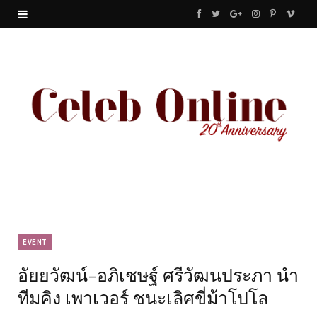
F
T
G
I
P
V
a
w
o
n
i
i
c
i
o
s
n
m
e
t
g
t
t
e
b
t
l
a
e
o
o
e
e
g
r
o
r
P
r
e
k
l
a
s
u
m
t
EVENT
อัยยวัฒน์-อภิเชษฐ์ ศรีวัฒนประภา นำ
s
ทีมคิง เพาเวอร์ ชนะเลิศขี่ม้าโปโล