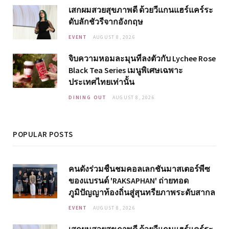
เสกผมสวยสุขภาพดี ด้วยวีแกนแฮร์แคร์ระ
ดับลักชัวรีจากอังกฤษ
EVENT
AUGUST 8, 2026
จิบความหอมละมุนที่ลงตัวกับ Lychee Rose
Black Tea Series เมนูพิเศษเฉพาะ
ประเทศไทยเท่านั้น
DINING OUT
AUGUST 8, 2026
POPULAR POSTS
คนดังร่วมชื่นชมคอลเลกชันมาสเตอร์พีซ
ของแบรนด์ 'RAKSAPHAN' ถ่ายทอด
ภูมิปัญญาท้องถิ่นสู่สุนทรียภาพระดับสากล
EVENT
AUGUST 8, 2026