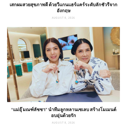
เสกผมสวยสุขภาพดี ด้วยวีแกนแฮร์แคร์ระดับลักชัวรีจาก
อังกฤษ
AUGUST 8, 2026
“แม่อุ๊ มณฑ์ลัชชา” นำทีมลูกหลานเซเลบ สร้างโมเมนต์
อบอุ่นด้วยรัก
AUGUST 8, 2026