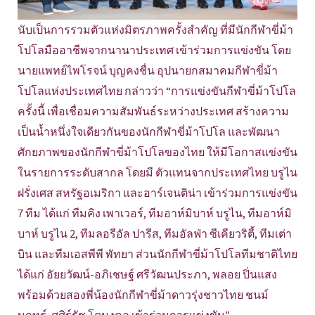
นับเป็นการรวมตัวแห่งมิตรภาพครั้งสำคัญ ที่มีนักกีฬาขี่ม้า
โปโลมืออาชีพจากนานาประเทศ เข้าร่วมการแข่งขัน โดย
นายแพทย์ไพโรจน์ บุญคงชื่น อุปนายกสมาคมกีฬาขี่ม้า
โปโลแห่งประเทศไทย กล่าวว่า “การแข่งขันกีฬาขี่ม้าโปโล
ครั้งนี้ เพื่อเชื่อมความสัมพันธ์ระหว่างประเทศ สร้างความ
เป็นน้ำหนึ่งใจเดียวกันของนักกีฬาขี่ม้าโปโล และพัฒนา
ศักยภาพของนักกีฬาขี่ม้าโปโลของไทย ให้มีโอกาสแข่งขัน
ในรายการระดับสากล โดยมี ตัวแทนจากประเทศไทย บรูไน
ฝรั่งเศส สหรัฐอเมริกา และอาร์เจนติน่า เข้าร่วมการแข่งขัน
7 ทีม ได้แก่ ทีมคิง เพาเวอร์, ทีมอาห์มิบาห์ บรูไน, ทีมอาห์มิ
บาห์ บรูไน 2, ทีมลอรีอัล ปารีส, ทีมอัลฟ่า ซีเคียวริตี้, ทีมเต่า
บิน และทีมเอสพีพี พัทยา ส่วนนักกีฬาขี่ม้าโปโลทีมชาติไทย
ได้แก่ อัยยวัฒน์-อภิเชษฐ์ ศรีวัฒนประภา, พลอย ปิ่นแสง
พร้อมด้วยสองพี่น้องนักกีฬาขี่ม้าดาวรุ่งชาวไทย ชนม์
นฤทธ์-ศศิร์รัช โตมงคล เข้าร่วมการแข่งขัน”