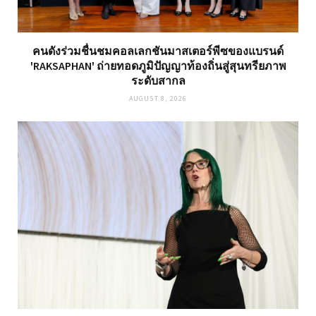
คนดังร่วมชื่นชมคอลเลกชันมาสเตอร์พีซของแบรนด์
'RAKSAPHAN' ถ่ายทอดภูมิปัญญาท้องถิ่นสู่สุนทรียภาพ
ระดับสากล
AUGUST 8, 2026