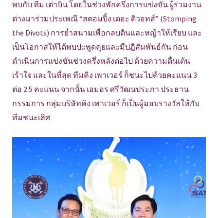
พบกับ ทีม เต่าบิน โดยในช่วงพักครึ่งการแข่งขัน ผู้ร่วมงาน
ต่างมาร่วมประเพณี “สตอมปิ้ง เดอะ ดิวอทส์” (Stomping
the Divots) การย่ำสนามเพื่อกลบดินและหญ้าให้เรียบ และ
เป็นโอกาสให้ได้พบปะพูดคุยและมีปฏิสัมพันธ์กัน ก่อน
ดำเนินการแข่งขันช่วงครึ่งหลังต่อไป ด้วยความตื่นเต้น
เร้าใจ และในที่สุด ทีมคิง เพาเวอร์ ก็ชนะไปด้วยคะแนน 3
ต่อ 2.5 คะแนน จากนั้น เอมอร ศรีวัฒนประภา ประธาน
กรรมการ กลุ่มบริษัทคิง เพาเวอร์ ก็เป็นผู้มอบรางวัลให้กับ
ทีมชนะเลิศ