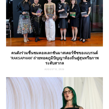
คนดังร่วมชื่นชมคอลเลกชันมาสเตอร์พีซของแบรนด์
'RAKSAPHAN' ถ่ายทอดภูมิปัญญาท้องถิ่นสู่สุนทรียภาพ
ระดับสากล
AUGUST 8, 2026