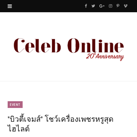
F
T
G
I
P
V
a
w
o
n
i
i
c
i
o
s
n
m
e
t
g
t
t
e
b
t
l
a
e
o
o
e
e
g
r
o
r
P
r
e
k
l
a
s
u
m
t
EVENT
"บิวตี้เจมส์" โชว์เครื่องเพชรหรูสุด
s
ไฮไลต์