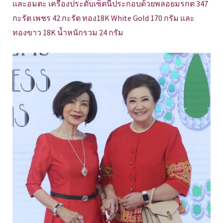
และอมตะ เครื่องประดับเซ็ตนี้ประกอบด้วยพลอยมรกต 347
กะรัต เพชร 42 กะรัต ทอง18K White Gold 170 กรัม และ
ทองขาว 18K น้ำหนักรวม 24 กรัม