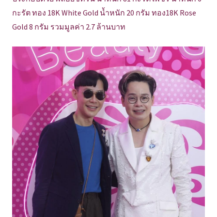
กะรัต ทอง 18K White Gold น้ำหนัก 20 กรัม ทอง18K Rose
Gold 8 กรัม รวมมูลค่า 2.7 ล้านบาท