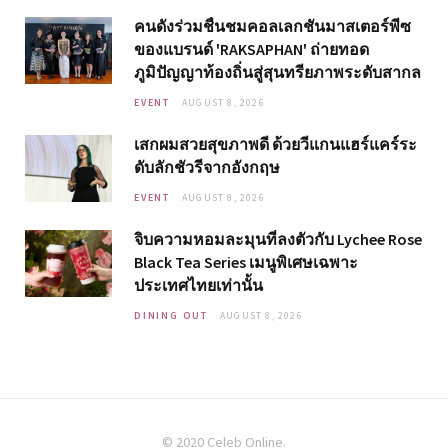
คนดังร่วมชื่นชมคอลเลกชันมาสเตอร์พีซ
ของแบรนด์ 'RAKSAPHAN' ถ่ายทอด
ภูมิปัญญาท้องถิ่นสู่สุนทรียภาพระดับสากล
EVENT
AUGUST 8, 2026
เสกผมสวยสุขภาพดี ด้วยวีแกนแฮร์แคร์ระ
ดับลักชัวรีจากอังกฤษ
EVENT
AUGUST 8, 2026
จิบความหอมละมุนที่ลงตัวกับ Lychee Rose
Black Tea Series เมนูพิเศษเฉพาะ
ประเทศไทยเท่านั้น
DINING OUT
AUGUST 8, 2026
© 2020 Celeb Online.