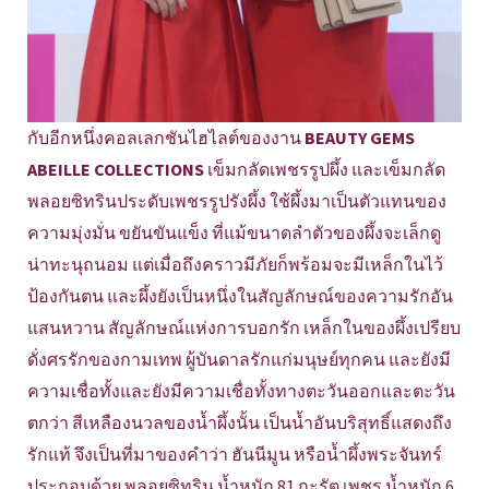
กับอีกหนึ่งคอลเลกชันไฮไลต์ของงาน
BEAUTY GEMS
ABEILLE COLLECTIONS
เข็มกลัดเพชรรูปผึ้ง และเข็มกลัด
พลอยซิทรินประดับเพชรรูปรังผึ้ง ใช้ผึ้งมาเป็นตัวแทนของ
ความมุ่งมั่น ขยันขันแข็ง ที่แม้ขนาดลำตัวของผึ้งจะเล็กดู
น่าทะนุถนอม แต่เมื่อถึงคราวมีภัยก็พร้อมจะมีเหล็กในไว้
ป้องกันตน และผึ้งยังเป็นหนึ่งในสัญลักษณ์ของความรักอัน
แสนหวาน สัญลักษณ์แห่งการบอกรัก เหล็กในของผึ้งเปรียบ
ดั่งศรรักของกามเทพ ผู้บันดาลรักแก่มนุษย์ทุกคน และยังมี
ความเชื่อทั้งและยังมีความเชื่อทั้งทางตะวันออกและตะวัน
ตกว่า สีเหลืองนวลของน้ำผึ้งนั้น เป็นน้ำอันบริสุทธิ์แสดงถึง
รักแท้ จึงเป็นที่มาของคำว่า ฮันนีมูน หรือน้ำผึ้งพระจันทร์
ประกอบด้วย พลอยซิทริน น้ำหนัก 81 กะรัต เพชร น้ำหนัก 6