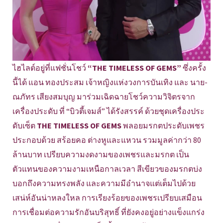
ไฮไลต์อยู่ที่แฟชั่นโชว์
“THE TIMELESS OF GEMS”
ซึ่งครั้ง
นี้ได้ แอน ทองประสม เจ้าหญิงแห่งวงการบันเทิง และ นาย-
ณภัทร เสียงสมบุญ มาร่วมเฉิดฉายโชว์ความวิจิตรจาก
เครื่องประดับ ที่ “บิวตี้เจมส์” ได้รังสรรค์ ด้วยชุดเครื่องประ
ดับเซ็ต
THE TIMELESS OF GEMS
พลอยมรกตประดับเพชร
ประกอบด้วย สร้อยคอ ต่างหูและแหวน รวมมูลค่ากว่า 80
ล้านบาท เปรียบความงดงามของเพชรและมรกต เป็น
ตัวแทนของความงามเหนือกาลเวลา สีเขียวของมรกตบ่ง
บอกถึงความทรงพลัง และความมีอำนาจแต่เต็มไปด้วย
เสน่ห์อันน่าหลงใหล การเรียงร้อยของเพชรเปรียบเสมือน
การเชื่อมต่อความรักอันบริสุทธิ์ ที่ยังคงอยู่อย่างแข็งแกร่ง