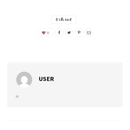
บิวตี้เจมส์
0
USER
W
e
b
s
i
t
e