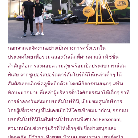
นอกจากจะจัดงานอย่างเป็นทางการครั้งแรกใน
ประเทศไทย เพื่อร่วมฉลองวันเด็กที่ผ่านมาแล้ว มิชชั่น
สำคัญคือการส่งมอบความสุข พร้อมเปิดประสบการณ์สุด
พิเศษ จากซูเปอร์สปอร์ตคาร์ลัมโบร์กินีให้เหล่าเด็กๆ ได้
สัมผัสแบบเอ็กซ์คลูซีฟอีกด้วย โดยมีกิจกรรมสนุกๆ เสริม
ทักษะมากมาย ที่เหล่าผู้บริหารตั้งใจคัดสรรมาให้เด็กๆ อาทิ
การจำลองวันส่งมอบรถลัมโบร์กินี, เยี่ยมชมศูนย์บริการ
โดยผู้เชี่ยวชาญ ที่ไม่เคยเปิดให้ใครเข้าชมมาก่อน, ออกแบ
บรถลัมโบร์กินีในฝันผ่านโปรแกรมพิเศษ Ad Personam,
สวมบทนักแข่งรถรุ่นจิ๋วที่ให้เด็กๆ ขับขี่อย่างสนุกและ
ปลอดภัย, ขี่วัวกระทิงพยศ, บ้านลมสุดหรรษา, เพนต์หน้า