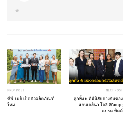
W
e
b
s
i
t
e
PREV POST
NEXT POST
ซีพี-เมจิ เปิดตัวผลิตภัณฑ์
ลูกทั้ง 6 ที่มีนิสัยต่างกันของ
ใหม่
แอนเจลินา โจลี &amp;
แบรด พิตต์