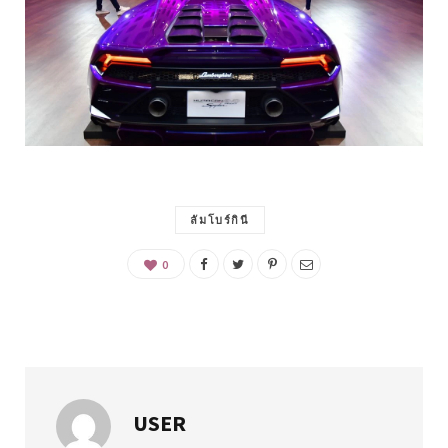
ลัมโบร์กินี
0
USER