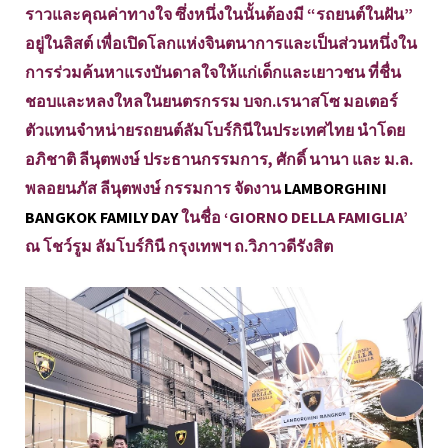
ราวและคุณค่าทางใจ ซึ่งหนึ่งในนั้นต้องมี “รถยนต์ในฝัน”
อยู่ในลิสต์ เพื่อเปิดโลกแห่งจินตนาการและเป็นส่วนหนึ่งใน
การร่วมค้นหาแรงบันดาลใจให้แก่เด็กและเยาวชน ที่ชื่น
ชอบและหลงใหลในยนตรกรรม บจก.เรนาสโซ มอเตอร์
ตัวแทนจำหน่ายรถยนต์ลัมโบร์กินีในประเทศไทย นำโดย
อภิชาติ ลีนุตพงษ์ ประธานกรรมการ, ศักดิ์ นานา และ ม.ล.
พลอยนภัส ลีนุตพงษ์ กรรมการ จัดงาน
LAMBORGHINI
BANGKOK FAMILY DAY
ในชื่อ ‘GIORNO DELLA FAMIGLIA’
ณ โชว์รูม ลัมโบร์กินี กรุงเทพฯ ถ.วิภาวดีรังสิต