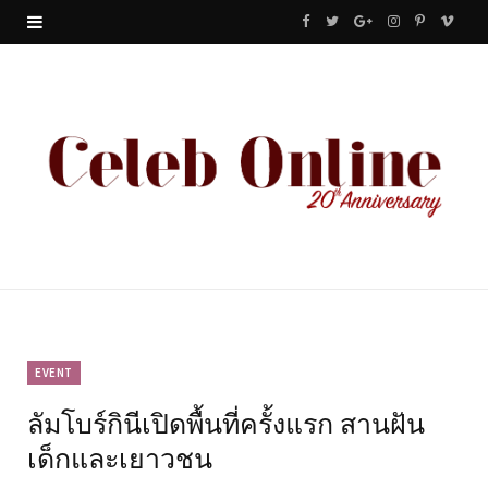
F
T
G
I
P
V
a
w
o
n
i
i
c
i
o
s
n
m
e
t
g
t
t
e
b
t
l
a
e
o
o
e
e
g
r
o
r
P
r
e
k
l
a
s
u
m
t
EVENT
ลัมโบร์กินีเปิดพื้นที่ครั้งแรก สานฝัน
s
เด็กและเยาวชน