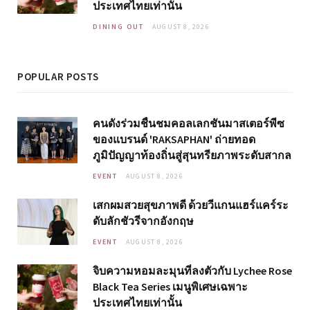
ประเทศไทยเท่านั้น
DINING OUT
AUGUST 8, 2026
POPULAR POSTS
คนดังร่วมชื่นชมคอลเลกชันมาสเตอร์พีซ
ของแบรนด์ 'RAKSAPHAN' ถ่ายทอด
ภูมิปัญญาท้องถิ่นสู่สุนทรียภาพระดับสากล
EVENT
AUGUST 8, 2026
เสกผมสวยสุขภาพดี ด้วยวีแกนแฮร์แคร์ระ
ดับลักชัวรีจากอังกฤษ
EVENT
AUGUST 8, 2026
จิบความหอมละมุนที่ลงตัวกับ Lychee Rose
Black Tea Series เมนูพิเศษเฉพาะ
ประเทศไทยเท่านั้น