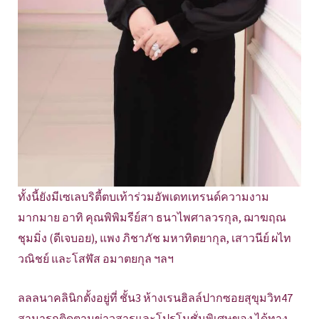
ทั้งนี้ยังมีเซเลบริตี้ตบเท้าร่วมอัพเดทเทรนด์ความงาม
มากมาย อาทิ คุณพิพิมรีย์สา ธนาไพศาลวรกุล, ฌาฆฤณ
ชุมมิ่ง (ดีเจบอย), แพง ภิชาภัช มหาทิตยากุล, เสาวนีย์ ผไท
วณิชย์ และโสฬัส อมาตยกุล ฯลฯ
ลลลนาคลินิกตั้งอยู่ที่ ชั้น3 ห้างเรนฮิลล์ปากซอยสุขุมวิท47
สามารถติดตามข่าวสารและโปรโมชั่นพิเศษของ ได้ทาง