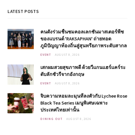
LATEST POSTS
คนดังร่วมชื่นชมคอลเลกชันมาสเตอร์พีซ
ของแบรนด์ 'RAKSAPHAN' ถ่ายทอด
ภูมิปัญญาท้องถิ่นสู่สุนทรียภาพระดับสากล
EVENT
AUGUST 8, 2026
เสกผมสวยสุขภาพดี ด้วยวีแกนแฮร์แคร์ระ
ดับลักชัวรีจากอังกฤษ
EVENT
AUGUST 8, 2026
จิบความหอมละมุนที่ลงตัวกับ Lychee Rose
Black Tea Series เมนูพิเศษเฉพาะ
ประเทศไทยเท่านั้น
DINING OUT
AUGUST 8, 2026