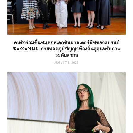
คนดังร่วมชื่นชมคอลเลกชันมาสเตอร์พีซของแบรนด์
'RAKSAPHAN' ถ่ายทอดภูมิปัญญาท้องถิ่นสู่สุนทรียภาพ
ระดับสากล
AUGUST 8, 2026