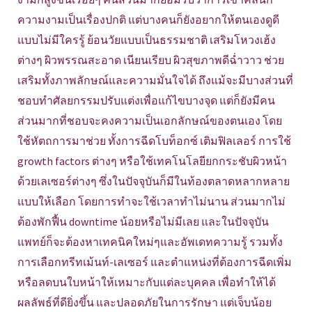
ความงามเป็นเรื่องปกติ แต่บางคนก็ยังอยากให้ตนเองดูดี
แบบไม่มีใครรู้ ย้อนวัยแบบเป็นธรรมชาติ เสริมโหวงเฮ้ง
ต่างๆ ผิวพรรณสะอาด เนียนเรียบ ผิวสุขภาพดีฉ่ำวาว ช่วย
เสริมทั้งภาพลักษณ์และความมั่นใจได้ ถึงแม้จะมีบางส่วนที่
ชอบทำศัลยกรรมปรับแต่งเพื่อแก้ไขบางจุด แต่ก็ยังมีคน
ส่วนมากที่ชอบจะคงความเป็นเอกลักษณ์ของตนเอง โดย
ใช้หัตถการมาช่วย ทั้งการฉีดโบท็อกซ์ เติมฟิลเลอร์ การใช้
growth factors ต่างๆ หรือใช้เทคโนโลยียกกระชับผิวหน้า
ด้วยเลเซอร์ต่างๆ ซึ่งในปัจจุบันก็มีในท้องตลาดหลากหลาย
แบบให้เลือก โดยการทำจะใช้เวลาทำไม่นาน ส่วนมากไม่
ต้องพักฟื้น downtime น้อยหรือไม่มีเลย และในปัจจุบัน
แพทย์ก็จะต้องหาเทคนิคใหม่ๆและอัพเดทความรู้ รวมทั้ง
การเลือกทรีทเม้นท์-เลเซอร์ และตำแหน่งที่ต้องการฉีดเพิ่ม
หรือลดบนใบหน้าให้เหมาะกับแต่ละบุคคล เพื่อทำให้ได้
ผลลัพธ์ที่ดียิ่งขึ้น และปลอดภัยในการรักษา แต่เจ็บน้อย