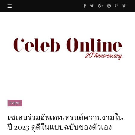
F
T
G
I
P
V
a
w
o
n
i
i
c
i
o
s
n
m
e
t
g
t
t
e
b
t
l
a
e
o
o
e
e
g
r
o
r
P
r
e
k
l
a
s
u
m
t
EVENT
เซเลบร่วมอัพเดทเทรนด์ความงามใน
s
ปี 2023 ดูดีในแบบฉบับของตัวเอง