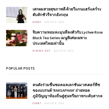
เสกผมสวยสุขภาพดี ด้วยวีแกนแฮร์แคร์ระ
ดับลักชัวรีจากอังกฤษ
EVENT
AUGUST 8, 2026
จิบความหอมละมุนที่ลงตัวกับ Lychee Rose
Black Tea Series เมนูพิเศษเฉพาะ
ประเทศไทยเท่านั้น
DINING OUT
AUGUST 8, 2026
POPULAR POSTS
คนดังร่วมชื่นชมคอลเลกชันมาสเตอร์พีซ
ของแบรนด์ 'RAKSAPHAN' ถ่ายทอด
ภูมิปัญญาท้องถิ่นสู่สุนทรียภาพระดับสากล
EVENT
AUGUST 8, 2026