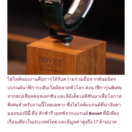
ไฮไลต์ของงานคือการได้รับความร่วมมือจากพันธมิตร
แบรนด์นาฬิการะดับเวิลด์คลาสทั่วโลก ส่งนาฬิการุ่นพิเศษ
จากสเปเชียลคอลเลกชัน และลิมิเต็ด เอดิชันมาเพื่อโอกาส
พิเศษสำหรับงานนี้โดยเฉพาะ ซึ่งไฮไลต์แบรนด์ที่น่าจับตา
มองของปีนี้ คือ ลักชัวรีวอทซ์จากแบรนด์
Bovet
ที่มีเพียง
เรือนเดียวในประเทศไทย และมีมูลค่าสูงถึง 17 ล้านบาท