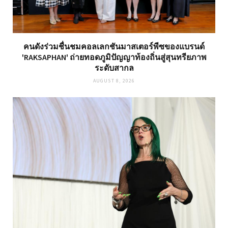
คนดังร่วมชื่นชมคอลเลกชันมาสเตอร์พีซของแบรนด์
'RAKSAPHAN' ถ่ายทอดภูมิปัญญาท้องถิ่นสู่สุนทรียภาพ
ระดับสากล
AUGUST 8, 2026