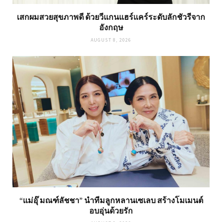
เสกผมสวยสุขภาพดี ด้วยวีแกนแฮร์แคร์ระดับลักชัวรีจาก
อังกฤษ
AUGUST 8, 2026
“แม่อุ๊ มณฑ์ลัชชา” นำทีมลูกหลานเซเลบ สร้างโมเมนต์
อบอุ่นด้วยรัก