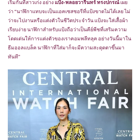
เริ่มกันที่สาวเก่ง อย่าง
แป้ง-พลอยวารินทร์ ทรงปกรณ์
เผย
ว่า “นาฬิกาแทบจะเป็นแอคเซสซอรีที่แป้งขาดไม่ได้เลย ไม่
ว่าจะไปงานหรือแต่งตัวในชีวิตประจำวัน แป้งจะใส่เสื้อผ้า
เรียบง่าย นาฬิกาสำหรับแป้งถือว่าเป็นคีย์พีชที่เสริมความ
โดดเด่นให้การแต่งตัวของเราคอมพลีทลุค อย่างวันนี้มาใน
ธีมออลแบล็ค นาฬิกาที่ใส่มาก็จะมีความสะดุดตาขึ้นมา
ทันที”