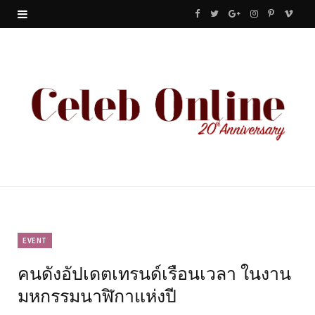
F
T
G
I
P
V
a
w
o
n
i
i
c
i
o
s
n
m
e
t
g
t
t
e
b
t
l
a
e
o
o
e
e
g
r
o
r
P
r
e
k
l
a
s
u
m
t
EVENT
คนดังอัปเดตเทรนด์เรือนเวลา ในงาน
s
มหกรรมนาฬิกาแห่งปี