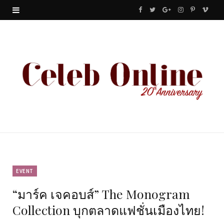
F
T
G
I
P
V
a
w
o
n
i
i
c
i
o
s
n
m
e
t
g
t
t
e
b
t
l
a
e
o
o
e
e
g
r
o
r
P
r
e
k
l
a
s
u
m
t
EVENT
“มาร์ค เจคอบส์” The Monogram
s
Collection บุกตลาดแฟชั่นเมืองไทย!