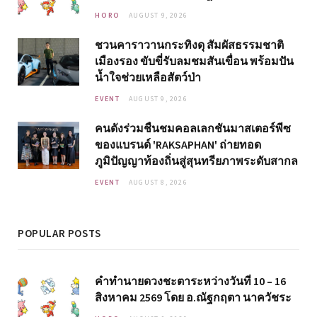
HORO
AUGUST 9, 2026
ชวนคาราวานกระทิงดุ สัมผัสธรรมชาติ
เมืองรอง ขับขี่รับลมชมสันเขื่อน พร้อมปัน
น้ำใจช่วยเหลือสัตว์ป่า
EVENT
AUGUST 9, 2026
คนดังร่วมชื่นชมคอลเลกชันมาสเตอร์พีซ
ของแบรนด์ 'RAKSAPHAN' ถ่ายทอด
ภูมิปัญญาท้องถิ่นสู่สุนทรียภาพระดับสากล
EVENT
AUGUST 8, 2026
POPULAR POSTS
คำทำนายดวงชะตาระหว่างวันที่ 10 – 16
สิงหาคม 2569 โดย อ.ณัฐกฤตา นาควัชระ