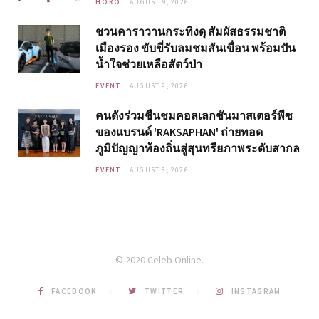
HORO
AUGUST 9, 2026
ชวนคาราวานกระทิงดุ สัมผัสธรรมชาติ
เมืองรอง ขับขี่รับลมชมสันเขื่อน พร้อมปัน
น้ำใจช่วยเหลือสัตว์ป่า
EVENT
AUGUST 9, 2026
คนดังร่วมชื่นชมคอลเลกชันมาสเตอร์พีซ
ของแบรนด์ 'RAKSAPHAN' ถ่ายทอด
ภูมิปัญญาท้องถิ่นสู่สุนทรียภาพระดับสากล
EVENT
AUGUST 8, 2026
© 2020 Celeb Online.
FACEBOOK
TWITTER
INSTAGRAM