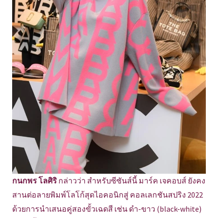
กนกพร โลศิริ
กล่าวว่า สำหรับซีซันส์นี้ มาร์ค เจคอบส์ ยังคง
สานต่อลายพิมพ์โลโก้สุดไอคอนิกสู่ คอลเลกชันสปริง 2022
ด้วยการนำเสนอคู่สองขั้วเฉดสี เช่น ดำ-ขาว (black-white)