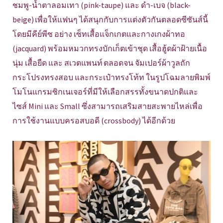
ชมพู-น้ำตาลอมเทา (pink-taupe) และ ดำ-เบจ (black-
beige) เพื่อให้แฟนๆ ได้สนุกกับการแต่งตัวกันตลอดซีซันส์นี้
โดยมีคีย์พีซ อย่าง เซ็ทเสื้อแจ็กเกตและกางเกงผ้าทอ
(jacquard) พร้อมหมวกทรงบักเก็ตเข้าชุด เสื้อฮู้ดผ้าฝ้ายเนื้อ
นุ่ม เสื้อยืด และ สเวตแพนท์ ตลอดจน จัมเปอร์ผ้าวูลถัก
กระโปรงทรงสอบ และกระเป๋าทรงโท้ท ในรูปโฉมลายพิมพ์
โมโนแกรมซิกเนเจอร์ที่มีให้เลือกสรรทั้งขนาดปกติและ
ไซส์ Mini และ Small ซึ่งสามารถเสริมสายสะพายไหล่เพื่อ
การใช้งานแบบครอสบอดี (crossbody) ได้อีกด้วย