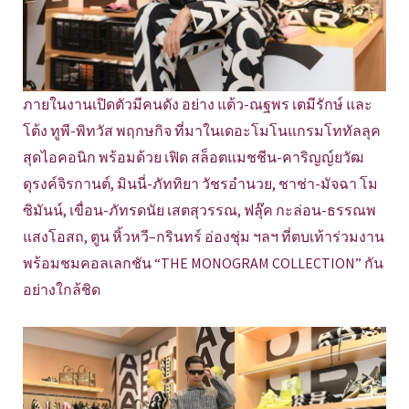
ภายในงานเปิดตัวมีคนดัง อย่าง แต้ว-ณฐพร เตมีรักษ์ และ
โต้ง ทูพี-พิทวัส พฤกษกิจ ที่มาในเดอะโมโนแกรมโททัลลุค
สุดไอคอนิก พร้อมด้วย เฟิด สล็อตแมชชีน-คาริญญ์ยวัฒ
ดุรงค์จิรกานต์, มินนี่-ภัททิยา วัชรอำนวย, ชาช่า-มัจฉา โม
ซิมันน์, เขื่อน-ภัทรดนัย เสตสุวรรณ, ฟลุ๊ค กะล่อน-ธรรณพ
แสงโอสถ, ตูน หิ้วหวี–กรินทร์ อ่องชุ่ม ฯลฯ ที่ตบเท้าร่วมงาน
พร้อมชมคอลเลกชัน “THE MONOGRAM COLLECTION” กัน
อย่างใกล้ชิด