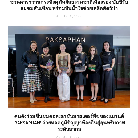
ชวนคาราวานกระทิงดุ สัมผัสธรรมชาติเมืองรอง ขับขี่รับ
ลมชมสันเขื่อน พร้อมปันน้ำใจช่วยเหลือสัตว์ป่า
AUGUST 9, 2026
คนดังร่วมชื่นชมคอลเลกชันมาสเตอร์พีซของแบรนด์
'RAKSAPHAN' ถ่ายทอดภูมิปัญญาท้องถิ่นสู่สุนทรียภาพ
ระดับสากล
AUGUST 8, 2026