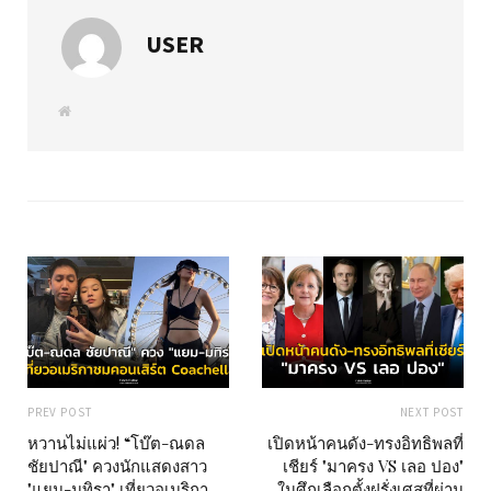
USER
W
e
b
s
i
t
e
PREV POST
NEXT POST
หวานไม่แผ่ว! “โบ๊ต-ณดล
เปิดหน้าคนดัง-ทรงอิทธิพลที่
ชัยปาณี" ควงนักแสดงสาว
เชียร์ "มาครง VS เลอ ปอง"
"แยม-มทิรา" เที่ยวอเมริกา
ในศึกเลือกตั้งฝรั่งเศสที่ผ่าน