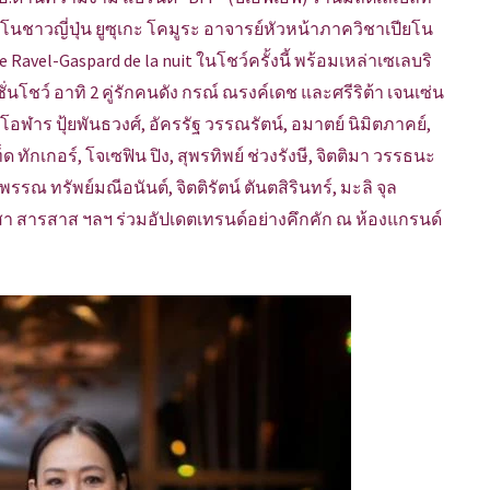
โนชาวญี่ปุ่น ยูซุเกะ โคมูระ อาจารย์หัวหน้าภาควิชาเปียโน
vel-Gaspard de la nuit ในโชว์ครั้งนี้ พร้อมเหล่าเซเลบริ
นโชว์ อาทิ 2 คู่รักคนดัง กรณ์ ณรงค์เดช และศรีริต้า เจนเซ่น
ฬาร ปุ้ยพันธวงศ์, อัครรัฐ วรรณรัตน์, อมาตย์ นิมิตภาคย์,
ด ทักเกอร์, โจเซฟิน ปิง, สุพรทิพย์ ช่วงรังษี, จิตติมา วรรธนะ
พรรณ ทรัพย์มณีอนันต์, จิตติรัตน์ ตันตสิรินทร์, มะลิ จุล
 วิสา สารสาส ฯลฯ ร่วมอัปเดตเทรนด์อย่างคึกคัก ณ ห้องแกรนด์