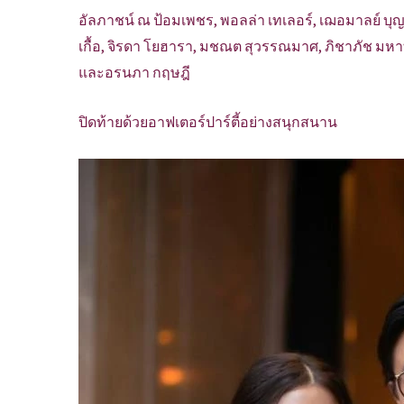
อัลภาชน์ ณ ป้อมเพชร, พอลล่า เทเลอร์, เฌอมาลย์ บุญยศ
เกื้อ, จิรดา โยฮารา, มชณต สุวรรณมาศ, ภิชาภัช มหาทิต
และอรนภา กฤษฎี
ปิดท้ายด้วยอาฟเตอร์ปาร์ตี้อย่างสนุกสนาน