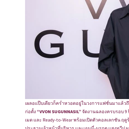
เผลอแป๊บเดียวก็คร่ำหวอดอยู่ในวงการแฟชั่นมาแล้วถึง
ก่อตั้ง
“VVON SUGUNNASIL”
จัดงานฉลองครบรอบ 9 ปี
เมด และ Ready-to-Wear พร้อมเปิดตัวคอลเลกชัน ฤดู
ประธานเจ้าหน้าที่บริหาร และเอมมี่-มรกต แสงทวีป ผอ