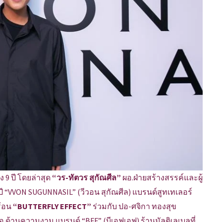
 9 ปี โดยล่าสุด
“วร-ทัตวร สุกัณศีล”
ผอ.ฝ่ายสร้างสรรค์และผู้
 “VVON SUGUNNASIL” (วีวอน สุกัณศีล) แบรนด์สูทเทเลอร์
ร้อน
“BUTTERFLY EFFECT”
ร่วมกับ ปอ-ศจิกา ทองสุข
.ด้านความงาม แบรนด์ “BFF” (บีเอฟเอฟ) ร้านมัลติเลเบลที่