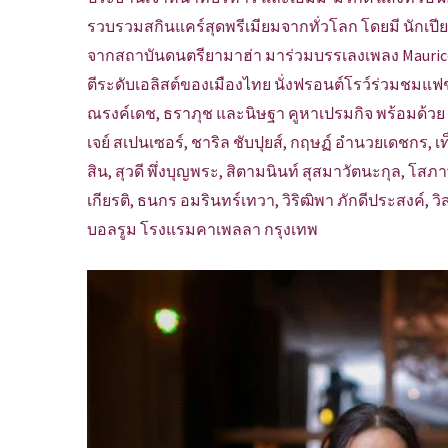
รวบรวมสกินแคร์สุดพรีเมียมจากทั่วโลก โดยมี นักเปีย
จากสถาบันดนตรียามาฮ่า มาร่วมบรรเลงเพลง Maurice Ra
ตีระดับเอลิสต์ของเมืองไทย นั่งฟรอนต์โรว์ร่วมชมแฟชั่
ณรงค์เดช, ธราภุช และนิษฐา คูหาเปรมกิจ พร้อมด้วย โอ
เจย์ สเปนเซอร์, ชาริล ชับปุยส์, กฤษฏ์ อำนวยเดชกร, เท็
สิน, สุวดี พึ่งบุญพระ, สิตามนินท์ สุสมาวัตนะกุล, โสภา
เกียรติ, ธนกร อมรินทร์เทวา, วิริฒิพา ภักดีประสงค์,
บอลรูม โรงแรมคาเพลลา กรุงเทพ