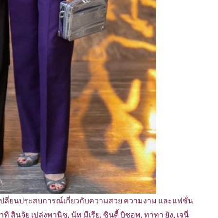
ลกเปลี่ยนประสบการณ์เกี่ยวกับความสวย ความงาม และแฟชั่น
ินจัย เปล่งพานิช, นัท มีเรีย, ซินดี้ บิชอพ, ทาทา ยัง, เจนี่