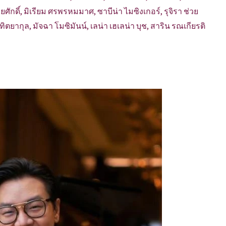
ักดิ์, มิเรียม ศรพรหมมาศ, ซาบีน่า ไมซิงเกอร์, รุจิรา ช่วย
ยากุล, มัจฉา โมซิมันน์, เลน่า เฮเลน่า บุช, สาริน รณเกียรติ