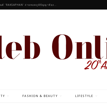
คนดังร่วมชื่นชมคอลเลกชันมาสเตอร์พีซของแบรนด์ 'RAKSAPHAN' ถ่ายทอดภูมิปัญญาท้องถิ่นสู่สุนทรียภาพระดับสากล
ITY
FASHION & BEAUTY
LIFESTYLE