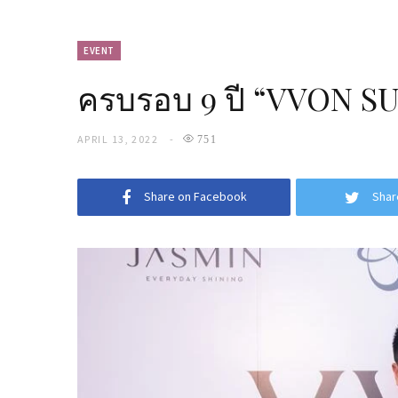
EVENT
ครบรอบ 9 ปี “VVON S
APRIL 13, 2022
751
Share on Facebook
Shar