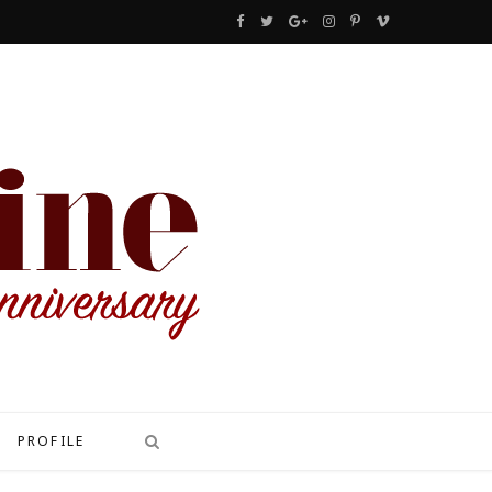
F
T
G
I
P
V
a
w
o
n
i
i
c
i
o
s
n
m
e
t
g
t
t
e
b
t
l
a
e
o
o
e
e
g
r
o
r
P
r
e
k
l
a
s
u
m
t
s
PROFILE