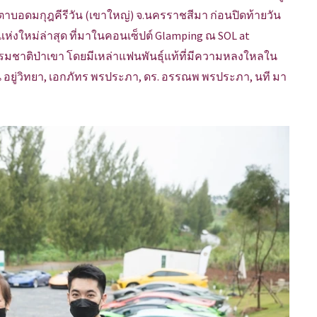
นตาบอดมกุฎคีรีวัน (เขาใหญ่) จ.นครราชสีมา ก่อนปิดท้ายวัน
ห่งใหม่ล่าสุด ที่มาในคอนเซ็ปต์ Glamping ณ SOL at
รมชาติป่าเขา โดยมีเหล่าแฟนพันธุ์แท้ที่มีความหลงใหลใน
มพัน อยู่วิทยา, เอกภัทร พรประภา, ดร. อรรณพ พรประภา, นที มา