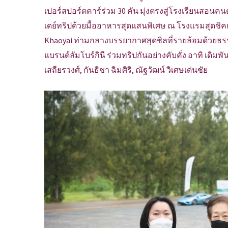
เปอร์สปอร์ตคาร์ร่วม 30 คัน มุ่งตรงสู่โรงเรียนสอนค
เดย์ทริปด้วยมื้ออาหารสุดแสนพิเศษ ณ โรงแรมสุดชิคแ
Khaoyai ท่ามกลางบรรยากาศสุดชิลที่รายล้อมด้วยธร
แบรนด์ลัมโบร์กินี ร่วมทริปกันอย่างคับคั่ง อาทิ เดิ
เสถียรวงศ์, กันธิชา ฉิมศิริ, ณัฐวัฒน์ วิเศษเด่นชัย