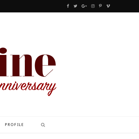
F
T
G
I
P
V
a
w
o
n
i
i
c
i
o
s
n
m
e
t
g
t
t
e
b
t
l
a
e
o
o
e
e
g
r
o
r
P
r
e
k
l
a
s
u
m
t
s
PROFILE