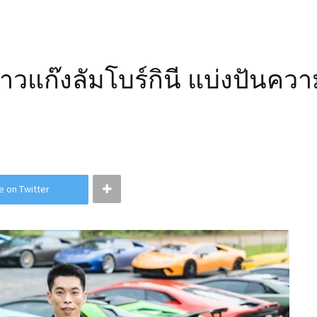
าวแก๊งลัมโบร์กินี แบ่งปันคว
e on Twitter