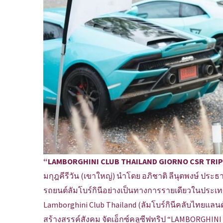
“LAMBORGHINI CLUB THAILAND GIORNO CSR TRI
มกุฎคีรีวัน (เขาใหญ่) นำโดย อภิชาติ ลีนุตพงษ์ ปร
รถยนต์ลัมโบร์กินีอย่างเป็นทางการรายเดียวในประเ
Lamborghini Club Thailand (ลัมโบร์กินีคลับไทยแล
สร้างสรรค์สังคม จัดเอ็กซ์คลูซีฟทริป “LAMBORGH