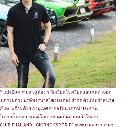
P”
แบ่งปันความสุขสู่น้อง ๆ นักเรียนโรงเรียนสอนคนตาบอด
ะธานกรรมการ บริษัท เรนาสโซ มอเตอร์ จำกัด ตัวแทนจำหน่าย
ทศไทย พร้อมด้วย ภานุเมศ จงกลรัตนาภรณ์ ประธาน
นด์) ตอกย้ำเจตนารมณ์ในการร่วมเป็นส่วนหนึ่งในการ
INI CLUB THAILAND – GIORNO CSR TRIP” ยกขบวนคาราวานซู