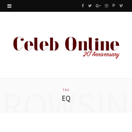
F
T
G
I
P
V
a
w
o
n
i
i
c
i
o
s
n
m
e
t
g
t
t
e
b
t
l
a
e
o
o
e
e
g
r
o
r
P
r
e
BROWSIN
k
l
a
s
TAG
EQ
u
m
t
s