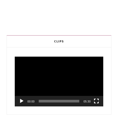
CLIPS
Video
Player
00:00
05:30