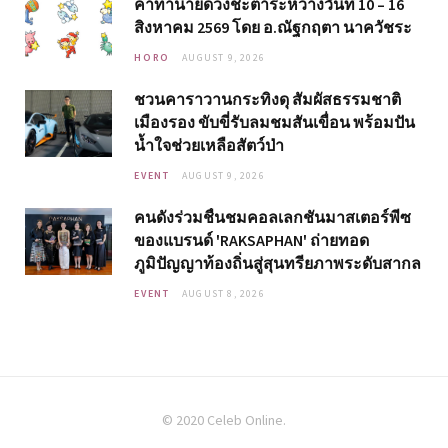
คำทำนายดวงชะตาระหว่างวันที่ 10 – 16
สิงหาคม 2569 โดย อ.ณัฐกฤตา นาควัชระ
HORO
AUGUST 9, 2026
ชวนคาราวานกระทิงดุ สัมผัสธรรมชาติ
เมืองรอง ขับขี่รับลมชมสันเขื่อน พร้อมปัน
น้ำใจช่วยเหลือสัตว์ป่า
EVENT
AUGUST 9, 2026
คนดังร่วมชื่นชมคอลเลกชันมาสเตอร์พีซ
ของแบรนด์ 'RAKSAPHAN' ถ่ายทอด
ภูมิปัญญาท้องถิ่นสู่สุนทรียภาพระดับสากล
EVENT
AUGUST 8, 2026
© 2020 Celeb Online.