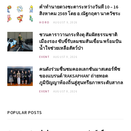
คำทำนายดวงชะตาระหว่างวันที่ 10 – 16
สิงหาคม 2569 โดย อ.ณัฐกฤตา นาควัชระ
HORO
AUGUST 9, 2026
ชวนคาราวานกระทิงดุ สัมผัสธรรมชาติ
เมืองรอง ขับขี่รับลมชมสันเขื่อน พร้อมปัน
น้ำใจช่วยเหลือสัตว์ป่า
EVENT
AUGUST 9, 2026
คนดังร่วมชื่นชมคอลเลกชันมาสเตอร์พีซ
ของแบรนด์ 'RAKSAPHAN' ถ่ายทอด
ภูมิปัญญาท้องถิ่นสู่สุนทรียภาพระดับสากล
EVENT
AUGUST 8, 2026
POPULAR POSTS