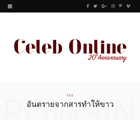
F
T
G
I
P
V
a
w
o
n
i
i
c
i
o
s
n
m
e
t
g
t
t
e
b
t
l
a
e
o
o
e
e
g
r
o
r
P
r
e
BROWSIN
k
l
a
s
TAG
อันตรายจากสารทำให้ขาว
u
m
t
s