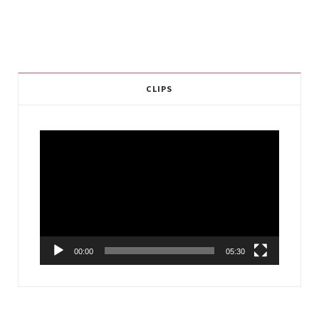
CLIPS
Video
Player
00:00
05:30